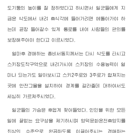
도기둥의 높이를 잘 정하였다고 하시면서 일군들에게 지
금은 삭도에서 내려 휴식각에 들어가려면 에돌아가야 하
는데 곧장 들어갈수 있게 통로를 내여 사람들의 편의를
보장해주어야 한다고 이르시였다.
얼마후
경애하는
총비서동지께서
는 다시 삭도를 타시고
스키장도착구역으로 내려가시여 스키장의 수용능력이 얼
마나 되는가도 알아보시고 스키2주로와 3주로가 합쳐지는
곳에 안전그물을 설치하여 경계를 갈라줄데 대하여서도
세심히 가르쳐주시였다.
일군들의 가슴은 후덥게 젖어들었다. 인민을 위한 모든
일에 끝없는 요구성을 제기하시며 양덕문화온천휴양지를
최상의 수준으로 완공하도록 이끌어주시는
경애하는