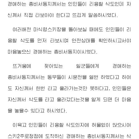
경애하는
총비서동지께서
는 인민들이 리용할 삭도인데 자
신께서 직접 타보아야 한다고 뜨겁게 말씀하시였다.
여러해전 마식령스키장을 돌아보실 때에도 인민들이 리
용할 삭도를 먼저 타보시며 안전상태를 확인하시고서야
마음놓으신
경애하는
총비서동지
이시였다.
뜨거움에 젖어있는 일군들에게
경애하는
총비서동지께서
는 동무들이 시운전을 열번 하였다고 하여
도 자신께서 한번 타고 올라가는것만 못하다고, 인민들은
자신께서 삭도를 타고 올라갔다는것을 알게 되면 더 마음
을 놓을수 있다고 하시였다.
이윽고 인민들이 리용할 삭도의자에 허물없이 앉으시여
스키2주로정점에 도착하신
경애하는
총비서동지께서
는 삭