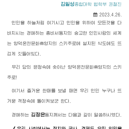
김일성
종합대학
법학부 권철진
2023.4.26.
인민을 하늘처럼 여기시고 인민을 위하여 모든것을 다
바치시는
경애하는
총비서동지
의 숭고한 인민사랑의 세계
는 양덕온천문화휴양지의 스키주로에 설치된 삭도에도 뜨
겁게 깃들어있다.
우리 당의 은정속에 솟아난 양덕온천문화휴양지의 스키
주로!
여기서 즐거운 한때를 보낼 때면 우리 인민 누구나 뜨
거운 격정속에 돌이켜보군 한다.
김정은
경애하는
동지께서
는 다음과 같이 말씀하시였다.
《우리 사회에서는 정치와 군사, 경제도 오직 인민을