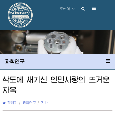
조선어
과학연구
삭도에 새기신 인민사랑의 뜨거운
자욱
첫페지
/
과학연구
/
기사