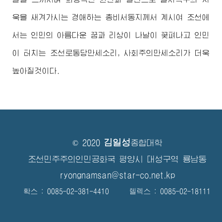
욱을 새겨가시는
경애하는
총비서동지께서
계시여 조선에
서는 인민의 아름다운 꿈과 리상이 나날이 꽃펴나고 인민
이 터치는 조선로동당만세소리, 사회주의만세소리가 더욱
높아질것이다.
김일성
© 2020
종합대학
조선민주주의인민공화국 평양시 대성구역 룡남동
ryongnamsan@star-co.net.kp
확스 : 0085-02-381-4410 텔렉스 : 0085-02-18111