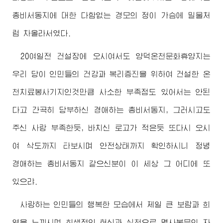
총비서동지
에 대한 다함없는 경모의 정이 가슴에 밀물처
럼 차올라서였다.
20여일전 건설장에 오시여서도 양덕온천문화휴양지는
우리 당이 인민들의 건강과 복리증진을 위하여 건설한 온
천치료봉사기지인것만큼 사소한 부족점도 있어서는 안된
다고 간곡히 당부하신
경애하는
총비서동지
, 그러시고도
주신 사랑 부족한듯, 바치신 로고가 적은듯 또다시 오시
여 삭도까지 타보시며 안전상태까지 확인하시니 정녕
경애하는
총비서동지
같으신분이 이 세상 그 어디에 또
있으랴.
사랑하는 인민들의 행복한 모습에서 제일 큰 보람과 희
열을 느끼시며 희생적인 헌신과 실천으로 멸사복무의 자