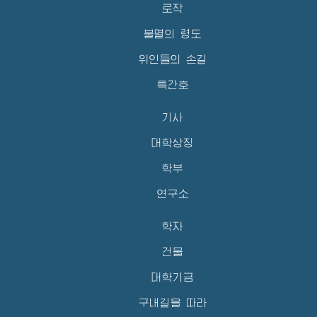
로작
불멸의 령도
위인들의 손길
특간호
기사
대학상징
학부
연구소
학자
건물
대학기금
구내길을 따라