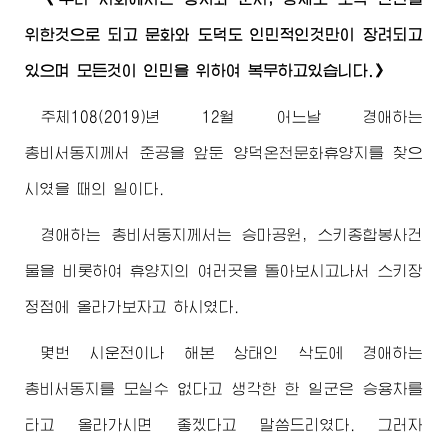
위한것으로 되고 문화와 도덕도 인민적인것만이 장려되고
있으며 모든것이 인민을 위하여 복무하고있습니다.》
주체108(2019)년 12월 어느날
경애하는
총비서동지께서
준공을 앞둔 양덕온천문화휴양지를 찾으
시였을 때의 일이다.
경애하는
총비서동지께서
는 승마공원, 스키종합봉사건
물을 비롯하여 휴양지의 여러곳을 돌아보시고나서 스키장
정점에 올라가보자고 하시였다.
몇번 시운전이나 해본 상태인 삭도에
경애하는
총비서동지
를 모실수 없다고 생각한 한 일군은 승용차를
타고 올라가시면 좋겠다고 말씀드리였다. 그러자