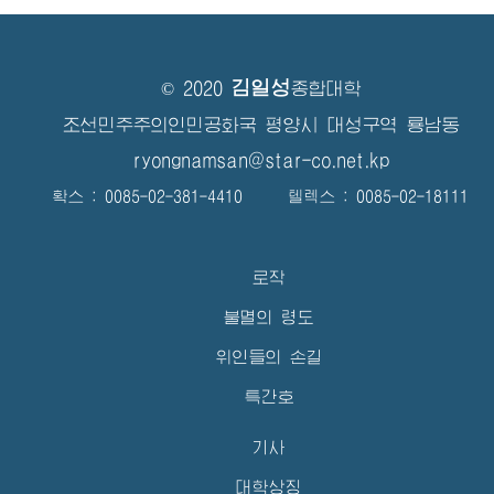
김일성
© 2020
종합대학
조선민주주의인민공화국 평양시 대성구역 룡남동
ryongnamsan@star-co.net.kp
확스 : 0085-02-381-4410 텔렉스 : 0085-02-18111
로작
불멸의 령도
위인들의 손길
특간호
기사
대학상징