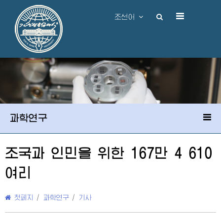
조선어
과학연구
조국과 인민을 위한 167만 4 610
여리
첫페지
/
과학연구
/
기사