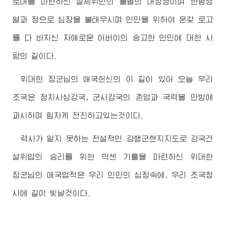
토대를 마련하신 절세위인의 불멸의 대장정이며 한평생
열과 정으로 심장을 불태우시며 인민을 위하여 온갖 로고
를 다 바치신 자애로운 어버이의 숭고한 인민에 대한 사
랑의 길이다.
위대한
장군님
의 애국헌신의 이 길이 있어 오늘 우리
조국은 정치사상강국, 군사강국의 존엄과 국력을 만방에
과시하며 힘차게 전진하고있는것이다.
력사가 알지 못하는 전설적인 강행군현지지도로 강국건
설위업의 승리를 위한 억센 기틀을 마련하신
위대한
장군님
의 애국업적은 우리 인민의 심장속에, 우리 조국청
사에 길이 빛날것이다.