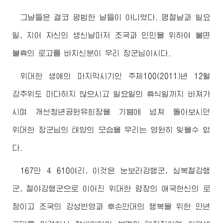
그날들은 결코 평범한 날들이 아니였다. 명절날과 일요
일, 지어 자신의 생신날마저 조국과 인민을 위하여 불면
불휴의 로고를 바치신분이 우리
장군님
이시다.
위대한 생애의 마지막시기인 주체100(2011)년 12월
강추위도 마다하지 않으시고 일요일의 휴식일까지 바쳐가
시며 개선청년공원유희장을 기쁨에 넘쳐 돌아보시던
위대한
장군님
의 태양의 모습을 우리는 영원히 잊을수 없
다.
167만 4 610여리, 이것은 눈보라강행군, 삼복철강행
군, 철야강행군으로 이어진
위대한 령장
의 애국헌신의 로
정이고 조국의 강성번영과 후손만대의 행복을 위한 만년