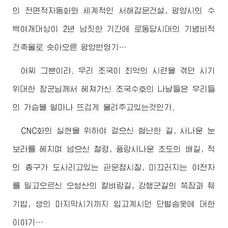
의 전면적자동화와 세계적인 서해갑문건설, 평양시의 수
백여개대상이 2년 남짓한 기간에 로동당시대의 기념비적
건축물로 솟아오른 평양번영기…
어찌 그뿐이랴. 우리 조국이 최악의 시련을 겪던 시기
위대한
장군님
께서 헤쳐가신 조국수호의 나날들은 우리들
의 가슴을 얼마나 뜨겁게 울려주고있는것인가.
CNC화의 실현을 위하여 걸으신 험난한 길, 사나운 눈
보라를 헤치며 넘으신 철령, 풍랑사나운 초도의 배길, 적
의 총구가 도사리고있는 판문점시찰, 미끄러지는 야전차
를 밀고오르신 오성산의 칼벼랑길, 강행군길의 쪽잠과 줴
기밥, 생의 마지막시기까지 입고계시던 단벌솜옷에 대한
이야기…