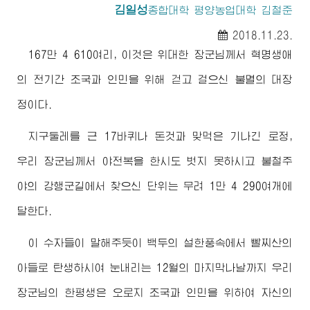
김일성
종합대학
평양농업대학 김철준
2018.11.23.
167만 4 610여리, 이것은
위대한
장군님
께서 혁명생애
의 전기간 조국과 인민을 위해 걷고 걸으신 불멸의 대장
정이다.
지구둘레를 근 17바퀴나 돈것과 맞먹은 기나긴 로정,
우리
장군님
께서 야전복을 한시도 벗지 못하시고 불철주
야의 강행군길에서 찾으신 단위는 무려 1만 4 290여개에
달한다.
이 수자들이 말해주듯이 백두의 설한풍속에서 빨찌산의
아들로 탄생하시여 눈내리는 12월의 마지막나날까지 우리
장군님
의 한평생은 오로지 조국과 인민을 위하여 자신의