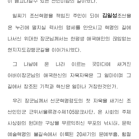
이 뚫고나갈수 있는 전인미답의 길이였다.
김일성
일찌기 조선혁명을 책임진 주인이 되여
조선을
온 누리에 떨치실 력사의 맹세를 안으시고 혁명의 길에
나서신
위대한
장군님
께서는 한평생 애국애민의 끊임없는
현지지도강행군길을 이어가시였다.
그 나날에 온 나라 이르는 곳마다에 새겨진
어버이장군님
의 애국헌신의 자욱자욱은 그 얼마이며 그
길에서 창조된 기적과 혁신은 얼마나 거창한것인가.
우리
장군님
께서 선군혁명령도의 첫 자욱을 새기신 조
선인민군 근위서울류경수제105땅크사단, 온 사회의 주체
사상화의 원대한 구상을 무르익히신 무포의 낚시터, 문학
예술혁명의 불길속에서 이룩된 20세기의 문예부흥, 황철