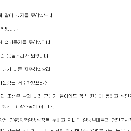
아
과 같이 크지를 못하였느냐
못하였더냐
이 슬기롭지를 못하였더냐
남의 웃음거리가 되였더냐
 내가 너를 저주하였으랴
 나온것을 저주하였으랴》
의 조선은 남의 나라 군대가 들어와도 항변 한마디 못하고 식
 했던 그 약소국이 아니다.
창건 70돐경축열병식장을 누비고 지나간 열병부대들과 첨단군사장
경무기들을 장비하고 보무당당히 행진해가는 열병부대들, 높은 