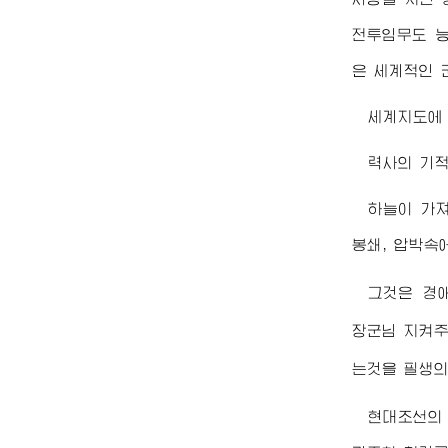
전투임무도 능
은 세계적인 
세계지도에 
력사의 기적
하늘이 가져
봉쇄, 압박속
그것은
경
장군님
지켜주
는것을 필생
현대조선의