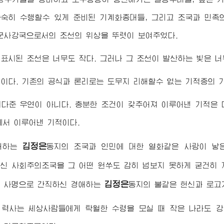
숙히 수행할수 있게 준비된 기계화종대들, 그리고 조국과 민
군사강국으로서의 조선의 위상을 뚜렷이 보여주었다.
표시된 조선은 너무도 작다. 그러나 그 조선이 발산하는 빛은 너
이다. 기존의 공식과 론리로는 도무지 리해할수 없는 기적중의 
다준 우연이 아니다. 충분한 조건이 갖추어져 이루어낸 기적은 
에서 이루어낸 기적이다.
김정은
애하는
동지
의 조국과 인민에 대한 열화같은 사랑이 낳
신 사회주의조국을 그 어떤 원쑤도 감히 넘보지 못하게 굳건히 
김정은
의 사명으로 간직하신
경애하는
동지
의 불같은 헌신과 로고
 력사는 세상사람들에게 탁월한
수령
을 모실 때 작은 나라도 