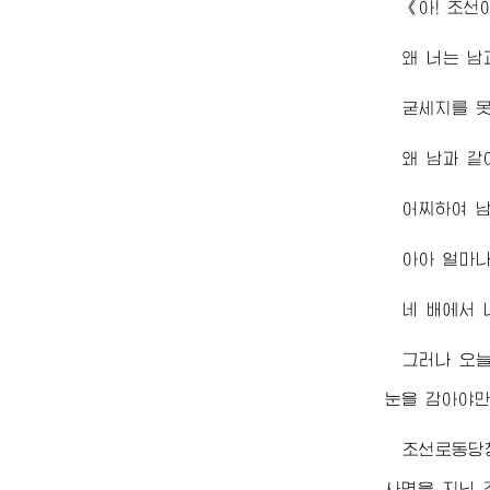
《아! 조선
왜 너는 남
굳세지를 
왜 남과 같
어찌하여 
아아 얼마나
네 배에서
그러나 오늘
눈을 감아야만
조선로동당
사명을 지닌 