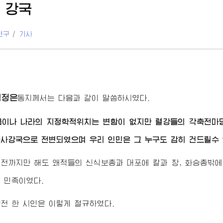
 강국
연구
/
기사
김정은
동지
께서는 다음과 같이 말씀하시였다.
금이나 나라의 지정학적위치는 변함이 없지만 렬강들의 각축전마
사강국으로 전변되였으며 우리 인민은 그 누구도 감히 건드릴수
전까지만 해도 왜적들의 신식보총과 대포에 칼과 창, 화승총밖에
 민족이였다.
전 한 시인은 이렇게 절규하였다.