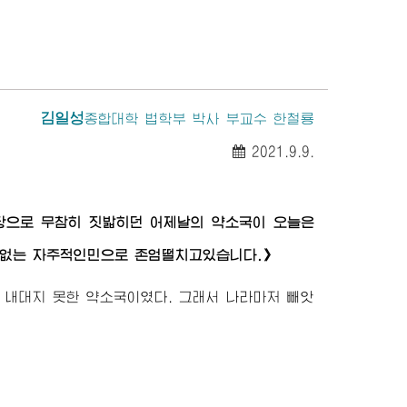
김일성
종합대학
법학부 박사 부교수 한철룡
2021.9.9.
당으로 무참히 짓밟히던 어제날의 약소국이 오늘은
 없는 자주적인민으로 존엄떨치고있습니다.》
 내대지 못한 약소국이였다. 그래서 나라마저 빼앗