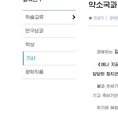
약소국과
학술교류
첫페지
/
과학
연구성과
학보
경애하는
기사
《예나 지
문학작품
당당한 정치군
불과 한세기
기고 죽어가던
하기에 해방