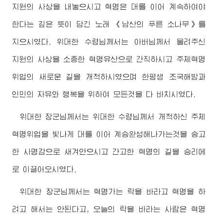
지원의 사상을 내놓으시고 혁명은 대를 이어 계속하여야
한다는 깊은 뜻이 담긴 노래 《남산의 푸른 소나무》를
지으시였다.
위대한
수령님께서
는 아버님께서 물려주신
지원의 사상을 소중한 혁명유산으로 간직하시고 주체혁명
위업의 새로운 길을 개척하시였으며 한평생 조국해방과
인민의 자유와 행복을 위하여 모든것을 다 바치시였다.
위대한
장군님께서
는
위대한
수령님께서
개척하신 주체
혁명위업을 빛나게 대를 이어 계승완성해나가는것을 숭고
한 사명감으로 새겨안으시고 간고한 혁명의 길을 승리에
로 이끌어오시였다.
위대한
장군님께서
는 혁명가는 락을 바라고 혁명을 하
려고 해서는 안된다고, 오늘의 락을 바라는 사람은 혁명