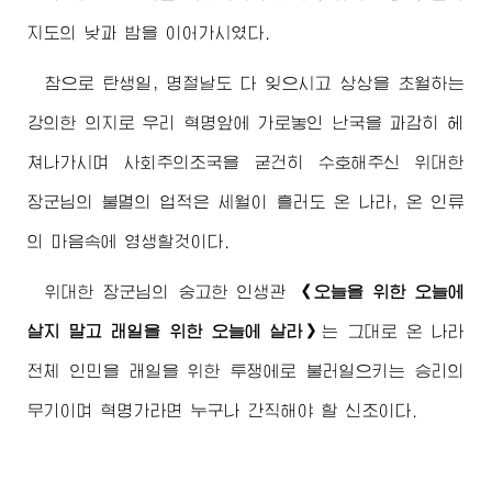
지도의 낮과 밤을 이어가시였다.
참으로 탄생일, 명절날도 다 잊으시고 상상을 초월하는
강의한 의지로 우리 혁명앞에 가로놓인 난국을 과감히 헤
쳐나가시며 사회주의조국을 굳건히 수호해주신
위대한
장군님
의 불멸의 업적은 세월이 흘러도 온 나라, 온 인류
의 마음속에 영생할것이다.
위대한
장군님
의 숭고한 인생관
《오늘을 위한 오늘에
살지 말고 래일을 위한 오늘에 살라》
는 그대로 온 나라
전체 인민을 래일을 위한 투쟁에로 불러일으키는 승리의
무기이며 혁명가라면 누구나 간직해야 할 신조이다.