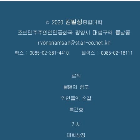
김일성
© 2020
종합대학
조선민주주의인민공화국 평양시 대성구역 룡남동
ryongnamsan@star-co.net.kp
확스 : 0085-02-381-4410 텔렉스 : 0085-02-18111
로작
불멸의 령도
위인들의 손길
특간호
기사
대학상징