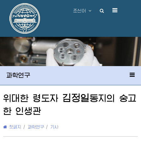
조선어
과학연구
김정일
위대한
령도자
동지
의 숭고
한 인생관
첫페지
/
과학연구
/
기사