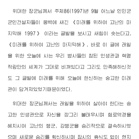
위대한
장군님께서
주체86(1997)년 9월 어느날 인민군
군인건설자들이 옹벽에 새긴 《미래를 위하여 고난의 마
지막해 1997》 이라는 글발을 보시고 새힘이 솟는다고,
《미래를 위하여 고난의 마지막해》, 바로 이 글에 래일
을 위한 오늘에 사는 우리 병사들의 참된 인생관과 혁명
적랑만의 세계가 그대로 비껴있다고 그리도 만족해하신것
도 그 글발에 미래를 위해 오늘에 헌신하는 숭고한 미래
관이 담겨져있었기때문이였다.
위대한
장군님께서
는 래일을 위하여 살아야 한다는 숭
고한 인생관으로 자신을 깡그리 불태우시며 험로역경을
헤치시여 고난의 행군, 강행군을 승리적으로 결속하시였
으며 새로운 승리를 확신하시며 잠시의 휴식도 없이 현지