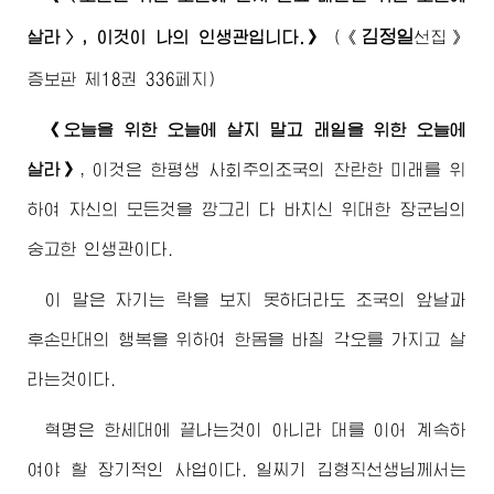
김정일
살라〉, 이것이 나의 인생관입니다.》
(
《
선집》
증보판 제18권 336페지)
《오늘을 위한 오늘에 살지 말고 래일을 위한 오늘에
살라》
, 이것은 한평생 사회주의조국의 찬란한 미래를 위
하여 자신의 모든것을 깡그리 다 바치신
위대한
장군님
의
숭고한 인생관이다.
이 말은 자기는 락을 보지 못하더라도 조국의 앞날과
후손만대의 행복을 위하여 한몸을 바칠 각오를 가지고 살
라는것이다.
혁명은 한세대에 끝나는것이 아니라 대를 이어 계속하
여야 할 장기적인 사업이다. 일찌기 김형직선생님께서는