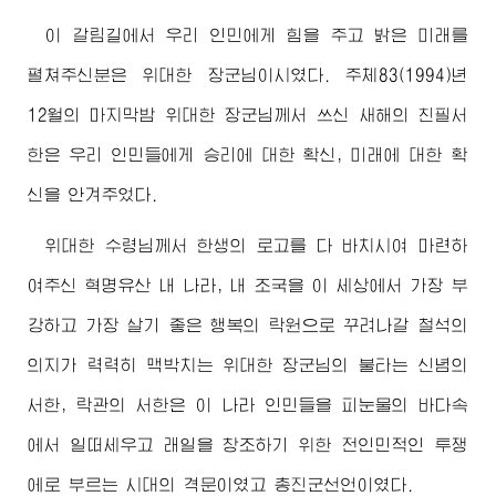
이 갈림길에서 우리 인민에게 힘을 주고 밝은 미래를
펼쳐주신분은
위대한
장군님
이시였다. 주체83(1994)년
12월의 마지막밤
위대한
장군님께서
쓰신 새해의 친필서
한은 우리 인민들에게 승리에 대한 확신, 미래에 대한 확
신을 안겨주었다.
위대한
수령님께서
한생의 로고를 다 바치시여 마련하
여주신 혁명유산 내 나라, 내 조국을 이 세상에서 가장 부
강하고 가장 살기 좋은 행복의 락원으로 꾸려나갈 철석의
의지가 력력히 맥박치는
위대한
장군님
의 불타는 신념의
서한, 락관의 서한은 이 나라 인민들을 피눈물의 바다속
에서 일떠세우고 래일을 창조하기 위한 전인민적인 투쟁
에로 부르는 시대의 격문이였고 총진군선언이였다.