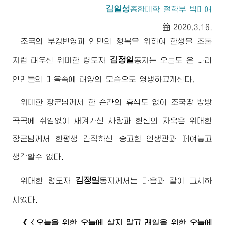
김일성
종합대학
철학부 박미애
2020.3.16.
조국의 부강번영과 인민의 행복을 위하여 한생을 초불
김정일
처럼 태우신
위대한
령도자
동지
는 오늘도 온 나라
인민들의 마음속에 태양의 모습으로 영생하고계신다.
위대한
장군님께서
한 순간의 휴식도 없이 조국땅 방방
곡곡에 쉬임없이 새겨가신 사랑과 헌신의 자욱은
위대한
장군님께서
한평생 간직하신 숭고한 인생관과 떼여놓고
생각할수 없다.
김정일
위대한
령도자
동지
께서는 다음과 같이 교시하
시였다.
《〈오늘을 위한 오늘에 살지 말고 래일을 위한 오늘에