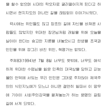
을 할수 없으며 시대의 락오자로 굴러떨어지게 된다고 하
시면서 현지지도의 머나먼 길을 끊임없이 이어가시였다.
력사에는 위인들도 많고 창조의 길에 자신을 바쳐온 사
람들도 많았지만
위대한
장군님
처럼 래일을 위해 오늘을
살아야 한다는 숭고한 지론을 내놓으시고 한생을 조국과
인민을 위해 깡그리 바친 위인, 혁명가는 없었다.
주체83(1994)년 7월 8일 너무도 뜻밖에, 너무도 애석
하게
위대한
수령님
을 잃은 민족의 대국상을 당하고 피눈
물의 언덕에 서있는 우리 인민은 그대로 주저앉아 제국주
의의 식민지노예가 되느냐 아니면 결연히 일떠서 이 땅우
에 기어이 사회주의강국을 펼쳐놓는가 하는 운명의 갈림
길에 서게 되였다.