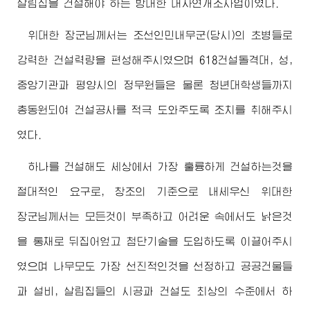
살림집을 건설해야 하는 방대한 대자연개조사업이였다.
위대한
장군님께서
는 조선인민내무군(당시)의 초병들로
강력한 건설력량을 편성해주시였으며 618건설돌격대, 성,
중앙기관과 평양시의 정무원들은 물론 청년대학생들까지
총동원되여 건설공사를 적극 도와주도록 조치를 취해주시
였다.
하나를 건설해도 세상에서 가장 훌륭하게 건설하는것을
절대적인 요구로, 창조의 기준으로 내세우신
위대한
장군님께서
는 모든것이 부족하고 어려운 속에서도 낡은것
을 통채로 뒤집어엎고 첨단기술을 도입하도록 이끌어주시
였으며 나무모도 가장 선진적인것을 선정하고 공공건물들
과 설비, 살림집들의 시공과 건설도 최상의 수준에서 하