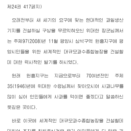
제24권 417페지)
오래전부터 새 세기의 요구에 맞는 현대적인 과일생산
기지를 건설하실 구상을 무르익혀오신
위대한
장군님께서
는 주체97(2008)년 11월 평양시 삼석구역 원흥지구에 평
양시민들을 위한 세계적인 대규모과수종합농장을 건설할
데 대한 력사적인 발기를 하시였다.
원래 원흥지구는 지금으로부터 70여년전인 주체
35(1946)년에
위대한
수령님께서
찾아오시여 사과나무를
많이 심어 인민들에게 사과를 먹이면 좋겠다고 말씀하신
뜻깊은 곳이다.
바로 이곳에 세계적인 대규모과수종합농장을 건설할데