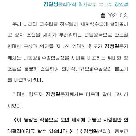
김일성
종합대학
력사학부 부교수 장영철
2021.5.3.
우리 나라의 과수업을 하루빨리 세계적수준에 끌어올리
고 장차 조선을 세계가 부러워하는 과일왕국으로 만드실
김정일
원대한 구상과 의지를 지니신
위대한
령도자
동지
께서는 대동강과수종합농장을 시대를 대표하는
위대한
창
조물로 훌륭히 건설하여 현대적대규모과수농장의 본보기
를 마련하시였다.
김정일
위대한
령도자
동지
께서는 다음과 같이 교시하
시였다.
《이 농장은 작품으로 보면 세계에 내놓고 자랑할만 한
김정일
대걸작이라고 할수 있습니다.》
(
《
선집》
증보판