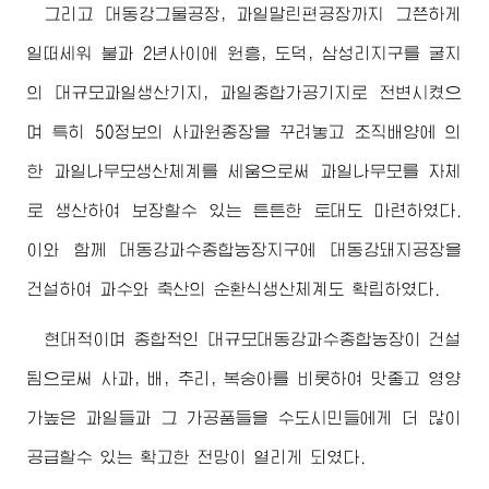
그리고 대동강그물공장, 과일말린편공장까지 그쯘하게
일떠세워 불과 2년사이에 원흥, 도덕, 삼성리지구를 굴지
의 대규모과일생산기지, 과일종합가공기지로 전변시켰으
며 특히 50정보의 사과원종장을 꾸려놓고 조직배양에 의
한 과일나무모생산체계를 세움으로써 과일나무모를 자체
로 생산하여 보장할수 있는 튼튼한 토대도 마련하였다.
이와 함께 대동강과수종합농장지구에 대동강돼지공장을
건설하여 과수와 축산의 순환식생산체계도 확립하였다.
현대적이며 종합적인 대규모대동강과수종합농장이 건설
됨으로써 사과, 배, 추리, 복숭아를 비롯하여 맛좋고 영양
가높은 과일들과 그 가공품들을 수도시민들에게 더 많이
공급할수 있는 확고한 전망이 열리게 되였다.