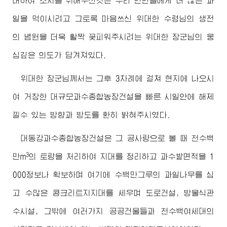
대하여 조치를 취해주신것은 우리 인민들에게 더 많은 과
일을 먹이시려고 그토록 마음쓰신
위대한
수령님
의 생전
의 념원을 더욱 활짝 꽃피워주시려는
위대한
장군님
의 웅
심깊은 의도가 담겨져있다.
위대한
장군님께서
는 그후 3차례에 걸쳐 현지에 나오시
여 거창한 대규모과수종합농장건설을 빠른 시일안에 해제
낄수 있는 방향과 방도를 환히 밝혀주시였다.
대동강과수종합농장건설은 그 공사량으로 볼 때 천수백
3
만m
의 토량을 처리하여 지대를 정리하고 과수밭면적을 1
000정보나 확보하며 여기에 수백만그루의 과일나무를 심
고 수많은 콩크리트지지대를 세우며 도로건설, 방울식관
수시설, 그밖에 여러가지 공공건물들과 천수백여세대의