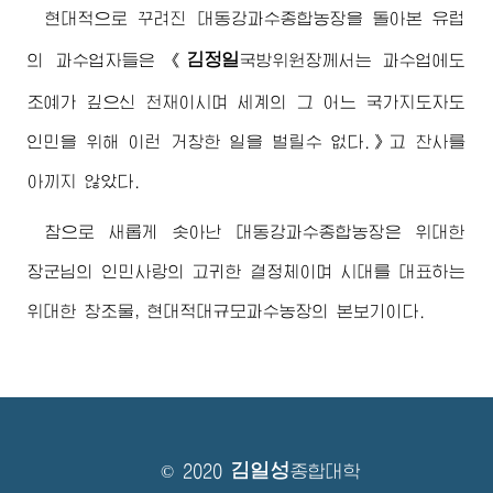
현대적으로 꾸려진 대동강과수종합농장을 돌아본 유럽
김정일
의 과수업자들은
《
국방위원장께서
는 과수업에도
조예가 깊으신 천재이시며 세계의 그 어느 국가
지도자
도
인민을 위해 이런 거창한 일을 벌릴수 없다.》고 찬사를
아끼지 않았다.
참으로 새롭게 솟아난 대동강과수종합농장은
위대한
장군님
의 인민사랑의 고귀한 결정체이며 시대를 대표하는
위대한
창조물, 현대적대규모과수농장의 본보기이다.
김일성
© 2020
종합대학