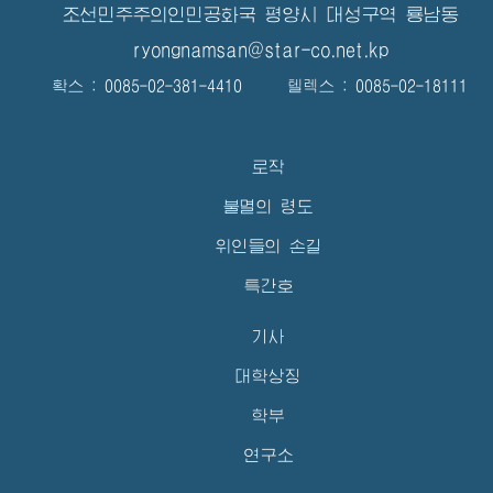
조선민주주의인민공화국 평양시 대성구역 룡남동
ryongnamsan@star-co.net.kp
확스 : 0085-02-381-4410 텔렉스 : 0085-02-18111
로작
불멸의 령도
위인들의 손길
특간호
기사
대학상징
학부
연구소