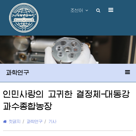
조선어
과학연구
인민사랑의 고귀한 결정체-대동강
과수종합농장
첫페지
/
과학연구
/
기사