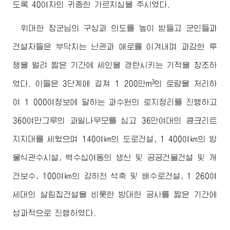
도록 40여차의 귀중한 가르치심을 주시였다.
위대한
장군님
의 구상과 의도를 높이 받들고 군인들과
건설자들은 부닥치는 난관과 애로를 이겨내며 과감한 투
쟁을 벌려 짧은 기간에 세인을 경탄시키는 기적을 창조하
3
였다. 이들은 3단계에 걸쳐 1 200만m
의 토량을 처리하
여 1 000여정보에 달하는 과수원의 토지정리를 진행하고
360여만그루의 과일나무모를 심고 36만여대의 콩크리트
지지대를 세웠으며 140여㎞의 도로건설, 1 400여㎞의 방
울식관수시설, 백수십여동의 생산 및 공공건물건설 및 개
건보수, 100여㎞의 강하천 석축 및 배수로건설, 1 260여
세대의 살림집건설을 비롯한 방대한 공사를 짧은 기간에
성과적으로 진행하였다.