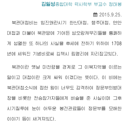
김일성
종합대학 력사학부 부교수 정태봉
2015.9.25.
북관대첩비는 임진왜란시기 한산대첩, 행주대첩, 연안
대첩과 더불어 북관땅에 기여든 섬오랑캐무리들을 통쾌하
게 섬멸한 또 하나의 사실을 후세에 전하기 위하여 1708
년에 세워진 기념비로써 김책시 림명리에 자리잡고있다.
북관이란 옛날 마천령을 경계로 그 이북지역을 이르는
말이고 대첩이란 크게 싸워 이겼다는 뜻이다. 이 비에는
북관대첩소식에 접한 왕이 너무도 감격하여 정문부의병대
장을 비롯한 전승참가자들에게 벼슬을 준 사실이며 그후
시기질투에 눈이 어두운 봉건관료들이 정문부를 모해한
이야기 등이 새겨져있다.