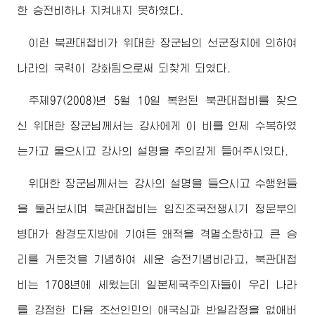
한 승전비하나 지켜내지 못하였다.
이런 북관대첩비가 위대한
장군님
의 선군정치에 의하여
나라의 국력이 강화됨으로써 되찾게 되였다.
주체97(2008)년 5월 10일 복원된 북관대첩비를 찾으
신 위대한
장군님
께서는 강사에게 이 비를 언제 수복하였
는가고 물으시고 강사의 설명을 주의깊게 들어주시였다.
위대한
장군님
께서는 강사의 설명을 들으시고 수행원들
을 둘러보시며 북관대첩비는 임진조국전쟁시기 정문부의
병대가 함경도지방에 기여든 왜적을 격멸소탕하고 큰 승
리를 거둔것을 기념하여 세운 승전기념비라고, 북관대첩
비는 1708년에 세웠는데 일본제국주의자들이 우리 나라
를 강점한 다음 조선인민의 애국심과 반일감정을 없애버