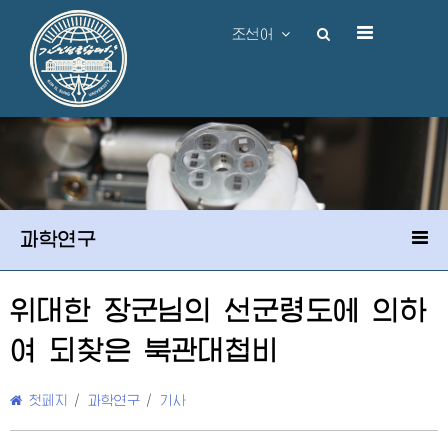
조선어
과학연구
위대한
장군님
의 선군령도에 의하
여 되찾은 북관대첩비
첫페지
/
과학연구
/
기사