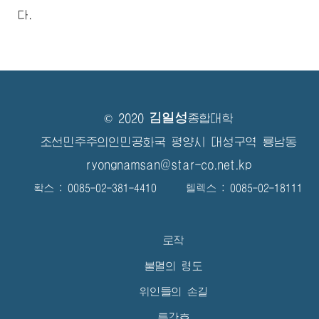
다.
김일성
© 2020
종합대학
조선민주주의인민공화국 평양시 대성구역 룡남동
ryongnamsan@star-co.net.kp
확스 : 0085-02-381-4410 텔렉스 : 0085-02-18111
로작
불멸의 령도
위인들의 손길
특간호