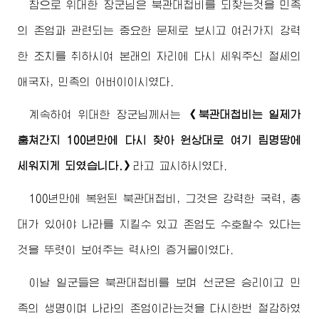
참으로 위대한
장군님
은 북관대첩비를 되찾는것을 민족
의 존엄과 관련되는 중요한 문제로 보시고 여러가지 강력
한 조치를 취하시여 본래의 자리에 다시 세워주신 절세의
애국자, 민족의
어버이
이시였다.
계속하여 위대한
장군님
께서는
《북관대첩비는 일제가
훔쳐간지 100년만에 다시 찾아 원상대로 여기 림명땅에
세워지게 되였습니다.》
라고 교시하시였다.
100년만에 복원된 북관대첩비, 그것은 강력한 국력, 총
대가 있어야 나라를 지킬수 있고 존엄도 수호할수 있다는
것을 뚜렷이 보여주는 력사의 증거물이였다.
이날 일군들은 북관대첩비를 보며 선군은 승리이고 민
족의 생명이며 나라의 존엄이라는것을 다시한번 절감하였