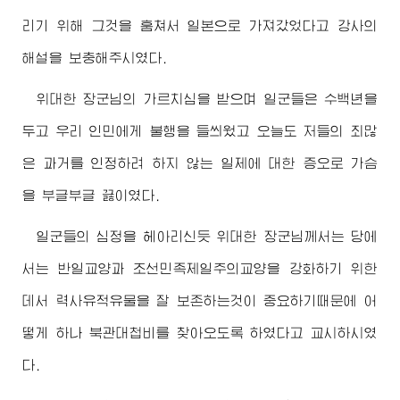
리기 위해 그것을 훔쳐서 일본으로 가져갔었다고 강사의
해설을 보충해주시였다.
위대한
장군님
의 가르치심을 받으며 일군들은 수백년을
두고 우리 인민에게 불행을 들씌웠고 오늘도 저들의 죄많
은 과거를 인정하려 하지 않는 일제에 대한 증오로 가슴
을 부글부글 끓이였다.
일군들의 심정을 헤아리신듯 위대한
장군님
께서는 당에
서는 반일교양과 조선민족제일주의교양을 강화하기 위한
데서 력사유적유물을 잘 보존하는것이 중요하기때문에 어
떻게 하나 북관대첩비를 찾아오도록 하였다고 교시하시였
다.