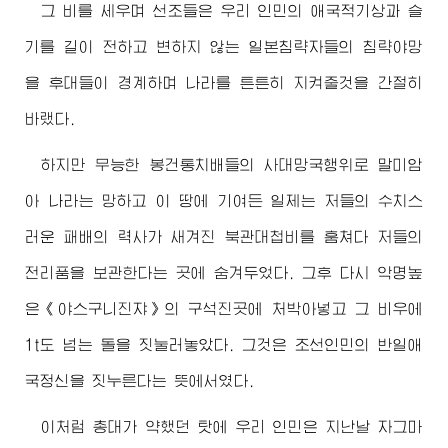
그 비를 세우며 선조들은 우리 인민의 애국적기상과 슬
기를 길이 전하고 변하지 않는 일본침략자들의 침략야망
을 후대들이 경계하며 나라를 튼튼히 지켜줄것을 간절히
바랬다.
하지만 무능한 봉건통치배들의 사대망국행위로 말미암
아 나라는 망하고 이 땅에 기여든 일제는 저들의 수치스
러운 패배의 력사가 새겨진 북관대첩비를 훔쳐다 저들의
전리품을 보관한다는 곳에 숨겨두었다. 그후 다시 악명높
은《야스구니진쟈》의 구석진곳에 처박아넣고 그 비우에
1t도 넘는 돌을 짓눌러놓았다. 그것은 조선인민의 반일애
국정신을 짓누른다는 뜻에서였다.
이처럼 총대가 약했던 탓에 우리 인민은 지난날 자그마