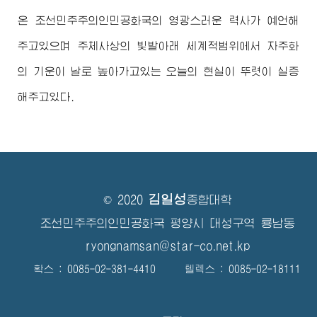
온 조선민주주의인민공화국의 영광스러운 력사가 예언해
주고있으며 주체사상의 빛발아래 세계적범위에서 자주화
의 기운이 날로 높아가고있는 오늘의 현실이 뚜렷이 실증
해주고있다.
김일성
© 2020
종합대학
조선민주주의인민공화국 평양시 대성구역 룡남동
ryongnamsan@star-co.net.kp
확스 : 0085-02-381-4410 텔렉스 : 0085-02-18111