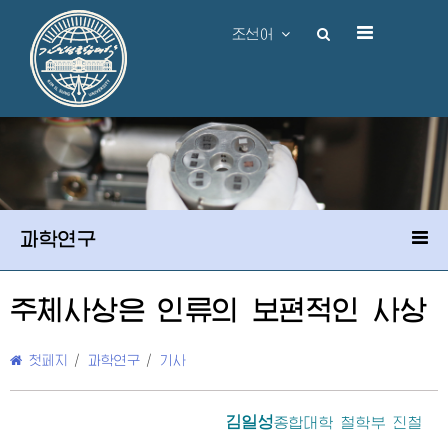
조선어
과학연구
주체사상은 인류의 보편적인 사상
첫페지
/
과학연구
/
기사
김일성
종합대학
철학부 진철