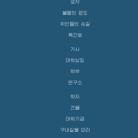
로작
불멸의 령도
위인들의 손길
특간호
기사
대학상징
학부
연구소
학자
건물
대학기금
구내길을 따라