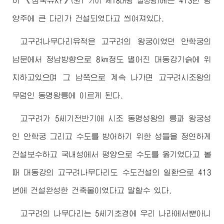
히 《삼국유사》
에는 413년 평
(권1 기이 제18대왕 실성왕)
양주에 큰 다리가 건설되였다고 씌여져있다.
고구려나무다리유적은 고구려의 왕궁이였던 안학궁의
남문에서 정남방향으로 8㎞정도 떨어진 대동강기슭에 위
치하고있으며 그 남쪽으로 계속 나가면 고구려시조왕의
무덤인 동명왕릉에 이르게 된다.
고구려가 5세기전반기에 시조 동명성왕의 릉과 왕궁성
인 안학궁 그리고 수도를 방어하기 위한 성들을 정연하게
건설보수하고 국내성에서 평양으로 수도를 옮기였다고 볼
때 대동강의 고구려나무다리도 수도건설의 일환으로 413
년에 건설완성한 건축물이였다고 말할수 있다.
고구려의 나무다리는 5세기초경에 우리 나라에서뿐아니