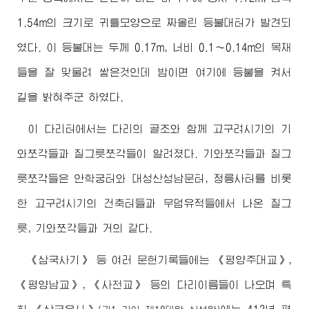
1.54m의 크기로 귀틀모양으로 짜올린 등불대터가 발견되
였다. 이 등불대는 두께 0.17m, 너비 0.1～0.14m의 목재
들을 잘 맞물려 쌓은것인데 밤이면 여기에 등불을 켜서
길을 밝혀주군 하였다.
이 다리터에서는 다리의 골조와 함께 고구려시기의 기
와쪼각들과 질그릇쪼각들이 알려졌다. 기와쪼각들과 질그
릇쪼각들은 안학궁터와 대성산성남문터, 정릉사터를 비롯
한 고구려시기의 건축터들과 무덤유적들에서 나온 질그
릇, 기와쪼각들과 거의 같다.
《삼국사기》 등 여러 문헌기록들에는 《평양주대교》,
《평양남교》, 《사천교》 등의 다리이름들이 나오며 특