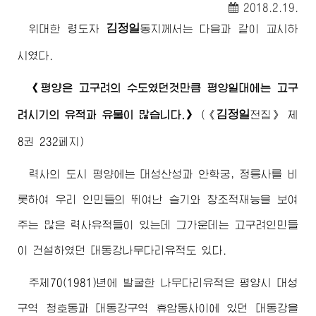
2018.2.19.
김정일
위대한
령도자
동지
께서는 다음과 같이 교시하
시였다.
《평양은 고구려의 수도였던것만큼 평양일대에는 고구
김정일
려시기의 유적과 유물이 많습니다.》
(
《
전집》
제
8권 232페지)
력사의 도시 평양에는 대성산성과 안학궁, 정릉사를 비
롯하여 우리 인민들의 뛰여난 슬기와 창조적재능을 보여
주는 많은 력사유적들이 있는데 그가운데는 고구려인민들
이 건설하였던 대동강나무다리유적도 있다.
주체70(1981)년에 발굴한 나무다리유적은 평양시 대성
구역 청호동과 대동강구역 휴암동사이에 있던 대동강을