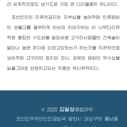
라 세계적으로도 보기드문 가장 큰 다리들중의 하나이다.
조선인민의 민족적긍지와 자부심을 높여주며 인류문화
의 보물고를 풍부하게 하는데 이바지하는 이 나무다리유
적은 웅장한 수도성을 일떠세운 고구려사람들의 건축술이
얼마나 높은 경지에 이르고있었는가 하는것을 직관적으로
보여주며 고구려의 정치와 군사, 경제와 문화의 우수성을
실물그대로 반영하고있는 귀중한 력사유적이다.
김일성
© 2020
종합대학
조선민주주의인민공화국 평양시 대성구역 룡남동