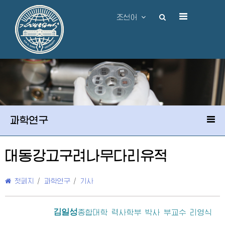
조선어
과학연구
대동강고구려나무다리유적
첫페지
/
과학연구
/
기사
김일성
종합대학
력사학부 박사 부교수 리영식