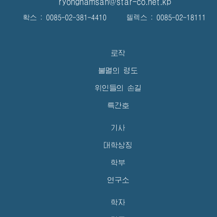
ryongnamsan@star-co.net.kp
확스 : 0085-02-381-4410 텔렉스 : 0085-02-18111
로작
불멸의 령도
위인들의 손길
특간호
기사
대학상징
학부
연구소
학자