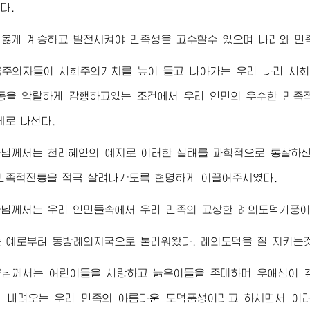
다.
옳게 계승하고 발전시켜야 민족성을 고수할수 있으며 나라와 민
국주의자들이 사회주의기치를 높이 들고 나아가는 우리 나라 사
을 악랄하게 감행하고있는 조건에서 우리 인민의 우수한 민족
제로 나선다.
군님께서
는 천리혜안의 예지로 이러한 실태를 과학적으로 통찰하신
민족적전통을 적극 살려나가도록 현명하게 이끌어주시였다.
군님께서
는 우리 인민들속에서 우리 민족의 고상한 례의도덕기풍이
 예로부터 동방례의지국으로 불리워왔다. 례의도덕을 잘 지키는것
군님께서
는 어린이들을 사랑하고 늙은이들을 존대하며 우애심이 
 내려오는 우리 민족의 아름다운 도덕품성이라고 하시면서 이