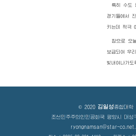
특히 수도
경기들에서 
키는데 적극 
참으로 오
보급되여 우리
빛내여나가도
김일성
© 2020
종합대학
조선민주주의인민공화국 평양시 대성
ryongnamsan@star-co.net.