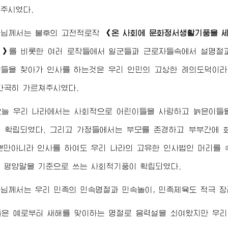
주시였다.
군님께서
는 불후의 고전적로작
《온 사회에 문화정서생활기풍을 
여》
를 비롯한 여러 로작들에서 일군들과 근로자들속에서 설명절과
들을 찾아가 인사를 하는것은 우리 인민의 고상한 례의도덕이라
간곡히 가르쳐주시였다.
오늘 우리 나라에서는 사회적으로 어린이들을 사랑하고 늙은이들을
 확립되였다. 그리고 가정들에서는 부모를 존경하고 부부간에 
뿐만아니라 인사를 하여도 우리 나라의 고유한 인사법인 머리를
 평양말을 기준으로 쓰는 사회적기풍이 확립되였다.
군님께서
는 우리 민족의 민속명절과 민속놀이, 민족체육도 적극 
들은 예로부터 새해를 맞이하는 명절로 음력설을 쇠여왔지만 우리