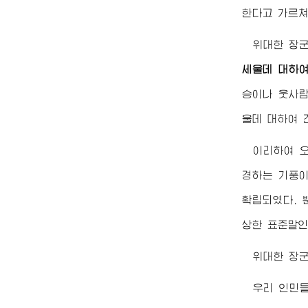
한다고 가르쳐
위대한
장
세울데 대하
승이나 웃사람
울데 대하여 
이리하여 
경하는 기풍이
확립되였다. 
상한 표준말인
위대한
장
우리 인민