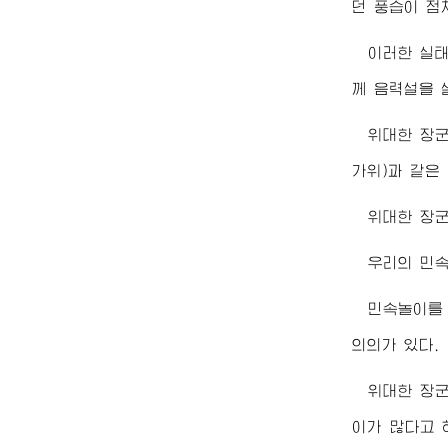
던 풍습이 점
이러한 실
께 음력설을 
위대한
장
가위)과 같은
위대한
장
우리의 민속
민속놀이를
의의가 있다.
위대한
장
이가 많다고 