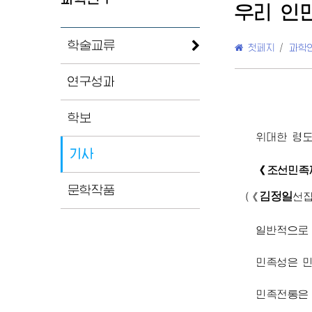
우리 인
학술교류
첫페지
/
과학
연구성과
학보
위대한
령
기사
《조선민족
문학작품
김정일
(
《
선
일반적으로 
민족성은 민
민족전통은