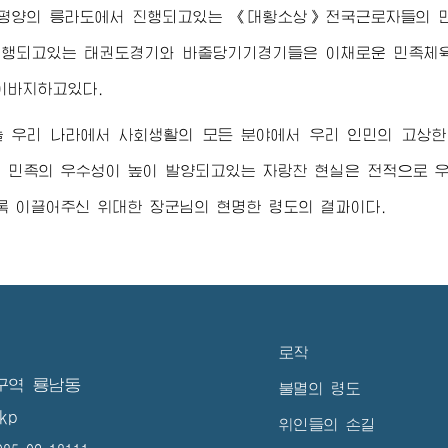
 평양의 릉라도에서 진행되고있는 《대황소상》전국근로자들의 
진행되고있는 태권도경기와 바줄당기기경기들은 이채로운 민족체육
이바지하고있다.
늘 우리 나라에서 사회생활의 모든 분야에서 우리 인민의 고상한
 민족의 우수성이 높이 발양되고있는 자랑찬 현실은 전적으로 
록 이끌어주신
위대한
장군님
의 현명한 령도의 결과이다.
로작
구역 룡남동
불멸의 령도
kp
위인들의 손길