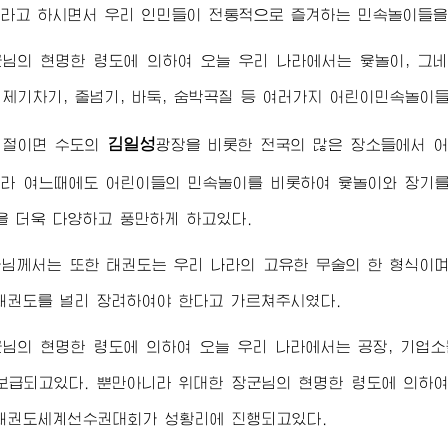
라고 하시면서 우리 인민들이 전통적으로 즐겨하는 민속놀이들을
군님
의 현명한 령도에 의하여 오늘 우리 나라에서는 윷놀이, 그
, 제기차기, 줄넘기, 바둑, 숨박곡질 등 여러가지 어린이민속놀이
김일성
명절이면 수도의
광장을 비롯한 전국의 많은 장소들에서 
라 여느때에도 어린이들의 민속놀이를 비롯하여 윷놀이와 장기를
 더욱 다양하고 풍만하게 하고있다.
군님께서
는 또한 태권도는 우리 나라의 고유한 무술의 한 형식이
태권도를 널리 장려하여야 한다고 가르쳐주시였다.
군님
의 현명한 령도에 의하여 오늘 우리 나라에서는 공장, 기업
 보급되고있다. 뿐만아니라
위대한
장군님
의 현명한 령도에 의하
태권도세계선수권대회가 성황리에 진행되고있다.