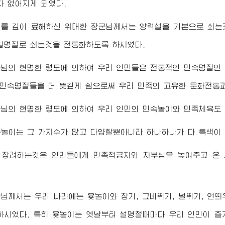
차 없어지게 되였다.
태를 깊이 료해하신
위대한
장군님께서
는 양력설을 기본으로 쇠는
설명절로 쇠는것을 전통화하도록 하시였다.
군님
의 현명한 령도에 의하여 우리 인민들은 전통적인 민속명절인 
 민속명절들을 더 뜻깊게 쇰으로써 우리 민족의 고유한 문화전통
군님
의 현명한 령도에 의하여 우리 인민의 민속놀이와 민족체육도
놀이는 그 가지수가 많고 다양할뿐아니라 하나하나가 다 특색이 
 장려하는것은 인민들에게 민족적긍지와 자부심을 높여주고 온
군님께서
는 우리 나라에는 윷놀이와 장기, 그네뛰기, 널뛰기, 연
하시였다. 특히 윷놀이는 옛날부터 설명절때마다 우리 인민이 