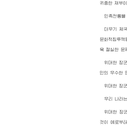
귀중한 재부이
민족전통을 
더우기 제
문화적침투책동
욱 절실한 문
위대한
장
민의 우수한 
위대한
장
우리 나라는
위대한
장
것이 예로부터