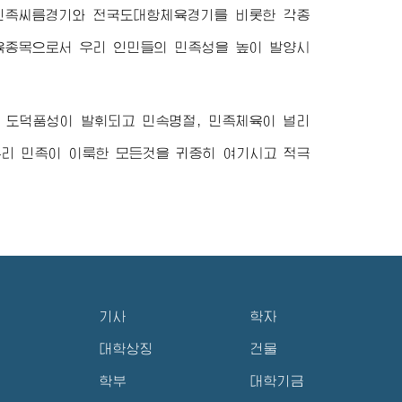
민족씨름경기와 전국도대항체육경기를 비롯한 각종
종목으로서 우리 인민들의 민족성을 높이 발양시
 도덕품성이 발휘되고 민속명절, 민족체육이 널리
우리 민족이 이룩한 모든것을 귀중히 여기시고 적극
기사
학자
대학상징
건물
학부
대학기금