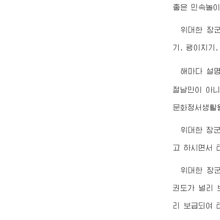
좋은 민속놀이
위대한
장
기, 팽이치기
해마다 설
절날만이 아니
문화정서생활을
위대한
장
고 하시면서 
위대한
장
권도가 널리
리 보급되여 