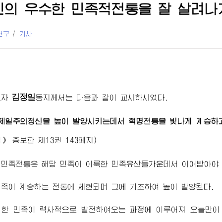
민의 우수한 민족적전통을 잘 살려
연구
/
기사
김정일
도자
동지
께서는 다음과 같이 교시하시였다.
제일주의정신을 높이 발양시키는데서 혁명전통을 빛나게 계승하고
집》
증보판 제13권 143페지)
민족전통은 해당 민족이 이룩한 민족유산들가운데서 이어받아야 
족이 계승하는 전통에 체현되며 그에 기초하여 높이 발양된다.
 한 민족이 력사적으로 발전하여오는 과정에 이루어져 오늘만이