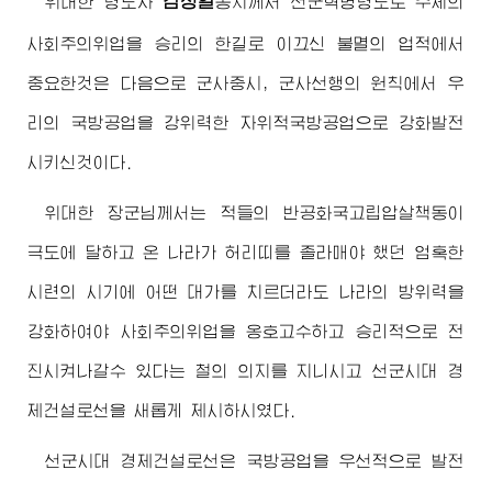
김정일
위대한
령도자
동지
께서 선군혁명령도로 주체의
사회주의위업을 승리의 한길로 이끄신 불멸의 업적에서
중요한것은 다음으로 군사중시, 군사선행의 원칙에서 우
리의 국방공업을 강위력한 자위적국방공업으로 강화발전
시키신것이다.
위대한
장군님
께서는 적들의 반공화국고립압살책동이
극도에 달하고 온 나라가 허리띠를 졸라매야 했던 엄혹한
시련의 시기에 어떤 대가를 치르더라도 나라의 방위력을
강화하여야 사회주의위업을 옹호고수하고 승리적으로 전
진시켜나갈수 있다는 철의 의지를 지니시고 선군시대 경
제건설로선을 새롭게 제시하시였다.
선군시대 경제건설로선은 국방공업을 우선적으로 발전