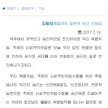
첫페지
/
과학연구
/
기사
김일성
종합대학
철학부 박사 리영섭
2017.2.10.
백두에서 개척되고 승리적으로 전진하여온 우리 혁명위
업, 주체의 사회주의위업은 오늘 우리 당의 현명한 령도
에 의하여 세기와 세대를 이어 변함없이 승리의 길로 전
진해나가고있다.
우리 혁명위업, 주체의 사회주의위업수행을 위한 투쟁
에서의 우리의 승리는 선군혁명령도, 선군정치의 전면적
실현으로 주체의 사회주의위업수행을 승리에로 이끌어주
신
위대한
장군님
의 불멸의 혁명업적을 떠나서 절대로 생