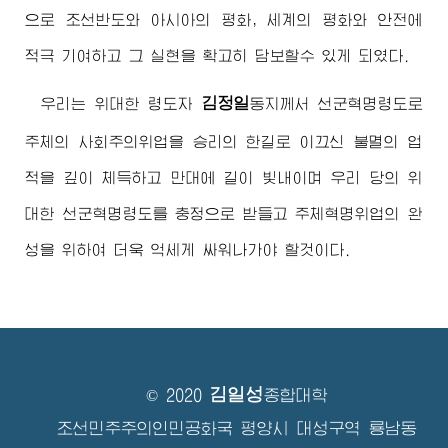
으로 조선반도와 아시아의 평화, 세계의 평화와 안전에
적극 기여하고 그 실현을 확고히 담보할수 있게 되였다.
김정일
우리는
위대한
령도자
동지
께서 선군혁명령도로
주체의 사회주의위업을 승리의 한길로 이끄신 불멸의 업
적을 깊이 체득하고 만대에 길이 빛내이며 우리 당의 위
대한 선군혁명령도를 충정으로 받들고 주체혁명위업의 완
성을 위하여 더욱 억세게 싸워나가야 할것이다.
김일성
© 2020
종합대학
조선민주주의인민공화국 평양시 대성구역 룡남동