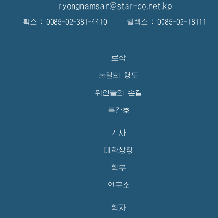
ryongnamsan@star-co.net.kp
확스 : 0085-02-381-4410 텔렉스 : 0085-02-18111
로작
불멸의 령도
위인들의 손길
특간호
기사
대학상징
학부
연구소
학자