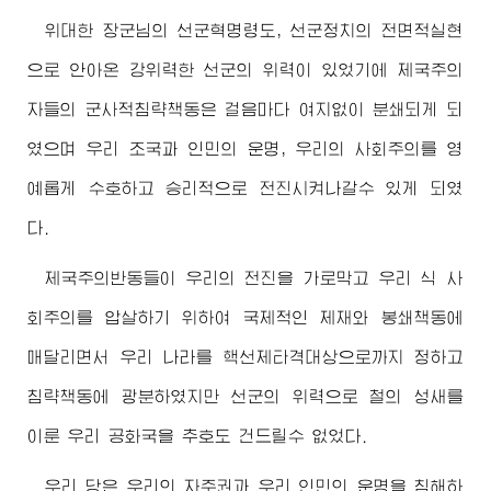
위대한
장군님
의 선군혁명령도, 선군정치의 전면적실현
으로 안아온 강위력한 선군의 위력이 있었기에 제국주의
자들의 군사적침략책동은 걸음마다 여지없이 분쇄되게 되
였으며 우리 조국과 인민의 운명, 우리의 사회주의를 영
예롭게 수호하고 승리적으로 전진시켜나갈수 있게 되였
다.
제국주의반동들이 우리의 전진을 가로막고 우리 식 사
회주의를 압살하기 위하여 국제적인 제재와 봉쇄책동에
매달리면서 우리 나라를 핵선제타격대상으로까지 정하고
침략책동에 광분하였지만 선군의 위력으로 철의 성새를
이룬 우리 공화국을 추호도 건드릴수 없었다.
우리 당은 우리의 자주권과 우리 인민의 운명을 침해하