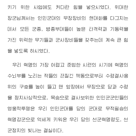
키기 위한 사업에도 커다란 힘을 넣으시였다.
위대한
장군님
께서는 인민군대의 무장장비의 현대화를 다그치는
데서 모든 군종, 병종부대들이 높은 타격력과 기동력을
가진 위력한 무기들과 군사장비들을 갖추는데 계속 큰 힘
을 넣도록 하시였다.
우리 혁명의 가장 어렵고 준엄한 시련의 시기에 혁명의
수뇌부를 노리는 적들의 끈질긴 책동으로부터 수령결사옹
위의 구호를 높이 들고 맨 앞장에서 무장으로 당과 수령
을 정치사상적으로, 목숨으로 결사보위한 인민군군인들의
영웅적투쟁은 우리 인민군대를 당의 군대로 무적필승의
혁명강군으로 억세게 키워온 우리 당의 선군혁명령도, 선
군정치의 빛나는 결실이다.