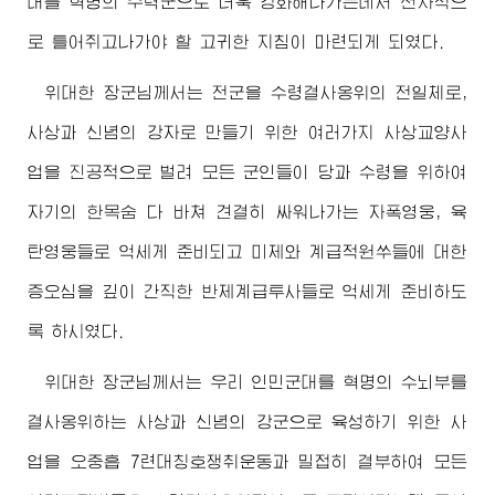
대를 혁명의 주력군으로 더욱 강화해나가는데서 선차적으
로 틀어쥐고나가야 할 고귀한 지침이 마련되게 되였다.
위대한
장군님
께서는 전군을 수령결사옹위의 전일체로,
사상과 신념의 강자로 만들기 위한 여러가지 사상교양사
업을 진공적으로 벌려 모든 군인들이 당과 수령을 위하여
자기의 한목숨 다 바쳐 견결히 싸워나가는 자폭영웅, 육
탄영웅들로 억세게 준비되고 미제와 계급적원쑤들에 대한
증오심을 깊이 간직한 반제계급투사들로 억세게 준비하도
록 하시였다.
위대한
장군님
께서는 우리 인민군대를 혁명의 수뇌부를
결사옹위하는 사상과 신념의 강군으로 육성하기 위한 사
업을 오중흡 7련대칭호쟁취운동과 밀접히 결부하여 모든