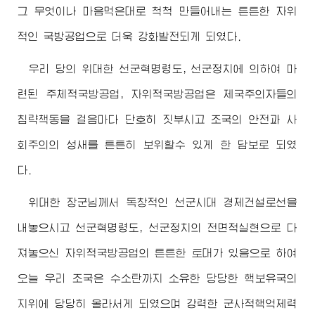
그 무엇이나 마음먹은대로 척척 만들어내는 튼튼한 자위
적인 국방공업으로 더욱 강화발전되게 되였다.
우리 당의 위대한 선군혁명령도, 선군정치에 의하여 마
련된 주체적국방공업, 자위적국방공업은 제국주의자들의
침략책동을 걸음마다 단호히 짓부시고 조국의 안전과 사
회주의의 성새를 튼튼히 보위할수 있게 한 담보로 되였
다.
위대한
장군님
께서 독창적인 선군시대 경제건설로선을
내놓으시고 선군혁명령도, 선군정치의 전면적실현으로 다
져놓으신 자위적국방공업의 튼튼한 토대가 있음으로 하여
오늘 우리 조국은 수소탄까지 소유한 당당한 핵보유국의
지위에 당당히 올라서게 되였으며 강력한 군사적핵억제력