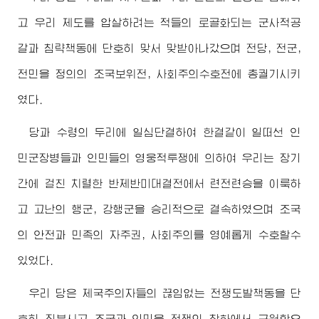
고 우리 제도를 압살하려는 적들의 로골화되는 군사적공
갈과 침략책동에 단호히 맞서 맞받아나갔으며 전당, 전군,
전민을 정의의 조국보위전, 사회주의수호전에 총궐기시키
였다.
당과 수령의 두리에 일심단결하여 한결같이 일떠선 인
민군장병들과 인민들의 영웅적투쟁에 의하여 우리는 장기
간에 걸친 치렬한 반제반미대결전에서 련전련승을 이룩하
고 고난의 행군, 강행군을 승리적으로 결속하였으며 조국
의 안전과 민족의 자주권, 사회주의를 영예롭게 수호할수
있었다.
우리 당은 제국주의자들의 끊임없는 전쟁도발책동을 단
호히 짓부시고 조국과 인민을 전쟁의 참화에서 구원함으