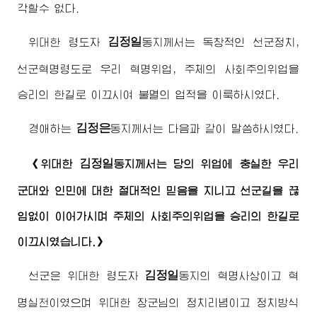
각할수 없다.
김정일
위대한
령도자
동지
께서는 독창적인 선군정치,
선군혁명령도로 우리 혁명위업, 주체의 사회주의위업을
승리의 한길로 이끄시여 불멸의 업적을 이룩하시였다.
김정은
경애하는
동지
께서는 다음과 같이 말씀하시였다.
김정일
《
위대한
동지
께서는 당의 위업에 충실한 우리
군대와 인민에 대한 절대적인 믿음을 지니고 선군길을 끊
임없이 이어가시며 주체의 사회주의위업을 승리의 한길로
이끄시였습니다.》
김정일
선군은
위대한
령도자
동지
의 혁명사상이고 혁
명실천이였으며
위대한
장군님
의 정치리념이고 정치방식