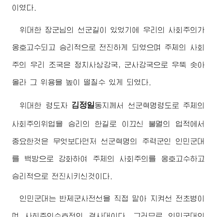
이였다.
위대한
장군님
의 선군길이 있었기에 우리의 사회주의가
옹호고수되고 승리적으로 전진하게 되였으며 주체의 사회
주의 우리 조국은 정치사상강국, 군사강국으로 우뚝 솟아
올라 그 위용을 높이 떨칠수 있게 되였다.
김정일
위대한
령도자
동지
께서 선군혁명령도로 주체의
사회주의위업을 승리의 한길로 이끄신 불멸의 업적에서
중요한것은 무엇보다먼저 선군혁명의 주력군인 인민군대
를 백방으로 강화하여 주체의 사회주의를 옹호고수하고
승리적으로 전진시키신것이다.
인민군대는 반제군사전선을 직접 맡아 지켜선 전초병이
며 사회주의수호전의 결사대이다. 그러므로 인민군대의