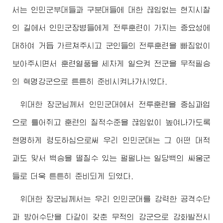
서는 인민군부대들과 구분대들에 대한 끊임없는 현지시찰
의 길에서 인민군장병들에게 전투훈련이 가지는 중요성에
대하여 거듭 가르쳐주시고 군인들의 전투훈련을 빠짐없이
보아주시면서 훈련열풍을 세차게 일으켜 전군을 무적필승
의 혁명강군으로 튼튼히 준비시켜나가시였다.
위대한
장군님
께서 인민군대에서 전투훈련을 중심과업
으로 틀어쥐고 훈련의 질적수준을 끊임없이 높여나가도록
현명하게 령도하심으로써 우리 인민군대는 그 어떤 대적
과도 맞서 백승을 떨칠수 있는 펄펄나는 일당백의 싸움군
들로 더욱 튼튼히 준비되게 되였다.
위대한
장군님
께서는 우리 인민군대를 강력한 공격수단
과 방어수단을 다같이 갖춘 무적의 강군으로 강화발전시