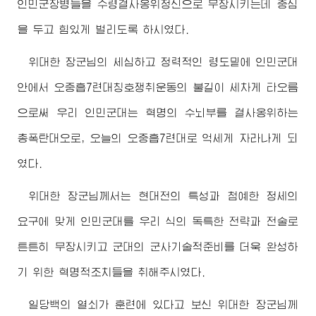
인민군장병들을 수령결사옹위정신으로 무장시키는데 중심
을 두고 힘있게 벌리도록 하시였다.
위대한
장군님
의 세심하고 정력적인 령도밑에 인민군대
안에서 오중흡7련대칭호쟁취운동의 불길이 세차게 타오름
으로써 우리 인민군대는 혁명의 수뇌부를 결사옹위하는
총폭탄대오로, 오늘의 오중흡7련대로 억세게 자라나게 되
였다.
위대한
장군님
께서는 현대전의 특성과 첨예한 정세의
요구에 맞게 인민군대를 우리 식의 독특한 전략과 전술로
튼튼히 무장시키고 군대의 군사기술적준비를 더욱 완성하
기 위한 혁명적조치들을 취해주시였다.
일당백의 열쇠가 훈련에 있다고 보신
위대한
장군님
께