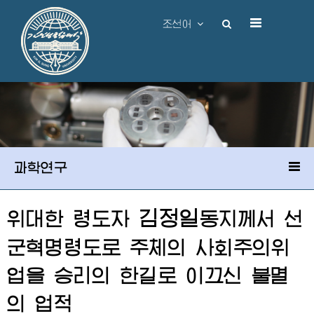
조선어
과학연구
김정일
위대한
령도자
동지
께서 선
군혁명령도로 주체의 사회주의위
업을 승리의 한길로 이끄신 불멸
의 업적