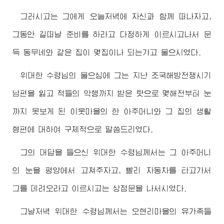
그러시고는 그에게 오늘저녁에 자신과 함께 떠나자고,
그동안 길떠날 준비를 하라고 다정하게 이르시고나서 문
득 동무네와 같은 집이 몇집이나 되는가고 물으시였다.
위대한
수령님
의 물으심에 그는 지난 조국해방전쟁시기
남편을 잃고 적들의 악행까지 받은 탓으로 몇해전부터 눈
까지 못보게 된 이웃마을의 한 아주머니와 그 집의 생활
형편에 대하여 구체적으로 말씀드리였다.
그의 대답을 들으신
위대한
수령님께서
는 그 아주머니
의 눈을 평양에서 고쳐주자고, 빨리 자동차를 타고가서
그를 데려오라고 이르시고는 상점문을 나서시였다.
그날저녁
위대한
수령님께서
는 오현리마을의 유가족들