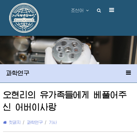
조선어
과학연구
오현리의 유가족들에게 베풀어주
신
어버이
사랑
첫페지
/
과학연구
/
기사