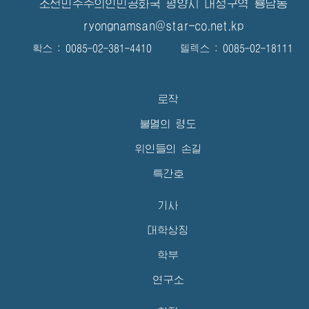
조선민주주의인민공화국 평양시 대성구역 룡남동
ryongnamsan@star-co.net.kp
확스 : 0085-02-381-4410 텔렉스 : 0085-02-18111
로작
불멸의 령도
위인들의 손길
특간호
기사
대학상징
학부
연구소