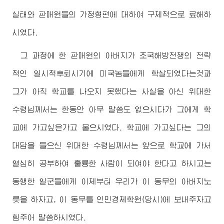
실태와 판매원들의 가정형편에 대하여 구체적으로 료해하
시였다.
그 과정에 한 판매원의
아버지
가 조국해방전쟁의 전략
적인 일시적후퇴시기에 미국놈들에게 학살되였다는것과
그가 아직 학교를 나오지 못했다는 사실을 아신
위대한
수령님께서
는 한동안 아무 말씀도 없으시다가 그에게 학
교에 가고싶은가고 물으시였다. 학교에 가고싶다는 그의
대답을 들으신
위대한
수령님께서
는 앞으로 학교에 가서
열심히 공부하여 훌륭한 사람이 되여야 한다고 하시고는
동행한 일군들에게 이제부터 우리가 이 동무의
아버지
노
릇을 하자고, 이 동무를 인민경제학원(당시)에 보내주자고
힘주어 말씀하시였다.