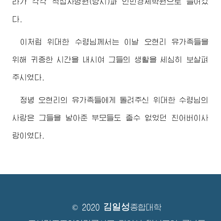
라가 각각 적십자병원(당시)과 인민경제학원으로 들어갔
다.
이처럼
위대한
수령님께서
는 이날 오현리 유가족들을
위해 귀중한 시간을 내시여 그들의 생활을 세심히 보살펴
주시였다.
정녕 오현리의 유가족들에게 돌려주신
위대한
수령님
의
사랑은 그들을 낳아준 부모들도 줄수 없었던 친
어버이
사
랑이였다.
김일성
© 2020
종합대학