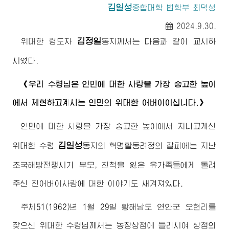
김일성
종합대학
법학부 최덕성
2024.9.30.
김정일
위대한
령도자
동지께서
는 다음과 같이 교시하
시였다.
《우리
수령님
은 인민에 대한 사랑을 가장 숭고한 높이
에서 체현하고계시는 인민의
위대한
어버이
이십니다.》
인민에 대한 사랑을 가장 숭고한 높이에서 지니고계신
김일성
위대한
수령
동지
의 혁명활동려정의 갈피에는 지난
조국해방전쟁시기 부모, 친척을 잃은 유가족들에게 돌려
주신 친
어버이
사랑에 대한 이야기도 새겨져있다.
주체51(1962)년 1월 29일 황해남도 연안군 오현리를
찾으신
위대한
수령님께서
는 농장상점에 들리시여 상점의