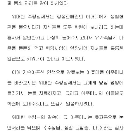
과 몸소 자리를 같이 하시였다.
위대한
수령님께서
는 상점판매원의 어머니에게 생활형
편을 물으시다가 자식들을 모두 학원에 보내려고 하는데
혼자서 살만한가고 다정히 물어주시고나서 유가족답게 마
음을 든든히 먹고 혁명사업에 앞장서며 자녀들을 훌륭한
일군으로 키워내야 한다고 이르시였다.
이어 가슴아프신 안색으로 앞못보는 이웃마을 아주머니
를 바라보시던
위대한
수령님께서
는 그에게 당장 평양에
올라가서 눈을 치료하자고, 그리고 아주머니의 아들딸도
학원에 보내주겠다고 뜨겁게 말씀하시였다.
위대한
수령님
의 말씀에 그 아주머니는 옷고름으로 눈
언저리를 닦으며 《수상님, 정말 고맙습니다.》라는 감사