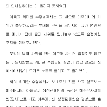
의 인사말밖에는 더 올리지 못하였다.
이윽고
위대한
수령님께서
는 그 밤으로 아주머니의 사
위가 복무하고있는 부대에 련락을 띄우시여 그가 병원으
로 떠나기 전에 딸과 사위를 만나볼수 있도록 은정어린
조치를 취해주시였다.
뜻밖에 딸과 사위를 만난 아주머니는 더 말할것도 없고
온 마을사람들도
위대한
수령님
의 끝없이 넓고 깊으신 친
어버이
사랑에 뜨거운 눈물을 흘리고 또 흘리였다.
하여
위대한
수령님께서
보내주신 차를 타고 앞못보는
아주머니의 아들딸과 상점판매원의 동생은 해주유자녀학
원(당시)으로 가고 아주머니와 상점판매원은 평양으로 올