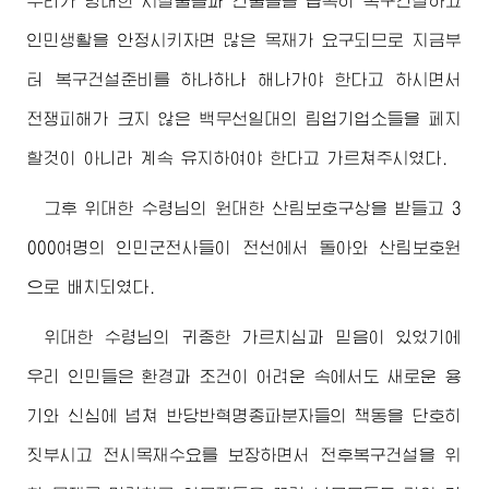
우리가 방대한 시설물들과 건물들을 급속히 복구건설하고
인민생활을 안정시키자면 많은 목재가 요구되므로 지금부
터 복구건설준비를 하나하나 해나가야 한다고 하시면서
전쟁피해가 크지 않은 백무선일대의 림업기업소들을 페지
할것이 아니라 계속 유지하여야 한다고 가르쳐주시였다.
그후
위대한
수령님
의 원대한 산림보호구상을 받들고 3
000여명의 인민군전사들이 전선에서 돌아와 산림보호원
으로 배치되였다.
위대한
수령님
의 귀중한 가르치심과 믿음이 있었기에
우리 인민들은 환경과 조건이 어려운 속에서도 새로운 용
기와 신심에 넘쳐 반당반혁명종파분자들의 책동을 단호히
짓부시고 전시목재수요를 보장하면서 전후복구건설을 위