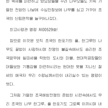
한 목재를 마련하고 양묘장들을 꾸려 나무모들도 키워 가
렬한 전화의 나날에 수십만정보에 나무를 심고 가꾸어 조
국의 산림면적을 늘구어나갔다.
최고사령관
명령 제00529호!
참으로 이것은 오직 조국의 한포기의 풀, 한그루의 나
무도 끝없이 사랑하시며 전쟁의 불길속에서도 승리한 조
국땅우에 일떠세울 락원의 도시와 마을, 현대적공장들의
대들보와 기둥감을 마련하시려는 원대한 뜻을 지니신 절
세의 애국자 우리
수령님께서
만이 내리실수 있는 명령이
였다.
그처럼 가렬한 조국해방전쟁의 준엄한 시련속에서도 우
리 조국의 나무 한그루, 풀 한포기도 그토록 아끼시며 내