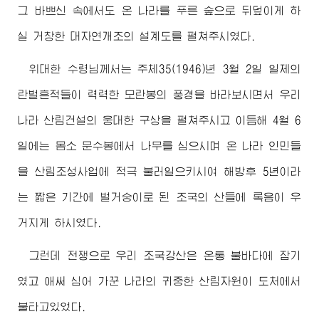
그 바쁘신 속에서도 온 나라를 푸른 숲으로 뒤덮이게 하
실 거창한 대자연개조의 설계도를 펼쳐주시였다.
위대한
수령님께서
는 주체35(1946)년 3월 2일 일제의
란벌흔적들이 력력한 모란봉의 풍경을 바라보시면서 우리
나라 산림건설의 웅대한 구상을 펼쳐주시고 이듬해 4월 6
일에는 몸소 문수봉에서 나무를 심으시며 온 나라 인민들
을 산림조성사업에 적극 불러일으키시여 해방후 5년이라
는 짧은 기간에 벌거숭이로 된 조국의 산들에 록음이 우
거지게 하시였다.
그런데 전쟁으로 우리 조국강산은 온통 불바다에 잠기
였고 애써 심어 가꾼 나라의 귀중한 산림자원이 도처에서
불타고있었다.