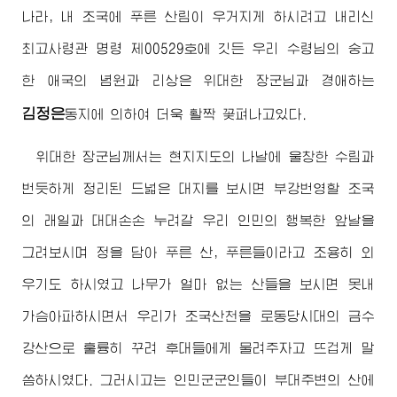
나라, 내 조국에 푸른 산림이 우거지게 하시려고 내리신
최고사령관
명령 제00529호에 깃든 우리
수령님
의 숭고
한 애국의 념원과 리상은
위대한
장군님
과
경애하는
김정은
동지
에 의하여 더욱 활짝 꽃펴나고있다.
위대한
장군님께서
는 현지지도의 나날에 울창한 수림과
번듯하게 정리된 드넓은 대지를 보시면 부강번영할 조국
의 래일과 대대손손 누려갈 우리 인민의 행복한 앞날을
그려보시며 정을 담아 푸른 산, 푸른들이라고 조용히 외
우기도 하시였고 나무가 얼마 없는 산들을 보시면 못내
가슴아파하시면서 우리가 조국산천을 로동당시대의 금수
강산으로 훌륭히 꾸려 후대들에게 물려주자고 뜨겁게 말
씀하시였다. 그러시고는 인민군군인들이 부대주변의 산에