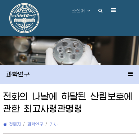
조선어
과학연구
전화의 나날에 하달된 산림보호에
관한
최고사령관
명령
첫페지
/
과학연구
/
기사