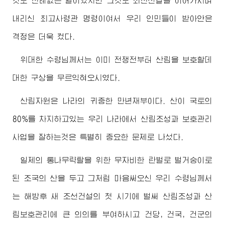
것도 전례없는 일이였지만 그것도 최전선길을 이어가시며
내리신
최고사령관
명령이여서 우리 인민들이 받아안은
격정은 더욱 컸다.
위대한
수령님께서
는 이미 전쟁전부터 산림을 보호할데
대한 구상을 무르익혀오시였다.
산림자원은 나라의 귀중한 만년재부이다. 산이 국토의
80%를 차지하고있는 우리 나라에서 산림조성과 보호관리
사업을 잘하는것은 특별히 중요한 문제로 나섰다.
일제의 통나무략탈을 위한 무자비한 란벌로 벌거숭이로
된 조국의 산을 두고 그처럼 마음써오신 우리
수령님께서
는 해방후 새 조선건설의 첫 시기에 벌써 산림조성과 산
림보호관리에 큰 의의를 부여하시고 건당, 건국, 건군의