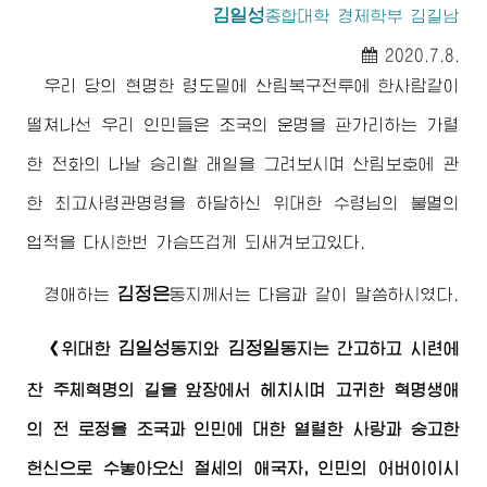
김일성
종합대학
경제학부 김길남
2020.7.8.
우리 당의 현명한 령도밑에 산림복구전투에 한사람같이
떨쳐나선 우리 인민들은 조국의 운명을 판가리하는 가렬
한 전화의 나날 승리할 래일을 그려보시며 산림보호에 관
한
최고사령관
명령을 하달하신
위대한
수령님
의 불멸의
업적을 다시한번 가슴뜨겁게 되새겨보고있다.
김정은
경애하는
동지
께서는 다음과 같이 말씀하시였다.
김일성
김정일
《
위대한
동지
와
동지
는 간고하고 시련에
찬 주체혁명의 길을 앞장에서 헤치시며 고귀한 혁명생애
의 전 로정을 조국과 인민에 대한 열렬한 사랑과 숭고한
헌신으로 수놓아오신 절세의 애국자, 인민의
어버이
이시