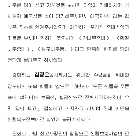
나무를 많이 심고 가꾼것을 보시면 더없이 기뻐하시며 병
사들의 애국심을 높이 평가해주시면서 애국자부대라는 값
높은 칭호를 안겨주시였으며 아담하게 꾸려진 중대병영과
마을을 보시면 환하게 웃으시며 《감나무중대》, 《황철
나무중대》, 《살구나무동네》라고 민족의 향취를 담아
정답게 불러주군 하시였다.
김정은
경애하는
동지
께서는
위대한
수령님
과
위대한
장군님
의 뜻을 받들어 앞으로 10년안에 모든 산들을 푸른
숲이 설레이는 보물산, 황금산으로 전변시키자는것이 우
리 당의 확고한 결심이고 의지라고 하시며 전체 인민을
산림복구전투에로 힘있게 불러주시였다.
전화의 나날
최고사령관
의 명령으로 산림보호사업의 전