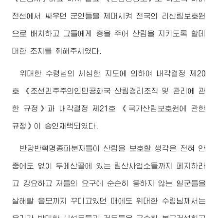
전선에서 싸우던 군인들을 제대시켜 전국의 리산림보호원
으로 배치하고 그들에게 총을 주어 산림을 지키도록 할데
대한 조치를 취해주시였다.
위대한
수령님
의 세심한 지도에 의하여 내각결정 제20
호 《조선민주주의인민공화국 산림경리조직 및 관리에 관
한 규정》과 내각결정 제21호 《국가산림보호원에 관한
규정》이 승인채택되였다.
반당반혁명종파분자들이 산림을 보호할 생각은 전혀 안
중에도 없이 두메산골에 있는 림산사업소들까지 페지하라
고 강요하고 저들의 요구에 순순히 응하지 않는 일군들을
살해할 음모까지 꾸미고있던 때에도
위대한
수령님께서
는