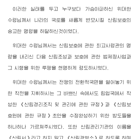
이러한 실태를 두고 누구보다 가슴아파하신
위대한
수령님께서
나라의 국토를 새롭게 변모시킬 산림보호의
숭고한 명령을 하달하신것이였다.
위대한
수령님께서
는 산림보호에 관한
최고사령관
의 명
령을 내리신 다음 산림조성과 보호에 관한 법제정사업과
그 시행을 위한 투쟁을 현명하게 령도하시였다.
위대한
수령님께서
는 전쟁의 전환적국면을 열어놓기 위
한 작전을 지휘하시는 그 바쁘신 속에서도 림업국에서 작
성한 《산림경리조직 및 관리에 관한 규정》과 《산림보
호원에 관한 규정》초안을 수정완성하기 위한 방도들을
하나하나 가르쳐주시였다. 또한 산림관리기관의 이름을
《산림서》라고 하지 말고 《산림경영소》로 하도록 하며