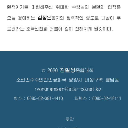
환적계기를 마련해주신
위대한
수령님
의 불멸의 업적은
김정은
오늘
경애하는
동지
의 정력적인 령도로 나날이 푸
르러가는 조국산천과 더불어 길이 전해지게 될것이다.
김일성
© 2020
종합대학
조선민주주의인민공화국 평양시 대성구역 룡남동
ryongnamsan@star-co.net.kp
확스 : 0085-02-381-4410 텔렉스 : 0085-02-18111
로작