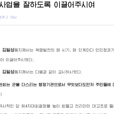
사업을 잘하도록 이끌어주시여
연구
/
기사
김일성
령
동지
께서는 혁명발전의 매 시기, 매 단계마다 인민정권
아 이끌어주시였다.
김일성
령
동지
께서는 다음과 같이 교시하시였다.
원회는 군을 다스리는 행정기관으로서 무엇보다도먼저 주민들에 대
)
 력사적인 당 제4차대회결정을 높이 받들고 천리마의 대고조로 