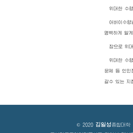
위대한
수
어버이수령
명백하게 알게
참으로
위
위대한
수
문제 등 인민
갈수 있는 지
김일성
© 2020
종합대학