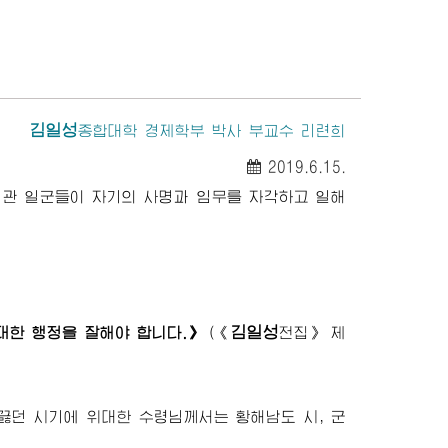
김일성
종합대학
경제학부 박사 부교수 리련희
2019.6.15.
기관 일군들이 자기의 사명과 임무를 자각하고 일해
김일성
한 행정을 잘해야 합니다.》
(
《
전집》
제
들끓던 시기에
위대한
수령님
께서는 황해남도 시, 군