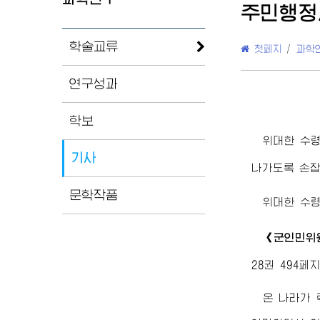
주민행정
학술교류
첫페지
/
과학
연구성과
학보
위대한
수
기사
나가도록 손잡
문학작품
위대한
수
《군인민위
28권 494페지
온 나라가