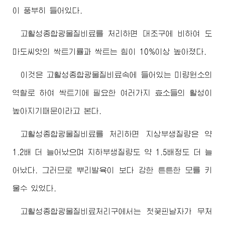
이 풍부히 들어있다.
고활성종합광물질비료를 처리하면 대조구에 비하여 도
마도씨앗의 싹트기률과 싹트는 힘이 10%이상 높아졌다.
이것은 고활성종합광물질비료속에 들어있는 미량원소의
역할로 하여 싹트기에 필요한 여러가지 효소들의 활성이
높아지기때문이라고 본다.
고활성종합광물질비료를 처리하면 지상부생질량은 약
1.2배 더 늘어났으며 지하부생질량도 약 1.5배정도 더 늘
어났다. 그러므로 뿌리발육이 보다 강한 튼튼한 모를 키
울수 있었다.
고활성종합광물질비료처리구에서는 첫꽃핀날자가 무처