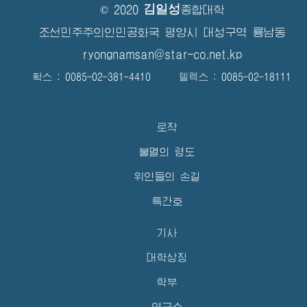
김일성
© 2020
종합대학
조선민주주의인민공화국 평양시 대성구역 룡남동
ryongnamsan@star-co.net.kp
확스 : 0085-02-381-4410 텔렉스 : 0085-02-18111
로작
불멸의 령도
위인들의 손길
특간호
기사
대학상징
학부
연구소