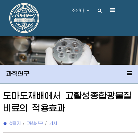
조선어
과학연구
도마도재배에서 고활성종합광물질
비료의 적용효과
첫페지
/
과학연구
/
기사