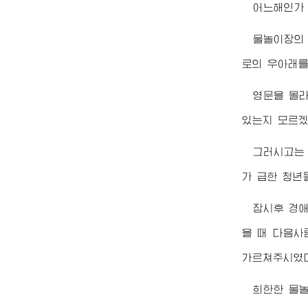
어느해인
물놀이장의
로의 우아래를
영문을 몰
있는지 모르겠
그러시고는
가 급한 청년
잠시후
경
을 때 다음사
가르쳐주시였
희한한 물