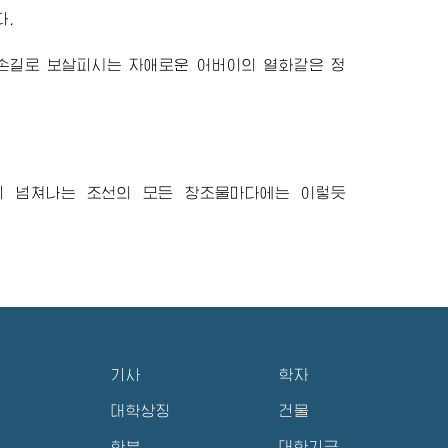
다.
 손길로 보살피시는 자애로운
어버이
의 열화같은 정
리 넘쳐나는 조선의 모든 창조물마다에는 이렇듯
기사
학자
대학상징
건물
학부
대학기금