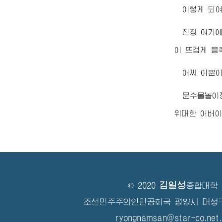
이렇게 되
진정 여기
이 뜨겁게 응
어찌 이뿐이
문수물놀이
위대한
어버
김일성
© 2020
종합대학
조선민주주의인민공화국 평양시 대성
ryongnamsan@star-co.net.