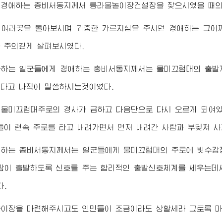
가
경애하는
총비서동지께서
릉라물놀이장건설장을 찾으시였을 때의
 여러곳을 돌아보시며 귀중한 가르치심을 주시던
경애하는
그이께
 주의깊게 살펴보시였다.
라하는 일군들에게
경애하는
총비서동지께서
는 물미끄럼대의 출발
다고 나직이 말씀하시는것이였다.
 물미끄럼대주로의 경사가 급하고 다음단으로 다시 오르게 되여있
들이 련속 주로를 타고 내려가면서 먼저 내려간 사람과 부딪쳐 사
애하는
총비서동지께서
는 일군들에게 물미끄럼대의 주로에 빛수감
람이 출발하도록 신호를 주는 합리적인 출발신호체계를 세우는데
다.
놀이장을 마련해주시고도 인민들이 조금이라도 상할세라 그토록 