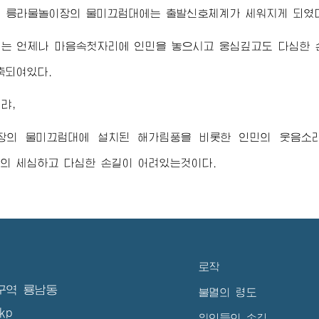
여 릉라물놀이장의 물미끄럼대에는 출발신호체계가 세워지게 되였
에는 언제나 마음속첫자리에 인민을 놓으시고 웅심깊고도 다심한
축되여있다.
랴,
장의 물미끄럼대에 설치된 해가림풍을 비롯한 인민의 웃음소
이
의 세심하고 다심한 손길이 어려있는것이다.
로작
구역 룡남동
불멸의 령도
kp
위인들의 손길