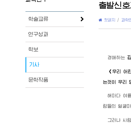
출발신호
학술교류
첫페지
/
과학
연구성과
학보
경애하는
기사
《우리 어
문학작품
는것이 우리 
해마다 여
람들의 얼굴마
그러나 사