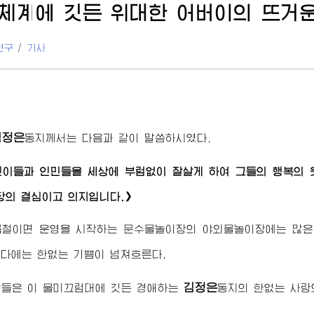
체계에 깃든
위대한
어버이
의 뜨거
연구
/
기사
김정은
동지께서
는 다음과 같이 말씀하시였다.
린이들과 인민들을 세상에 부럼없이 잘살게 하여 그들의 행복의 
당의 결심이고 의지입니다.》
름철이면 운영을 시작하는 문수물놀이장의 야외물놀이장에는 많은
다에는 한없는 기쁨이 넘쳐흐른다.
김정은
람들은 이 물미끄럼대에 깃든
경애하는
동지
의 한없는 사랑