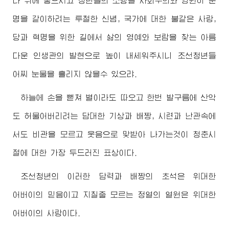
다 뒤에 놓으시고 청년들의 소행을 사회주의와 영원히 운
명을 같이하려는 투철한 신념, 국가에 대한 불같은 사랑,
당과 혁명을 위한 길에서 삶의 영예와 보람을 찾는 아름
다운 인생관의 발현으로 높이 내세워주시니 조선청년들
어찌 눈물을 흘리지 않을수 있으랴.
하늘에 손을 뻗쳐 별이라도 따오고 한번 발구름에 산악
도 허물어버리려는 담대한 기상과 배짱, 시련과 난관속에
서도 비관을 모르고 웃음으로 맞받아 나가는것이 청춘시
절에 대한 가장 두드러진 표상이다.
조선청년의 이러한 담력과 배짱의 초석은
위대한
어버이
의 믿음이고 지칠줄 모르는 정열의 열원은
위대한
어버이
의 사랑이다.