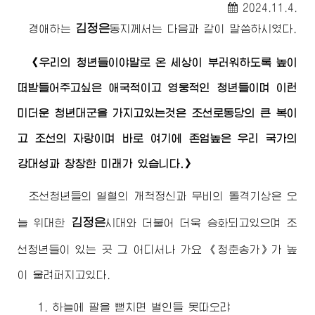
2024.11.4.
김정은
경애하는
동지께서
는 다음과 같이 말씀하시였다.
《우리의 청년들이야말로 온 세상이 부러워하도록 높이
떠받들어주고싶은 애국적이고 영웅적인 청년들이며 이런
미더운 청년대군을 가지고있는것은 조선로동당의 큰 복이
고 조선의 자랑이며 바로 여기에 존엄높은 우리 국가의
강대성과 창창한 미래가 있습니다.》
조선청년들의 열혈의 개척정신과 무비의 돌격기상은 오
김정은
늘
위대한
시대와 더불어 더욱 승화되고있으며 조
선청년들이 있는 곳 그 어디서나 가요 《청춘송가》가 높
이 울려퍼지고있다.
1. 하늘에 팔을 뻗치면 별인들 못따오랴