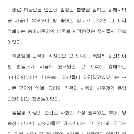
바로 하늘같은 인민이 엄청난 불행을 당하고 피해지역
을 시급히 복구해야 할 중대한 임무가 나섰던 그 시각
경애하는
총비서동지
의 심중에 안겨온것은 청년들의 모습
이였다.
혁명앞에 난국이 닥쳐왔던 그 시각에, 특별히 파견해야
할 별동대가 시급히 요구되던 그 시각에
경애하는
아버지원수님
의 마음속에 자신들이 자리잡고있었다는 크
나큰 긍지와 영예, 그이의 믿음과 사랑이 사무쳐와 용약
탄원해나선 청년들이였다.
믿음과 사랑의 손길로 사회의 가장 활력있는 부대, 영
웅청년신화의 창조자들로 키워주시는 그 헌신과 로고는