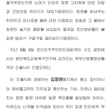
즐겨부르는것은 노래가 단순히 청춘 그자체에 대한 자랑
과 찬양으로 엮어지지 않았기때문이다. 청춘을 빛내주는
위대하고 따사로운 품에 대한 다함없는 칭송과 그 품에서
청춘의 슬기와 용맹을 남김없이 떨쳐갈 조선청년들의 불
같은 맹세가 구절구절 끓어넘치기때문이다.
지난 8월 6일 조선민주주의인민공화국의 수도 평양에
서는 평안북도피해복구전구에 파견되는 백두산영웅청년돌
격대 진출식이 진행되였다.
김정은
이 진출식에
경애하는
동지께서
몸소 참석하시
여 청년들고유의 진취성과 충천하는 기세, 언제나 끓어넘
치는 젊은 힘은 내세운 높은 목표들을 달성함에 있어서,
닥쳐드는 난국을 이겨냄에 있어서 우리 당과 인민에게 무