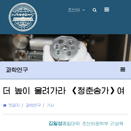
조선어
과학연구
더 높이 울려가라 《청춘송가》여
첫페지
/
과학연구
/
기사
김일성
종합대학
조선어문학부 리성혁