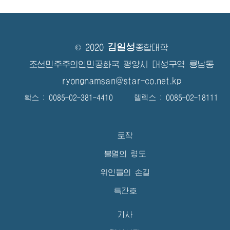
김일성
© 2020
종합대학
조선민주주의인민공화국 평양시 대성구역 룡남동
ryongnamsan@star-co.net.kp
확스 : 0085-02-381-4410 텔렉스 : 0085-02-18111
로작
불멸의 령도
위인들의 손길
특간호
기사