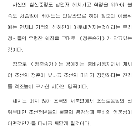
사선의 험산준령도 남먼저 헤쳐가고 혁명을 위하여 불
속도 서슴없이 뛰여드는 인생관으로 하여 청춘의 이름뒤
에는 언제나 기적의 신화만이 아로새겨지는것이라는 우리
청년들의 우렁찬 웨침을 그대로 《청춘송가》가 담고있는
것이다.
참으로 《청춘송가》는
경애하는
총비서동지께서
계시
여 조선의 청춘이 빛나고 조선의 미래가 창창하다는 진리
를 격조높이 구가한 시대의 명곡이다.
세계는 머지 않아 조국의 서북변에서 조선로동당의 전
위부대인 조선청년들의 불굴의 용감성과 무비의 영웅성이
어떤것인가를 다시금 깨닫게 될것이다.