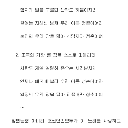
힘차게 발을 구르면 산악도 허물어지리
끝없는 자신심 넘쳐 우리 이름 청춘이여라
불패의 우리 당을 닮아 희망차다 청춘이여
2. 조국의 가장 큰 짐을 스스로 떠메리라
사랑도 제일 열렬히 증오는 서리발치게
언제나 애국에 불타 우리 이름 청춘이여라
열정의 우리 당을 닮아 피끓어라 청춘이여
…
청년들뿐 아니라 조선인민모두가 이 노래를 사랑하고