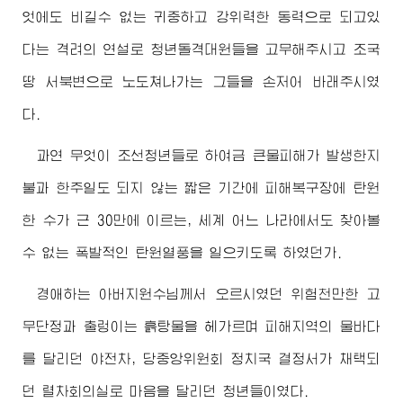
엇에도 비길수 없는 귀중하고 강위력한 동력으로 되고있
다는 격려의 연설로 청년돌격대원들을 고무해주시고 조국
땅 서북변으로 노도쳐나가는 그들을 손저어 바래주시였
다.
과연 무엇이 조선청년들로 하여금 큰물피해가 발생한지
불과 한주일도 되지 않는 짧은 기간에 피해복구장에 탄원
한 수가 근 30만에 이르는, 세계 어느 나라에서도 찾아볼
수 없는 폭발적인 탄원열풍을 일으키도록 하였던가.
경애하는
아버지원수님께서
오르시였던 위험천만한 고
무단정과 출렁이는 흙탕물을 헤가르며 피해지역의 물바다
를 달리던 야전차, 당중앙위원회 정치국 결정서가 채택되
던 렬차회의실로 마음을 달리던 청년들이였다.