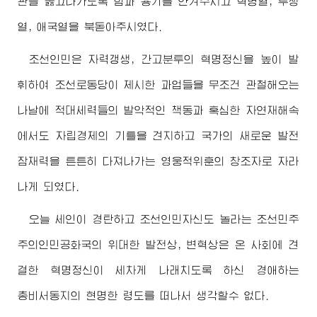
관을 뚫고나가도록 힘과 용기를 안겨주시고 혁명열, 투쟁
열, 애국열을 북돋아주시였다.
조선인민은 자력갱생, 간고분투의 혁명정신을 높이 발
휘하여 조선로동당이 제시한 과업들을 무조건 관철해오는
나날에 적대세력들의 발악적인 책동과 혹심한 자연재해속
에서도 자립경제의 기틀을 견지하고 국가의 새로운 발전
잠재력을 튼튼히 다져나가는 영웅적위훈의 창조자로 자라
나게 되였다.
오늘 세인이 경탄하고 조선인민자신도 놀라는 조선민주
주의인민공화국의
위대한
발전상, 변혁상은 온 사회에 견
결한 혁명정신이 세차게 나래치도록 하신
경애하는
총비서동지
의 현명한 령도를 떠나서 생각할수 없다.