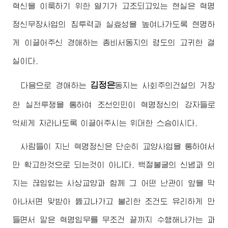
혁신을 이룩하기 위한 열기가 고조되고있는 현실은 혁명
정신무장사업의 침투력과 실효성을 높여나가도록 현명하
게 이끌어주신
경애하는
총비서동지
의 령도의 고귀한 결
실이다.
김정은
다음으로
경애하는
동지
는 사회주의건설의 거창
한 실천투쟁을 통하여 조선인민이 혁명정신의 강자들로
억세게 자라나도록 이끌어주시는
위대한
스승이시다.
사람들이 지닌 혁명정신은 단순히 교양사업을 통하여서
만 확고한것으로 되는것이 아니다. 백절불굴의 신념과 의
지는 끊임없는 사상교양과 함께 그 어떤 난관이 앞을 막
아나서면 맞받아 뚫고나가고 불리한 조건도 유리하게 만
들면서 맡은 혁명임무를 무조건 끝까지 수행해나가는 과