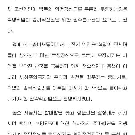
체 조선인민이 백두의 혁명정신으로 튼튼히 무장하는것은
혁명위업의 승리적전진을 위한 필수불가결의 요구로 나선
다.
경애하는
총비서동지께서
는 전체 인민을 혁명의 전세대
들이 창조한
위대한
투쟁정신으로 튼튼히 무장시키는 사
업을 부닥친 난국을 극복하기 위한 전술적인 대응책이 아
니라 사회주의국가의 존립과 발전을 좌우하는 중대사로,
혁명의 종국적승리를 이룩할 때까지 항구적으로 틀어쥐고
나가야 할 전략적과업으로 천명하시였다.
몸소 지동치는 칼바람을 뚫고 생눈길을 앞장에서 헤치
시며 백두의 혁명전구에 대한 력사적인 준마행군을 단행
하시여 전당적으로 백두산지구 혁명전적지답사를 통한 혁