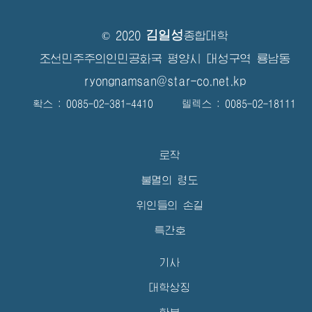
김일성
© 2020
종합대학
조선민주주의인민공화국 평양시 대성구역 룡남동
ryongnamsan@star-co.net.kp
확스 : 0085-02-381-4410 텔렉스 : 0085-02-18111
로작
불멸의 령도
위인들의 손길
특간호
기사
대학상징