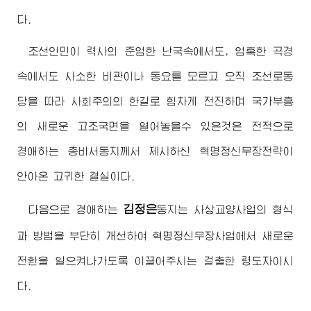
다.
조선인민이 력사의 준엄한 난국속에서도, 엄혹한 곡경
속에서도 사소한 비관이나 동요를 모르고 오직 조선로동
당을 따라 사회주의의 한길로 힘차게 전진하며 국가부흥
의 새로운 고조국면을 열어놓을수 있은것은 전적으로
경애하는
총비서동지께서
제시하신 혁명정신무장전략이
안아온 고귀한 결실이다.
김정은
다음으로
경애하는
동지
는 사상교양사업의 형식
과 방법을 부단히 개선하여 혁명정신무장사업에서 새로운
전환을 일으켜나가도록 이끌어주시는 걸출한
령도자
이시
다.