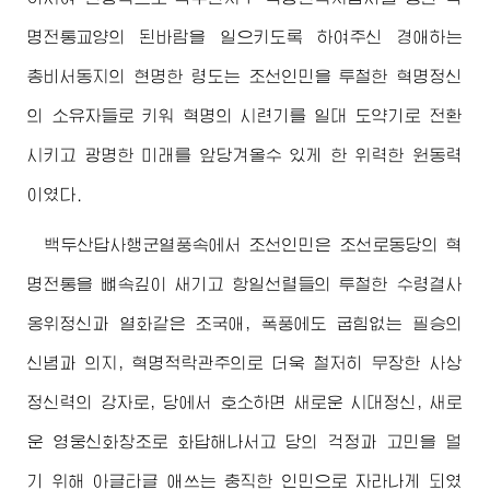
명전통교양의 된바람을 일으키도록 하여주신
경애하는
총비서동지
의 현명한 령도는 조선인민을 투철한 혁명정신
의 소유자들로 키워 혁명의 시련기를 일대 도약기로 전환
시키고 광명한 미래를 앞당겨올수 있게 한 위력한 원동력
이였다.
백두산답사행군열풍속에서 조선인민은 조선로동당의 혁
명전통을 뼈속깊이 새기고 항일선렬들의 투철한
수령
결사
옹위정신과 열화같은 조국애, 폭풍에도 굽힘없는 필승의
신념과 의지, 혁명적락관주의로 더욱 철저히 무장한 사상
정신력의 강자로, 당에서 호소하면 새로운 시대정신, 새로
운 영웅신화창조로 화답해나서고 당의 걱정과 고민을 덜
기 위해 아글타글 애쓰는 충직한 인민으로 자라나게 되였