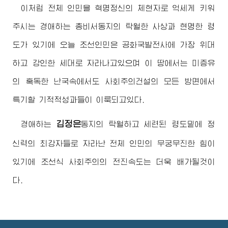
이처럼 전체 인민을 혁명정신의 체현자로 억세게 키워
주시는
경애하는
총비서동지
의 탁월한 사상과 현명한 령
도가 있기에 오늘 조선인민은 공화국발전사에 가장 위대
하고 강인한 세대로 자라나고있으며 이 땅에서는 미증유
의 혹독한 난국속에서도 사회주의건설의 모든 방면에서
특기할 기적적성과들이 이룩되고있다.
김정은
경애하는
동지
의 탁월하고 세련된 령도밑에 정
신력의 최강자들로 자라난 전체 인민의 무궁무진한 힘이
있기에 조선식 사회주의의 전진속도는 더욱 배가될것이
다.