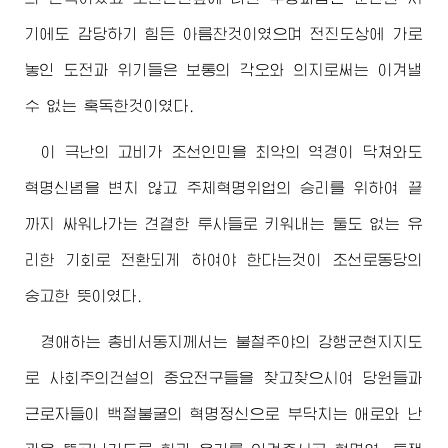
기에도 감당하기 힘든 아름찬것이였으며 전진도상에 가로
놓인 도전과 위기들은 보통의 각오와 의지로써는 이겨낼
수 없는 혹독한것이였다.
이 극난의 고비가 조선인민을 최악의 역경이 닥쳐와도
혁명신념을 변치 않고 주체혁명위업의 승리를 위하여 끝
까지 싸워나가는 견결한 투사들로 키워내는 둘도 없는 유
리한 기회로 전환되게 하여야 한다는것이 조선로동당의
숭고한 뜻이였다.
경애하는
총비서동지께서
는 불철주야의 강행군현지지도
로 사회주의건설의 중요전구들을 찾고찾으시여 당원들과
근로자들이 백절불굴의 혁명정신으로 부닥치는 애로와 난