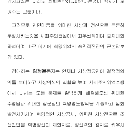
가지고있는 나라도 쇠퇴몰락하고야만다는것이 력사가 보
여주는 교훈이다.
그러므로 인민대중을
위대한
사상과 정신으로 튼튼히
무장시키는것은 사회주의건설에서 최우선적이며 중차대한
과업이며 바로 여기에 혁명위업의 승리적전진의 근본담보
가 있다.
김정은
경애하는
동지
는 언제나 사상적요인에 결정적의
의를 부여하고 사상의식의 역할을 높여 사회주의위업수행
에서 나서는 모든 문제를 완벽하게 해결해오신
위대한
수령님
과
위대한
장군님
의 혁명령도방식을 계승하고 심화
발전시키시여 혁명적인 사상공세, 위력한 사상전으로 조
선인민을 혁명정신의 체현자로, 정신력의 강자로 키우시