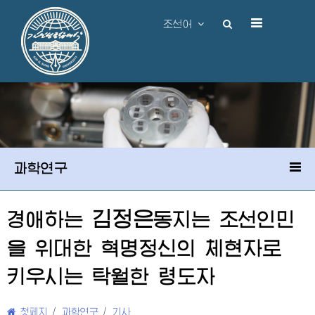
조선어
과학연구
김정은
경애하는
동지
는 조선인민
을
위대한
혁명정신의 체현자로
키우시는 탁월한
령도자
첫페지
/
과학연구
/
기사