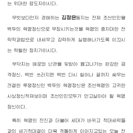
는
위대한
령도자
이시다.
김정은
무엇보다먼저
경애하는
동지
는 전체 조선인민을
백두의 혁명정신으로 무장시키는것을 혁명의 중차대한 전
략적과업으로 내세우고 강력하게 실행해나가도록 이끄시
는 탁월한 정치가이시다.
부닥치는 애로와 난관을 맞받아 뚫고나가는 완강한 공
격정신, 백번 쓰러지면 백번 다시 일어나 끝까지 싸우는
견결한 투쟁정신인 백두의 혁명정신은 조선혁명의 고귀한
사상정신적재보이며 조선인민모두가 안고살아야 할 혁명
정신이다.
특히 혁명의 전진과 더불어 세대가 바뀌고 적대세력들
과의 세기적대결이 더욱 격돌하게 이어지고있는 오늘 전