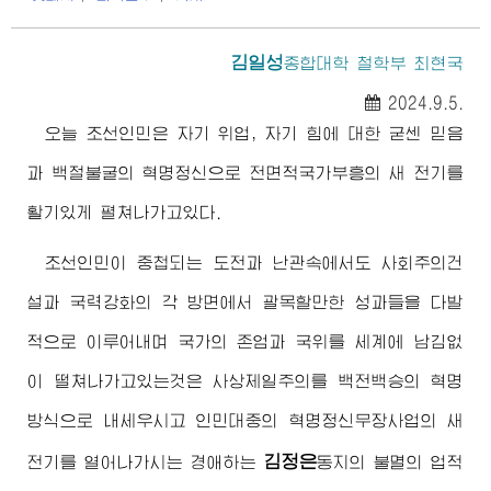
김일성
종합대학
철학부 최현국
2024.9.5.
오늘 조선인민은 자기 위업, 자기 힘에 대한 굳센 믿음
과 백절불굴의 혁명정신으로 전면적국가부흥의 새 전기를
활기있게 펼쳐나가고있다.
조선인민이 중첩되는 도전과 난관속에서도 사회주의건
설과 국력강화의 각 방면에서 괄목할만한 성과들을 다발
적으로 이루어내며 국가의 존엄과 국위를 세계에 남김없
이 떨쳐나가고있는것은 사상제일주의를 백전백승의 혁명
방식으로 내세우시고 인민대중의 혁명정신무장사업의 새
김정은
전기를 열어나가시는
경애하는
동지
의 불멸의 업적