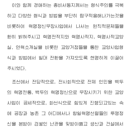
이와 함께
경애하는
총비서동지께서
는 형식주의를 극복
하고 다양한 형식과 방법을 부단히 탐구적용해나가는것을
비롯하여 혁명정신무장사업에서 나서는 원칙적문제들을
환히 밝혀주시고 혁명전적지와 혁명사적지, 혁명사적교양
실, 연혁소개실을 비롯한 교양거점들을 통한 교양사업형
식과 방법에서 일대 전환을 가져오도록 현명하게 이끌어
주시였다.
조선에서 전당적으로, 전사회적으로 전체 인민을 백두
의 혁명전통, 백두의 혁명정신으로 무장시키기 위한 교양
사업이 공세적으로, 화선식으로 힘있게 진행되고있는 속
에 공장과 농촌 그 어디에서나 항일혁명선렬들의 투쟁정
신을 본받아 겹쌓인 난관을 맞받아뚫고 생산과 건설에서