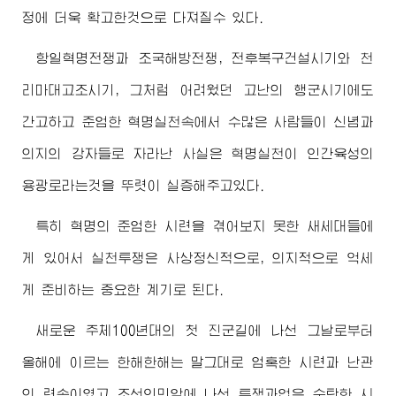
정에 더욱 확고한것으로 다져질수 있다.
항일혁명전쟁과 조국해방전쟁, 전후복구건설시기와 천
리마대고조시기, 그처럼 어려웠던 고난의 행군시기에도
간고하고 준엄한 혁명실천속에서 수많은 사람들이 신념과
의지의 강자들로 자라난 사실은 혁명실천이 인간육성의
용광로라는것을 뚜렷이 실증해주고있다.
특히 혁명의 준엄한 시련을 겪어보지 못한 새세대들에
게 있어서 실천투쟁은 사상정신적으로, 의지적으로 억세
게 준비하는 중요한 계기로 된다.
새로운 주체100년대의 첫 진군길에 나선 그날로부터
올해에 이르는 한해한해는 말그대로 엄혹한 시련과 난관
의 련속이였고 조선인민앞에 나선 투쟁과업은 순탄한 시