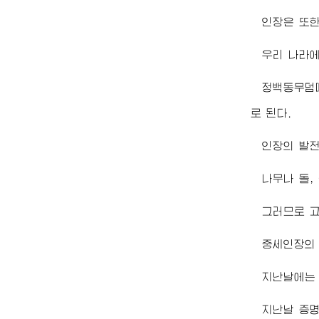
인장은 또한
우리 나라
정백동무덤
로 된다.
인장의 발전
나무나 돌,
그러므로 
중세인장의 
지난날에는 
지난날 증명