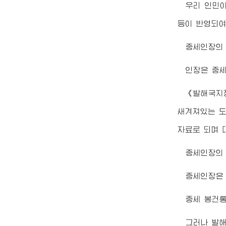
우리 인민이
등이 반영되여
중세인장의 
인장은 중세
《발해국지장
새겨져있는 도
자료로 되며 
중세인장의 
중세인장은 
중세 봉건통
그러나 발해