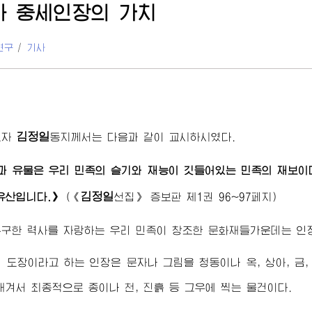
라 중세인장의 가치
연구
/
기사
김정일
도자
동지
께서는 다음과 같이 교시하시였다.
 유물은 우리 민족의 슬기와 재능이 깃들어있는 민족의 재보이
김정일
유산입니다.》
(《
선집》 증보판 제1권 96~97페지)
구한 력사를 자랑하는 우리 민족이 창조한 문화재들가운데는 인장
 도장이라고 하는 인장은 문자나 그림을 청동이나 옥, 상아, 금, 
새겨서 최종적으로 종이나 천, 진흙 등 그우에 찍는 물건이다.