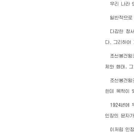
우리 나라 
일반적으로
다감한 정
다. 그리하여
조선봉건왕조
체와 형태, 
조선봉건왕
한데 목적이 
1924년에
인장의 문자가
이처럼 인