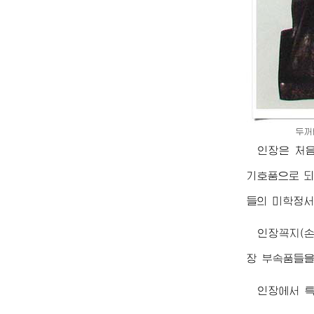
두꺼
인장은 처
기호품으로 되
들의 미학정서
인장꼭지(손
장 부속품들을
인장에서 특