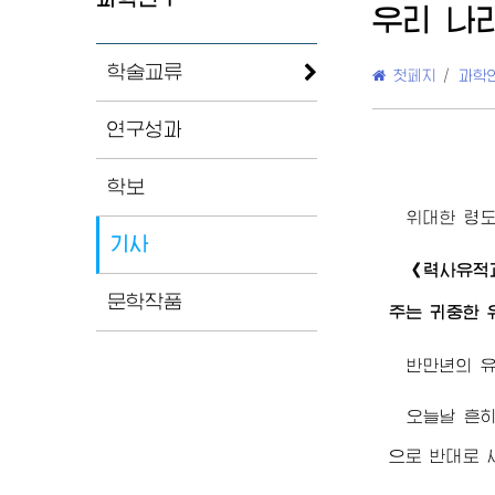
우리 나
학술교류
첫페지
/
과학
연구성과
학보
위대한
령
기사
《력사유적과
문학작품
주는 귀중한 
반만년의 유
오늘날 흔히
으로 반대로 