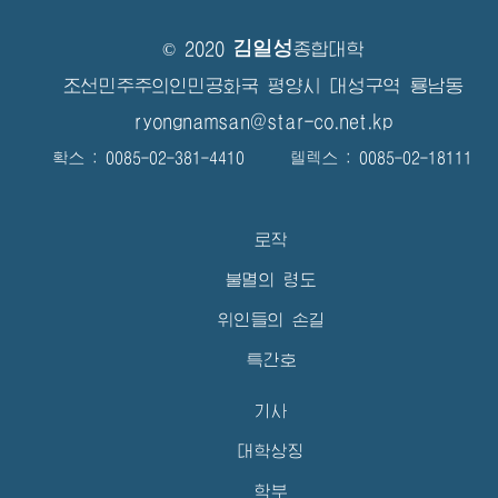
김일성
© 2020
종합대학
조선민주주의인민공화국 평양시 대성구역 룡남동
ryongnamsan@star-co.net.kp
확스 : 0085-02-381-4410 텔렉스 : 0085-02-18111
로작
불멸의 령도
위인들의 손길
특간호
기사
대학상징
학부