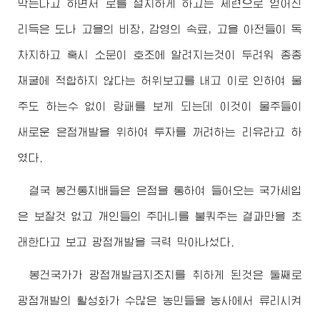
막는다고 하면서 로를 설치하게 하고는 제련으로 얻어진
리득은 도나 고을의 비장, 감영의 속료, 고을 아전들이 독
차지하고 혹시 소문이 호조에 알려지는것이 두려워 종종
채굴에 적합하지 않다는 허위보고를 내고 이로 인하여 물
주도 하는수 없이 랑패를 보게 되는데 이것이 물주들이
새로운 은점개발을 위하여 투자를 꺼려하는 리유라고 하
였다.
결국 봉건통치배들은 은점을 통하여 들어오는 국가세입
은 보잘것 없고 개인들의 주머니를 불쿼주는 결과만을 초
래한다고 보고 광점개발을 극력 막아나섰다.
봉건국가가 광점개발금지조치를 취하게 된것은 둘째로
광점개발의 활성화가 수많은 농민들을 농사에서 류리시켜