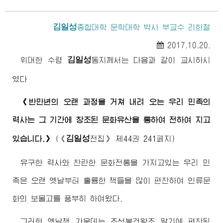
김일성
종합대학
문학대학 박사 부교수 리희철
2017.10.20.
김일성
위대한
수령
동지
께서는 다음과 같이 교시하시
였다
《반만년의 오랜 과정을 거쳐 내려 오는 우리 민족의
력사는 그 기간에 창조된 문화유산을 통하여 전하여 지고
김일성
있습니다.》
(
《
전집》
제44권 241페지)
유구한 력사와 찬란한 문화전통을 가지고있는 우리 민
족은 오랜 옛날부터 훌륭한 책들을 많이 편찬하여 인류문
화의 보물고를 풍부히 하여왔다.
그러한 옛날책 가운데는 조선봉건왕조 말기에 편찬된