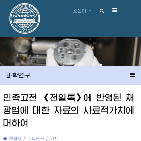
조선어
과학연구
민족고전 《천일록》에 반영된 채
광업에 대한 자료의 사료적가치에
대하여
첫페지
/
과학연구
/
기사