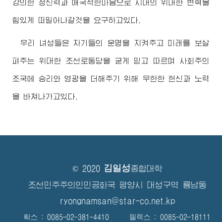
강의한 정신력과 애국적한마음으로 시대의
위대한
변혁을
힘있게 떠밀어나갈것을 요구하고있다.
우리 녀성들은 자기들의 운명을 지켜주고 미래를 보살
펴주는
위대한
조선로동당을 굳게 믿고 따르며 사회주의
조국에 승리와 영광을 더해주기 위해 무한한 헌신과 노력
을 바쳐나가고있다.
김일성
© 2020
종합대학
조선민주주의인민공화국 평양시 대성구역 룡남동
ryongnamsan@star-co.net.kp
확스 : 0085-02-381-4410 텔렉스 : 0085-02-18111