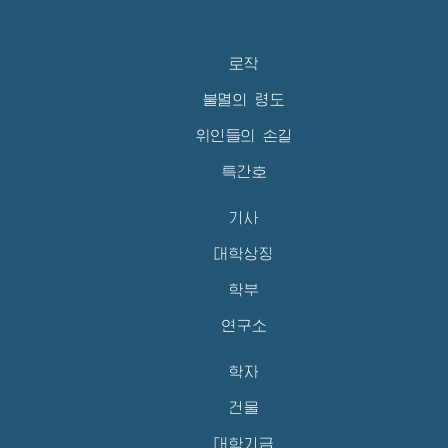
로작
불멸의 령도
위인들의 손길
특간호
기사
대학상징
학부
연구소
학자
건물
대학기금