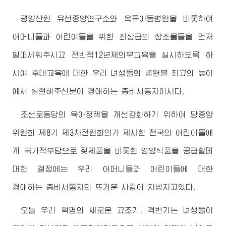
평양산원 유선종양연구소와 옥류아동병원을 비롯하여
어머니들과 어린이들을 위한 최상급의 창조물들을 먼저
일떠세워주시고 전반적12년제의무교육을 실시하도록 하
시여 후대교육에 대한 우리 녀성들의 념원을
최고
의 높이
에서 실현해주신분이
경애하는
총비서동지
이시다.
조선로동당의 육아정책을 개선강화하기 위하여 당중앙
위원회 제8기 제3차전원회의가 제시한 전국의 어린이들에
게 국가적부담으로 젖제품을 비롯한 영양식품을 공급할데
대한 결정에는 우리 어머니들과 어린이들에 대한
경애하는
총비서동지
의 뜨거운 사랑이 차넘치고있다.
오늘 우리 혁명의 새로운 고조기, 격변기는 녀성들이