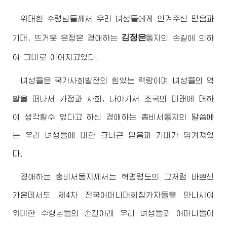
위대한
수령님
들께서 우리 녀성들에게 안겨주신 믿음과
김정은
기대, 뜨거운 은정은
경애하는
동지
의 손길에 의하
여 그대로 이어지고있다.
녀성들은 국가사회발전의 힘있는 력량이며 녀성들의 역
할을 떠나서 가정과 사회, 나아가서 조국의 미래에 대하
여 생각할수 없다고 하신
경애하는
총비서동지
의 말씀에
는 우리 녀성들에 대한 크나큰 믿음과 기대가 담겨져있
다.
경애하는
총비서동지
께서는 혁명령도의 그처럼 바쁘신
가운데서도 제4차 전국어머니대회참가자들을 만나시여
위대한
수령님
들의 손길아래 우리 녀성들과 어머니들이