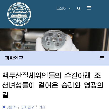
조선어
과학연구
백두산절세위인
들의 손길아래 조
선녀성들이 걸어온 승리와 영광의
길
첫페지
/
과학연구
/
기사