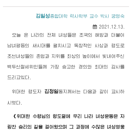
김일성
종합대학
력사학부 교수 박사 궁영숙
2021.12.13.
오늘 온 나라의 전체 녀성들은 조국의 해방과 더불어
남녀평등의 새시대를 펼치시고 독창적인 사상과 령도로
조선녀성들의 존엄과 지위를 최상의 높이에서 빛내여주신
백두산절세위인
들께 가장 숭고한 경의와 최대의 감사를
드리고있다.
김정일
위대한
령도자
동지
께서는 다음과 같이 교시하
시였다.
《
위대한
수령님
의 령도밑에 우리 나라 녀성운동은 자
랑찬 승리의 길을 걸어왔으며 그 과정에 수많은 녀성영웅