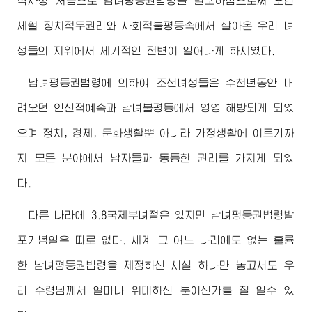
력사상 처음으로 남녀평등권법령을 발포하심으로써 오랜
세월 정치적무권리와 사회적불평등속에서 살아온 우리 녀
성들의 지위에서 세기적인 전변이 일어나게 하시였다.
남녀평등권법령에 의하여 조선녀성들은 수천년동안 내
려오던 인신적예속과 남녀불평등에서 영영 해방되게 되였
으며 정치, 경제, 문화생활뿐 아니라 가정생활에 이르기까
지 모든 분야에서 남자들과 동등한 권리를 가지게 되였
다.
다른 나라에 3.8국제부녀절은 있지만 남녀평등권법령발
포기념일은 따로 없다. 세계 그 어느 나라에도 없는 훌륭
한 남녀평등권법령을 제정하신 사실 하나만 놓고서도 우
리
수령님께서
얼마나 위대하신 분이신가를 잘 알수 있