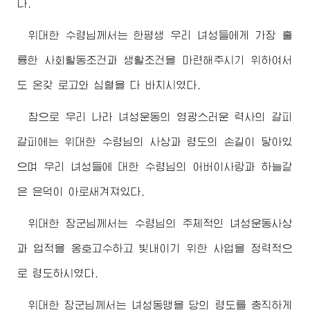
다.
위대한
수령님께서
는 한평생 우리 녀성들에게 가장 훌
륭한 사회활동조건과 생활조건을 마련해주시기 위하여서
도 온갖 로고와 심혈을 다 바치시였다.
참으로 우리 나라 녀성운동의 영광스러운 력사의 갈피
갈피에는
위대한
수령님
의 사상과 령도의 손길이 닿아있
으며 우리 녀성들에 대한
수령님
의
어버이
사랑과 하늘같
은 은덕이 아로새겨져있다.
위대한
장군님께서
는
수령님
의 주체적인 녀성운동사상
과 업적을 옹호고수하고 빛내이기 위한 사업을 정력적으
로 령도하시였다.
위대한
장군님께서
는 녀성동맹을 당의 령도를 충직하게