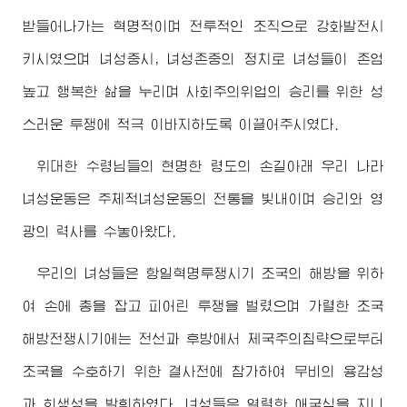
받들어나가는 혁명적이며 전투적인 조직으로 강화발전시
키시였으며 녀성중시, 녀성존중의 정치로 녀성들이 존엄
높고 행복한 삶을 누리며 사회주의위업의 승리를 위한 성
스러운 투쟁에 적극 이바지하도록 이끌어주시였다.
위대한
수령님
들의 현명한 령도의 손길아래 우리 나라
녀성운동은 주체적녀성운동의 전통을 빛내이며 승리와 영
광의 력사를 수놓아왔다.
우리의 녀성들은 항일혁명투쟁시기 조국의 해방을 위하
여 손에 총을 잡고 피어린 투쟁을 벌렸으며 가렬한 조국
해방전쟁시기에는 전선과 후방에서 제국주의침략으로부터
조국을 수호하기 위한 결사전에 참가하여 무비의 용감성
과 희생성을 발휘하였다. 녀성들은 열렬한 애국심을 지니