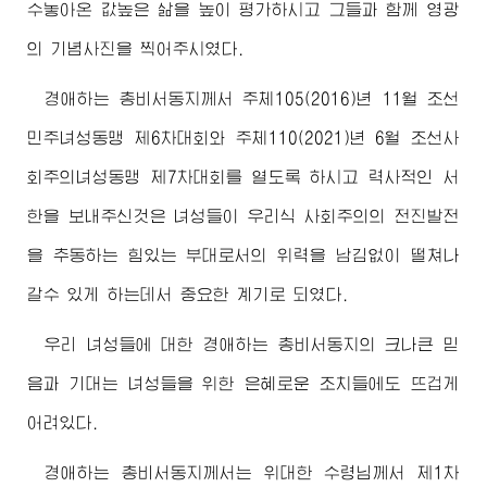
수놓아온 값높은 삶을 높이 평가하시고 그들과 함께 영광
의 기념사진을 찍어주시였다.
경애하는
총비서동지
께서 주체105(2016)년 11월 조선
민주녀성동맹 제6차대회와 주체110(2021)년 6월 조선사
회주의녀성동맹 제7차대회를 열도록 하시고 력사적인 서
한을 보내주신것은 녀성들이 우리식 사회주의의 전진발전
을 추동하는 힘있는 부대로서의 위력을 남김없이 떨쳐나
갈수 있게 하는데서 중요한 계기로 되였다.
우리 녀성들에 대한
경애하는
총비서동지
의 크나큰 믿
음과 기대는 녀성들을 위한 은혜로운 조치들에도 뜨겁게
어려있다.
경애하는
총비서동지
께서는
위대한
수령님께서
제1차