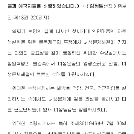
김정일
들과 애국자들을 배출하였습니다.》
(
《
선집》
증보
판 제18권 220페지)
일찌기 혁명의 길에 나서신 첫시기에 인민대중의 자주
성실현을 위한 로동계급의 투쟁에서 녀성문제해결이 가지
는 의의와 중요성을 깊이 통찰하신
위대한
수령님께서
는
항일혁명의 불길속에서 녀성운동의 영광스러운 전통, 녀
성문제해결의 튼튼한 토대를 마련하시였다.
위대한
수령님께서
는 해방후 건당, 건국, 건군위업을 실
현하시는 속에서도 녀성문제에 깊은 관심을 돌리시고 다
른 근로단체들에 앞서 녀성동맹을 창립하시였다.
위대한
수령님께서
는 특히 주체35(1946)년 7월 30일