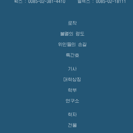
확스 : 0085-02-381-4410 텔렉스 : 0085-02-18111
로작
불멸의 령도
위인들의 손길
특간호
기사
대학상징
학부
연구소
학자
건물