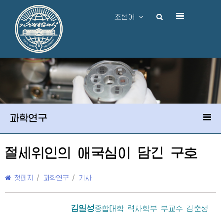
조선어
과학연구
절세위인
의 애국심이 담긴 구호
첫페지
/
과학연구
/
기사
김일성
종합대학
력사학부 부교수 김춘성