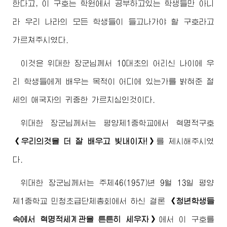
한다고, 이 구호는 학원에서 공부하고있는 학생들만 아니
라 우리 나라의 모든 학생들이 들고나가야 할 구호라고
가르쳐주시였다.
이것은
위대한
장군님께서
10대초의 어리신 나이에 우
리 학생들에게 배우는 목적이 어디에 있는가를 밝혀준 절
세의 애국자의 귀중한 가르치심인것이다.
위대한
장군님께서
는 평양제1중학교에서 혁명적구호
《우리의것을 더 잘 배우고 빛내이자!》
를 제시해주시였
다.
위대한
장군님께서
는 주체46(1957)년 9월 13일 평양
제1중학교 민청초급단체총회에서 하신 결론
《청년학생들
속에서 혁명적세계관을 튼튼히 세우자》
에서 이 구호를