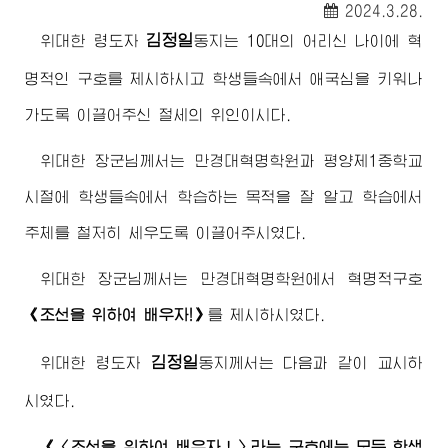
2024.3.28.
김정일
위대한
령도자
동지
는 10대의 어리신 나이에 혁
명적인 구호를 제시하시고 학생들속에서 애국심을 키워나
가도록 이끌어주신 절세의 위인이시다.
위대한
장군님께서
는 만경대혁명학원과 평양제1중학교
시절에 학생들속에서 학습하는 목적을 잘 알고 학습에서
주체를 철저히 세우도록 이끌어주시였다.
위대한
장군님께서
는 만경대혁명학원에서 혁명적구호
《조선을 위하여 배우자!》
를 제시하시였다.
김정일
위대한
령도자
동지께서
는 다음과 같이 교시하
시였다.
《〈조선을 위하여 배우자！〉라는 구호에는 모든 학생