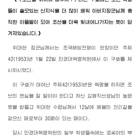
들이 쓸모있는 산지식을 더 많이 배워
아버지장군님
께 충
직한 아들딸이 되여 조선을 더욱 빛내여나가자는 뜻이 담
겨져있습니다.》
위대한
장군님께서
는 조국해방전쟁이 한창이던 주체
42(1953)년 1월 22일 만경대혁명학원에서 이 구호를 제
시하시였다.
이 구호가 태여난 주체42(1953)년은 혁명을 하자면 조
선의 현실을 잘 알아야 한다고 하신 김형직선생님의 높은
뜻을 받들고
위대한
수령님께서
12살에 배움의 천리길을
걸으신 때로부터 30돐이 되는 때이다.
당시 만경대혁명학원의 일부 학생들속에는 로씨야의 뿌