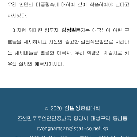
우리 인민의 미풍량속에 대하여 깊이 학습하여야 한다고
하시였다.
김정일
이처럼
위대한
령도자
동지
는 애국심이 어린 구
호들을 제시하시고 자신의 숭고한 실천적모범으로 자라나
는 새세대들을 열렬한 애국자, 우리 혁명의 계승자로 키
우신 절세의 애국자이시다.
김일성
© 2020
종합대학
조선민주주의인민공화국 평양시 대성구역 룡남동
ryongnamsan@star-co.net.kp