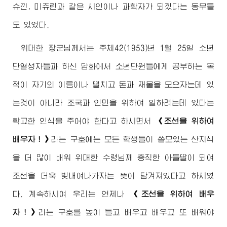
슈낀, 미츄린과 같은 시인이나 과학자가 되겠다는 동무들
도 있었다.
위대한
장군님께서
는 주체42(1953)년 1월 25일 소년
단열성자들과 하신 담화에서 소년단원들에게 공부하는 목
적이 자기의 이름이나 떨치고 돈과 재물을 모으자는데 있
는것이 아니라 조국과 인민을 위하여 일하려는데 있다는
확고한 인식을 주어야 한다고 하시면서
《조선을 위하여
배우자！》
라는 구호에는 모든 학생들이 쓸모있는 산지식
을 더 많이 배워
위대한
수령님
께 충직한 아들딸이 되여
조선을 더욱 빛내여나가자는 뜻이 담겨져있다고 하시였
다. 계속하시여 우리는 언제나
《조선을 위하여 배우
자！》
라는 구호를 높이 들고 배우고 배우고 또 배워야