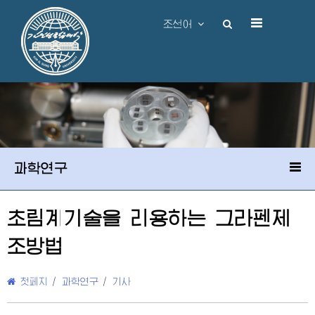
조선어
과학연구
초림계기술을 리용하는 그라펜제
조방법
첫페지
/
과학연구
/
기사