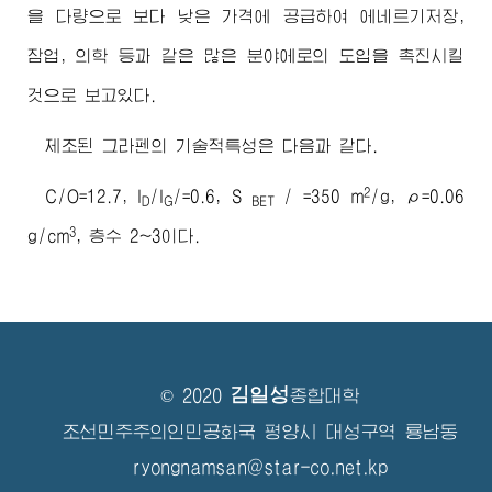
을 다량으로 보다 낮은 가격에 공급하여 에네르기저장,
잠업, 의학 등과 같은 많은 분야에로의 도입을 촉진시킬
것으로 보고있다.
제조된 그라펜의 기술적특성은 다음과 같다.
2
C/O=12.7, I
/I
/=0.6, S
/ =350 m
/g, ρ=0.06
D
G
BET
3
g/cm
, 층수 2~3이다.
김일성
© 2020
종합대학
조선민주주의인민공화국 평양시 대성구역 룡남동
ryongnamsan@star-co.net.kp