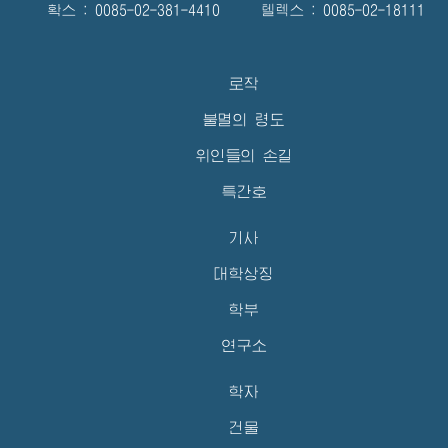
확스 : 0085-02-381-4410 텔렉스 : 0085-02-18111
로작
불멸의 령도
위인들의 손길
특간호
기사
대학상징
학부
연구소
학자
건물