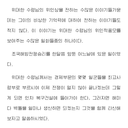
위대한
수령님
의 위인상을 전하는 수많은 이야기들가운
데는 그이의 비상한 기억력에 대하여 전하는 이야기들도
적지 않다. 이 이야기는
위대한
수령님
의 위인적풍모를
보여주는 수많은 일화들중의 하나이다.
조국해방전쟁승리를 한달쯤 앞둔 어느날에 있은 일이였
다.
위대한
수령님께서
는 경제부문의 몇몇 일군들을
최고
사
령부로 부르시여 이제 전쟁이 멀지 않아 끝나겠는데 그렇
게 되면 인차 복구건설에 들어가야 한다, 그러자면 해마
다 벽돌을 얼마나 생산하면 되겠는지 그것을 함께 타산해
보자고 말씀하시였다.