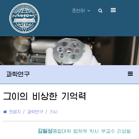
조선어
과학연구
그이의 비상한 기억력
첫페지
/
과학연구
/
기사
김일성
종합대학
법학부 박사 부교수 리성일