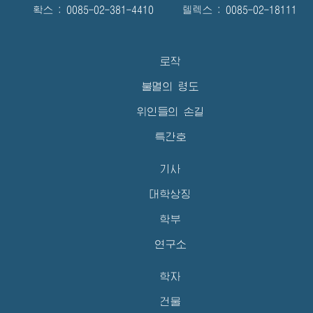
확스 : 0085-02-381-4410 텔렉스 : 0085-02-18111
로작
불멸의 령도
위인들의 손길
특간호
기사
대학상징
학부
연구소
학자
건물