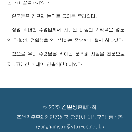
한다고 말씀하시였다.
일군들은 경탄의 눈길로 그이를 우러렀다.
정녕
위대한
수령님께서
지니신 비상한 기억력은 령도
의 과학성, 정확성을 안받침하는 중요한 비결의 하나였다.
참으로 우리
수령님
은 뛰여난 품격과 자질을 천품으로
지니고계신 희세의 천출위인이시였다.
김일성
© 2020
종합대학
조선민주주의인민공화국 평양시 대성구역 룡남동
ryongnamsan@star-co.net.kp