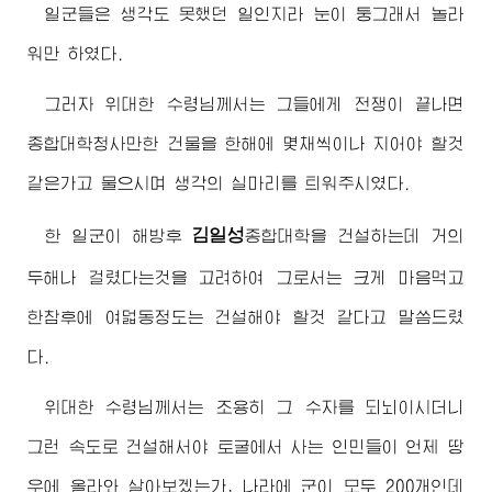
일군들은 생각도 못했던 일인지라 눈이 둥그래서 놀라
워만 하였다.
그러자
위대한
수령님께서
는 그들에게 전쟁이 끝나면
종합대학
청사만한 건물을 한해에 몇채씩이나 지어야 할것
같은가고 물으시며 생각의 실마리를 틔워주시였다.
김일성
한 일군이 해방후
종합대학
을 건설하는데 거의
두해나 걸렸다는것을 고려하여 그로서는 크게 마음먹고
한참후에 여덟동정도는 건설해야 할것 같다고 말씀드렸
다.
위대한
수령님께서
는 조용히 그 수자를 되뇌이시더니
그런 속도로 건설해서야 토굴에서 사는 인민들이 언제 땅
우에 올라와 살아보겠는가, 나라에 군이 모두 200개인데