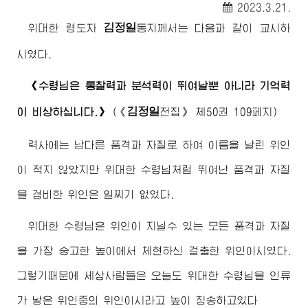
2023.3.21.
김정일
위대한
령도자
동지께서
는 다음과 같이 교시하
시였다.
《
수령님
은 통찰력과 분석력이 뛰여날뿐 아니라 기억력
김정일
이 비상하십니다.》
(
《
전집》
제50권 109페지)
력사에는 남다른 품격과 자질로 하여 이름을 날린 위인
이 적지 않았지만
위대한
수령님
처럼 뛰여난 품격과 자질
을 겸비한 위인은 일찌기 없었다.
위대한
수령님
은 위인이 지닐수 있는 모든 품격과 자질
을 가장 숭고한 높이에서 체현하신 걸출한 위인이시였다.
그렇기때문에 세상사람들은 오늘도
위대한
수령님
을 인류
가 낳은 위인중의 위인이시라고 높이 칭송하고있다