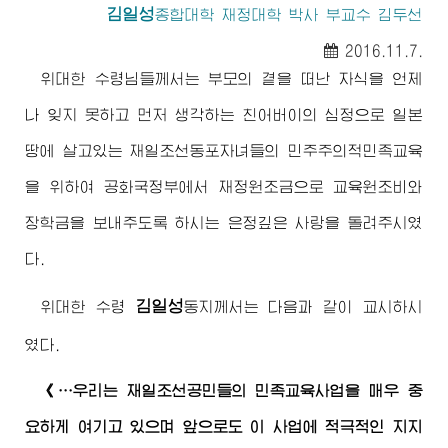
김일성
종합대학 재정대학 박사 부교수 김두선
2016.11.7.
위대한
수령님
들께서는 부모의 곁을 떠난 자식을 언제
나 잊지 못하고 먼저 생각하는 친
어버이
의 심정으로 일본
땅에 살고있는 재일조선동포자녀들의 민주주의적민족교육
을 위하여 공화국정부에서 재정원조금으로 교육원조비와
장학금을 보내주도록 하시는 은정깊은 사랑을 돌려주시였
다.
김일성
위대한
수령
동지
께서는 다음과 같이 교시하시
였다.
《…우리는 재일조선공민들의 민족교육사업을 매우 중
요하게 여기고 있으며 앞으로도 이 사업에 적극적인 지지