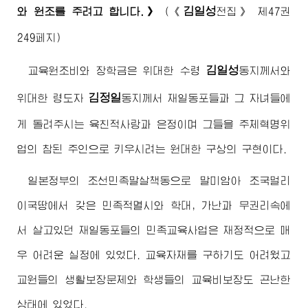
김일성
와 원조를 주려고 합니다.》
(《
전집》 제47권
249페지)
김일성
교육원조비와 장학금은
위대한
수령
동지
께서와
김정일
위대한
령도자
동지
께서 재일동포들과 그 자녀들에
게 돌려주시는 육친적사랑과 은정이며 그들을 주체혁명위
업의 참된 주인으로 키우시려는 원대한 구상의 구현이다.
일본정부의 조선민족말살책동으로 말미암아 조국멀리
이국땅에서 갖은 민족적멸시와 학대, 가난과 무권리속에
서 살고있던 재일동포들의 민족교육사업은 재정적으로 매
우 어려운 실정에 있었다. 교육자재를 구하기도 어려웠고
교원들의 생활보장문제와 학생들의 교육비보장도 곤난한
상태에 있었다.