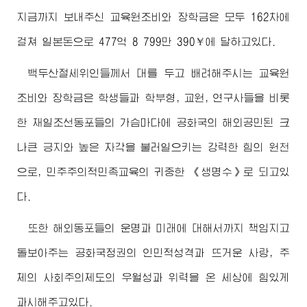
지금까지 보내주신 교육원조비와 장학금은 모두 162차에
걸쳐 일본돈으로 477억 8 799만 390￥에 달하고있다.
백두산절세위인들께서 대를 두고 배려해주시는 교육원
조비와 장학금은 학생들과 학부형, 교원, 연구사들을 비롯
한 재일조선동포들의 가슴마다에 공화국의 해외공민된 크
나큰 긍지와 높은 자각을 불러일으키는 강력한 힘의 원천
으로, 민주주의적민족교육의 귀중한 《생명수》로 되고있
다.
또한 해외동포들의 운명과 미래에 대해서까지 책임지고
돌보아주는 공화국정권의 인민적성격과 뜨거운 사랑, 주
체의 사회주의제도의 우월성과 위력을 온 세상에 힘있게
과시해주고있다.