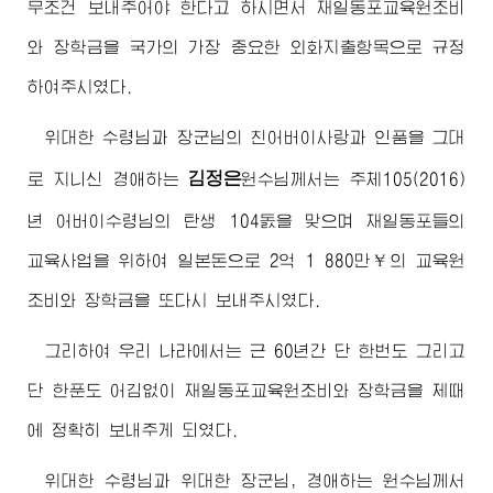
무조건 보내주어야 한다고 하시면서 재일동포교육원조비
와 장학금을 국가의 가장 중요한 외화지출항목으로 규정
하여주시였다.
위대한
수령님
과
장군님
의 친
어버이
사랑과 인품을 그대
김정은
로 지니신
경애하는
원수님
께서는 주체105(2016)
년
어버이수령님
의 탄생 104돐을 맞으며 재일동포들의
교육사업을 위하여 일본돈으로 2억 1 880만￥의 교육원
조비와 장학금을 또다시 보내주시였다.
그리하여 우리 나라에서는 근 60년간 단 한번도 그리고
단 한푼도 어김없이 재일동포교육원조비와 장학금을 제때
에 정확히 보내주게 되였다.
위대한
수령님
과
위대한
장군님
,
경애하는
원수님
께서