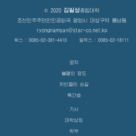
김일성
© 2020
종합대학
조선민주주의인민공화국 평양시 대성구역 룡남동
ryongnamsan@star-co.net.kp
확스 : 0085-02-381-4410 텔렉스 : 0085-02-18111
로작
불멸의 령도
위인들의 손길
특간호
기사
대학상징
학부