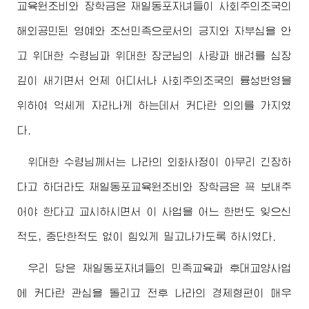
교육원조비와 장학금은 재일동포자녀들이 사회주의조국의
해외공민된 영예와 조선민족으로서의 긍지와 자부심을 안
고
위대한
수령님
과
위대한
장군님
의 사랑과 배려를 심장
깊이 새기면서 언제 어디서나 사회주의조국의 륭성번영을
위하여 억세게 자라나게 하는데서 커다란 의의를 가지였
다.
위대한
수령님
께서는 나라의 외화사정이 아무리 긴장하
다고 하더라도 재일동포교육원조비와 장학금은 꼭 보내주
어야 한다고 교시하시면서 이 사업을 어느 한번도 잊으신
적도, 중단한적도 없이 힘있게 밀고나가도록 하시였다.
우리 당은 재일동포자녀들의 민족교육과 후대교양사업
에 커다란 관심을 돌리고 전후 나라의 경제형편이 매우