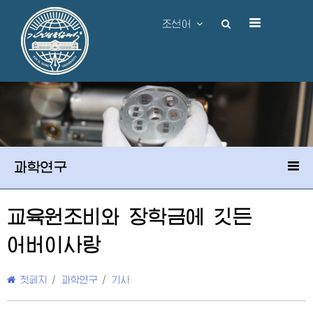
조선어
과학연구
교육원조비와 장학금에 깃든
어버이
사랑
첫페지
/
과학연구
/
기사