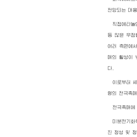
전망되는 대용
직접에타놀연
등 많은 우점
여러 측면에서
매의 활성이 
다.
이로부터 
형의 전극촉매
전극촉매에
미분전기화
진 정성 및 