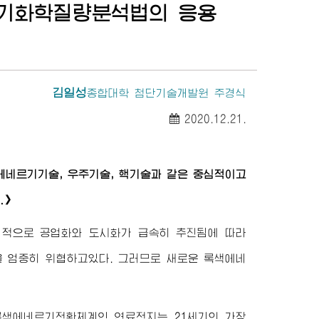
기화학질량분석법의 응용
김일성
종합대학
첨단기술개발원 주경식
2020.12.21.
에네르기기술, 우주기술, 핵기술과 같은 중심적이고
.》
계적으로 공업화와 도시화가 급속히 추진됨에 따라
 엄중히 위협하고있다. 그러므로 새로운 록색에네
색에네르기전환체계인 연료전지는 21세기의 가장