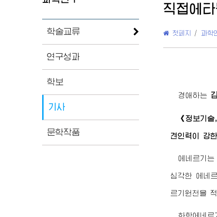
직접에타
학술교류
첫페지
/
과학
연구성과
학보
경애하는
기사
《정보기술,
문학작품
견인력이 강한
에네르기는
심각한 에네르
르기원천을 적
화학에네르