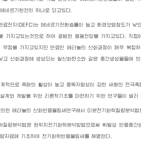
에네르기원천의 하나로 되고있다.
료전지(DEFC)는 에네르기전환효률이 높고 환경오염정도가 낮
을 가지고있는것으로 하여 광범한 응용전망을 가지고있다. 직
 우점을 가지고있지만 연료인 에타놀의 산화과정이 매우 복잡하
낮고 산화과정에 생성되는 일산화탄소와 같은 중간생성물들에 의
세계적으로 촉매의 활성이 높고 중독저항성이 강한 새형의 전극촉
설계와 개발을 위한 리론적기초를 마련하기 위한 연구들이 널리
 의한 에타놀의 산화반응물림새연구에서 미분전기화학질량분석법은
학질량분석법은 원위치전기화학분석방법으로써 휘발성 반응중간생
정량자료에 기초하여 전기화학반응물림새를 해명한다.