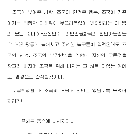
조국이 부어준 사랑, 조국이 안겨준 행복, 조국이 가꾸
어가는 휘황한 미래앞에 부끄러움없이 떳떳하려는 이 땅
의 모든 《나》-조선민주주의인민공화국의 천만아들딸들
은 어떤 광풍이 불어치고 준엄한 불구름이 밀려온대도 조
국의 안녕, 조국의 부강번영을 위함에 자신의 모든것을
깡그리 바치며 조국을 위해 바치는 그 삶을 더없는 영예
로, 영광으로 간직할것이다.
무궁번영할 내 조국과 더불어 천만년 영원토록 울려퍼
지리라!
은혜론 품속에 나서자라나