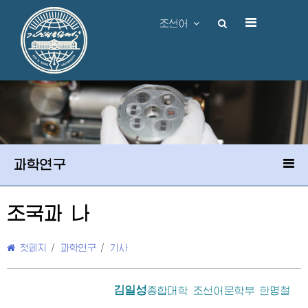
조선어
과학연구
조국과 나
첫페지
/
과학연구
/
기사
김일성
종합대학
조선어문학부 한명철