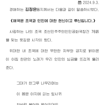
2024.9.3.
김정은
경애하는
동지께서
는 다음과 같이 말씀하시였다.
《애국은 조국과 인민에 대한 헌신이고 투신입니다.》
사랑하는 나의 조국 조선민주주의인민공화국창건 76돐
을 맞는 뜻깊은 시각이 왔다.
위대한
내 조국에 대한 무한한 자부와 긍지로 밝아온
이 아침 한편의 노래가 우리 인민의 심금을 뜨겁게 울려
준다.
그대가 한그루 나무라며는
이 몸은 아지에 피는 잎사귀
찬바람 불어와 떨어진대도