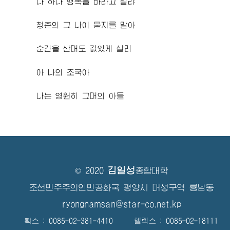
나 하나 행복을 바라고 살랴
청춘의 그 나이 묻지를 말아
순간을 산대도 값있게 살리
아 나의 조국아
나는 영원히 그대의 아들
김일성
© 2020
종합대학
조선민주주의인민공화국 평양시 대성구역 룡남동
ryongnamsan@star-co.net.kp
확스 : 0085-02-381-4410 텔렉스 : 0085-02-18111