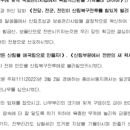
요구에 맞게 국토관리사업에서 혁명적전환을 가져올데 대하여》
와
들과 하신 담화
《전당, 전군, 전민이 산림복구전투를 힘있게 벌려
과 말씀들에서 산림조성과 보호관리사업을 결정적으로 혁신하여 
 황금산, 보물산으로 전변시키자는것은 우리 당의 확고한 결심
과의 전쟁으로 선포하시였다.
모든 산림을 애국림으로 만들자!》
,
《산림부문에서 전변의 새 력
라 전체 인민을 산림복구전투에로 불러일으키시였다.
 주체111(2022)년 3월 2일
경애하는
총비서동지
께서는 일군
전나무를 심으시였다.
의 앞채를 잡으시고, 나무뿌리의 크기에 맞게 구뎅이도 파야 한
 땅속에 더 잘 닿도록 하기 위하여 육중한 무게에 눌리워 파
가지, 잔뿌리라도 상할세라 뜨거운 지성을 기울이시며 한줄기