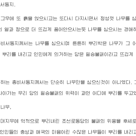
비서동지
.
 그우에 또 흙을 얹으시고는 또다시 다지시면서 정성껏 나무를
의 열과 정으로 더 뜨겁게 품어안으시는듯 나무를 심으시는
경애
총비서동지
께서는 나무를 심으시며 튼튼히 뿌리박은 나무가 그 
 뿌리를 내리고 인민에게 의거하는 당은 필승불패이라고 뜨겁게
애하는
총비서동지
께서는 단순히 나무만을 심으신것이 아니였다. 
나아가는 우리 당의 필승불패의 위력이 과연 어디에 뿌리를 두고
나무,
 대지우에 억척으로 뿌리내린 조선로동당의 불패의 위용을 후세토
 인민들의 충성과 애국의 마음어린 수많은 나무들이 뿌리를 내리