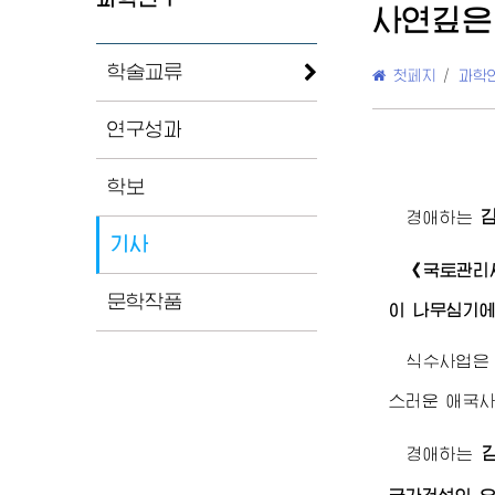
사연깊은
학술교류
첫페지
/
과학
연구성과
학보
경애하는
기사
《국토관리사
문학작품
이 나무심기에
식수사업은 
스러운 애국사
경애하는