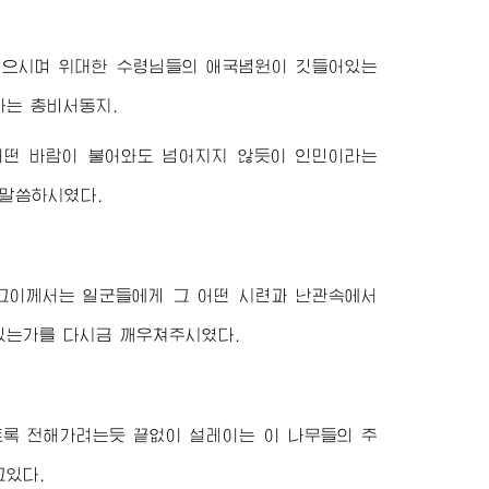
 심으시며
위대한
수령님
들의 애국념원이 깃들어있는
하는
총비서동지
.
어떤 바람이 불어와도 넘어지지 않듯이 인민이라는
 말씀하시였다.
그이께서는 일군들에게 그 어떤 시련과 난관속에서
있는가를 다시금 깨우쳐주시였다.
록 전해가려는듯 끝없이 설레이는 이 나무들의 주
고있다.