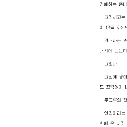
경애하는
총
그러시고는
이 땅을 자신
경애하는
대지에 든든히
그렇다.
그날에
경
도 끄떡없이 
두그루의 전
인민이라는
변에 온 나라