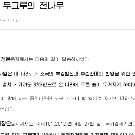
 두그루의 전나무
연구
/
기사
김정은
동지
께서는 다음과 같이 말씀하시였다.
업은 내 나라, 내 조국의 부강발전과 후손만대의 번영을 위한 만
 떨쳐나 가까운 몇해안으로 온 나라에 푸른 숲이 우거지게 하여
이 땅에 사는 공민이라면 누구나 해야 할 일이며 자기의 땀과 
업이다.
김정은
동지
께서는 주체101(2012)년 4월 27일 당, 국가경제