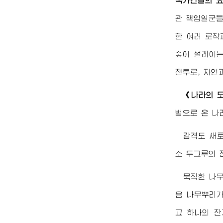
국가건설의 
관 책임일군
한 여러 로작
숲이 설레이는
전투로, 자연
《나라의 
범으로 온 나
감격도 새로운
소 두그루의 
묵직한 나무
음 나무뿌리가
고 하나의 잔