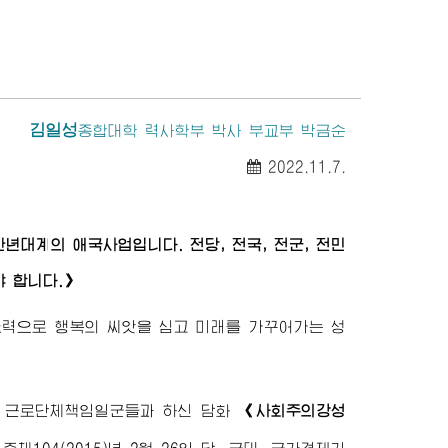
김일성
종합대학
력사학부 박사 부교부 박금순
2022.11.7.
년대계의 애국사업입니다. 전당, 전국, 전군, 전민
야 합니다.》
노력으로 행복의 씨앗을 심고 미래를 가꾸어가는 성
기관, 근로단체책임일군들과 하신 담화
《사회주의강성