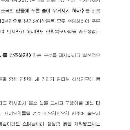
 주체104(2015)년 2월 26일 당, 군대, 국가경제기
 조국의 산들에 푸른 숲이 우거지게 하자》
를 비롯
10년안으로 벌거숭이산들을 모두 수림화하여 푸른
이며 의지라고 하시면서 산림복구사업을 총포성없는
사를 창조하자!》
라는 구호를 제시하시고 실천적모
들과 함께 인민의 새 거리가 일떠설 화성지구에 몸
다고 하시면서 몸소 삽을 드시고 구뎅이를 파신 다
묻힌 새끼오리들을 손수 한오리한오리 힘주어 뽑으시
 바람이라도 스며들세라 정성껏 흙을 채워넣으시는