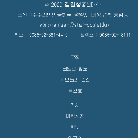
김일성
© 2020
종합대학
조선민주주의인민공화국 평양시 대성구역 룡남동
ryongnamsan@star-co.net.kp
확스 : 0085-02-381-4410 텔렉스 : 0085-02-18111
로작
불멸의 령도
위인들의 손길
특간호
기사
대학상징
학부