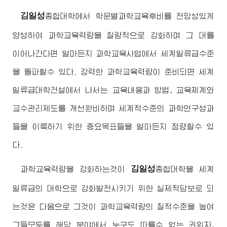
김일성
종합대학
에서 학문별과학교육후비를 전망성있게
양성하여 과학교육력량을 질량적으로 강화하며 그 대를
이어나간다면 얼마든지 과학교육사업에서 세계일류급수준
을 돌파할수 있다. 강력한 과학교육력량이 준비되면 세계
일류급대학건설에서 나서는 교육내용과 방법, 교육체계와
교수관리제도를 개선완비하며 세계적수준의 과학연구성과
들을 이룩하기 위한 중요목표들을 얼마든지 점령할수 있
다.
김일성
과학교육력량을 강화하는것이
종합대학
을 세계
일류급의 대학으로 강화발전시키기 위한 실제적담보로 되
는것은 다음으로 그것이 과학교육력량의 질적수준을 높여
그들모두를 해당 분야에서 누구도 따를수 없는 권위자,