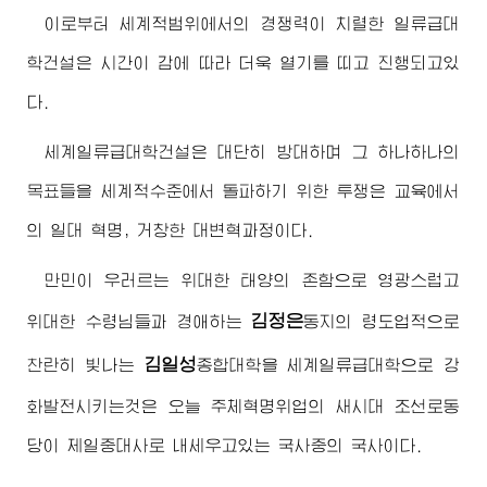
이로부터 세계적범위에서의 경쟁력이 치렬한 일류급대
학건설은 시간이 감에 따라 더욱 열기를 띠고 진행되고있
다.
세계일류급대학건설은 대단히 방대하며 그 하나하나의
목표들을 세계적수준에서 돌파하기 위한 투쟁은 교육에서
의 일대 혁명, 거창한 대변혁과정이다.
만민이 우러르는 위대한 태양의 존함으로 영광스럽고
김정은
위대한
수령님
들과
경애하는
동지
의 령도업적으로
김일성
찬란히 빛나는
종합대학
을 세계일류급대학으로 강
화발전시키는것은 오늘 주체혁명위업의 새시대 조선로동
당이 제일중대사로 내세우고있는 국사중의 국사이다.