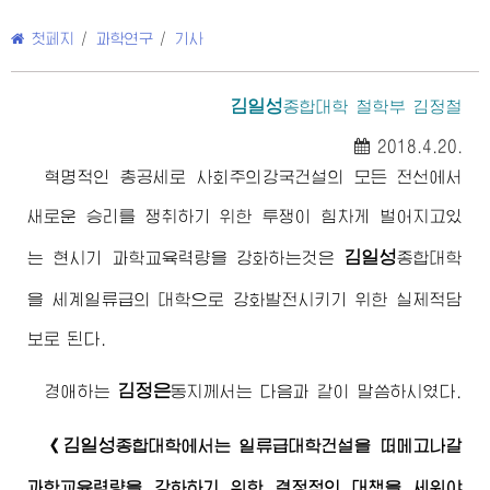
첫페지
/
과학연구
/
기사
김일성
종합대학
철학부 김정철
2018.4.20.
혁명적인 총공세로 사회주의강국건설의 모든 전선에서
새로운 승리를 쟁취하기 위한 투쟁이 힘차게 벌어지고있
김일성
는 현시기 과학교육력량을 강화하는것은
종합대학
을 세계일류급의 대학으로 강화발전시키기 위한 실제적담
보로 된다.
김정은
경애하는
동지
께서는 다음과 같이 말씀하시였다.
김일성
《
종합대학
에서는 일류급대학건설을 떠메고나갈
과학교육력량을 강화하기 위한 결정적인 대책을 세워야