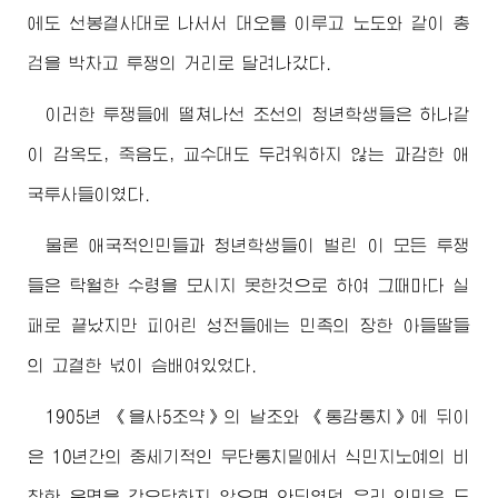
에도 선봉결사대로 나서서 대오를 이루고 노도와 같이 총
검을 박차고 투쟁의 거리로 달려나갔다.
이러한 투쟁들에 떨쳐나선 조선의 청년학생들은 하나같
이 감옥도, 죽음도, 교수대도 두려워하지 않는 과감한 애
국투사들이였다.
물론 애국적인민들과 청년학생들이 벌린 이 모든 투쟁
들은 탁월한 수령을 모시지 못한것으로 하여 그때마다 실
패로 끝났지만 피어린 성전들에는 민족의 장한 아들딸들
의 고결한 넋이 슴배여있었다.
1905년 《을사5조약》의 날조와 《통감통치》에 뒤이
은 10년간의 중세기적인 무단통치밑에서 식민지노예의 비
참한 운명을 강요당하지 않으면 안되였던 우리 인민은 드