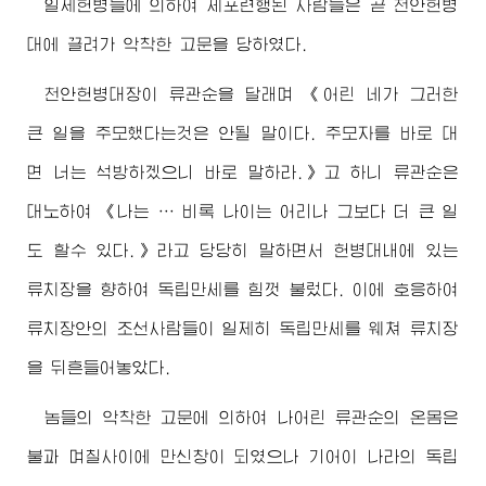
일제헌병들에 의하여 체포련행된 사람들은 곧 천안헌병
대에 끌려가 악착한 고문을 당하였다.
천안헌병대장이 류관순을 달래며 《어린 네가 그러한
큰 일을 주모했다는것은 안될 말이다. 주모자를 바로 대
면 너는 석방하겠으니 바로 말하라.》고 하니 류관순은
대노하여 《나는 … 비록 나이는 어리나 그보다 더 큰 일
도 할수 있다.》라고 당당히 말하면서 헌병대내에 있는
류치장을 향하여 독립만세를 힘껏 불렀다. 이에 호응하여
류치장안의 조선사람들이 일제히 독립만세를 웨쳐 류치장
을 뒤흔들어놓았다.
놈들의 악착한 고문에 의하여 나어린 류관순의 온몸은
불과 며칠사이에 만신창이 되였으나 기어이 나라의 독립