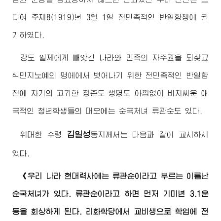
디여 주체8(1919)년 3월 1일 전민족적인 반일항쟁에 귈
기하였다.
강도 일제에게 빼앗긴 나라와 민족의 자주권을 되찾고
식민지노예의 멍에에서 벗어나기 위한 전민족적인 반일항
전에 자기의 고귀한 청춘도 생명도 아낌없이 바쳐싸운 애
국적인 청년학생들의 대오에는 순국처녀 류관순도 있다.
김일성
위대한
수령
동지
께서는 다음과 같이 교시하시
였다.
《우리 나라 현대력사에는 류관순이라고 부르는 이름난
순국처녀가 있다. 류관순이라고 하면 먼저 기미년 3.1운
동을 회상하게 된다. 리화학당에서 교비생으로 학업에 전