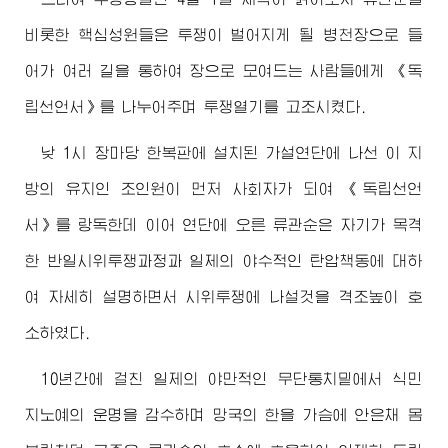
비롯한 핵심성원들은 투쟁이 벌어지게 될 병천장으로 들
어가 여러 길을 통하여 장으로 모여드는 사람들에게 《독
립선언서》를 나누어주며 투쟁열기를 고조시켰다.
낮 1시 장마당 한복판에 설치된 가설연단에 나선 이 지
방의 유지인 조인원이 먼저 사회자가 되여 《독립선언
서》를 랑독한데 이어 연단에 오른 류관순은 자기가 목격
한 반일시위투쟁과정과 일제의 야수적인 탄압책동에 대하
여 자세히 설명하면서 시위투쟁에 나설것을 격조높이 호
소하였다.
10년간에 걸친 일제의 야만적인 무단통치밑에서 식민
지노예의 운명을 감수하며 망국의 한을 가슴에 안은채 몸