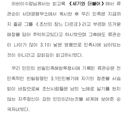
어버이수령님
께서는 회고록
《세기와 더불어》
에서 류
관순이 서대문형무소에서 옥사한 후 우리 민족은 지금까
지 줄곧 그를 《조선의 쟝느 다르크》라고 부르며 뜨거운
애정을 담아 추억하고있다고 하시였으며 그후에도 류관순
이 나이가 많아 3.1이 낳은 영웅으로 민족사에 남아있는
것이 아니라고 감회깊이 회고하시였다.
우리 인민의 반일민족해방투쟁사에 기록된 류관순은 전
민족적인 반일항쟁인 3.1인민봉기에 자기의 청춘을 서슴
없이 바침으로써 조선사람들은 남의 노예로 살기를 원치
않는 자주정신이 강한 인민이라는것을 세계에 보여준 순
국처녀였다.