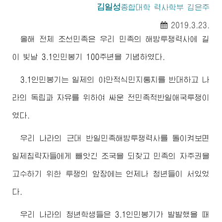
김일성
종합대학
력사학부 김은주
2019.3.23.
올해 전체 조선민족은 우리 민족의 해방투쟁력사에 길
이 빛날 3.1인민봉기 100주년을 기념하였다.
3.1인민봉기는 일제의 야만적식민지통치를 반대하고 나
라의 독립과 자유를 위하여 싸운 전민족적반일애국투쟁이
였다.
우리 나라의 근대 반일민족해방투쟁력사를 돌이켜보면
일제침략자들에게 빼앗긴 조국을 되찾고 민족의 자주권을
고수하기 위한 투쟁의 앞장에는 언제나 청년들이 서있었
다.
우리 나라의 청년학생들은 3.1인민봉기가 발발했을 때