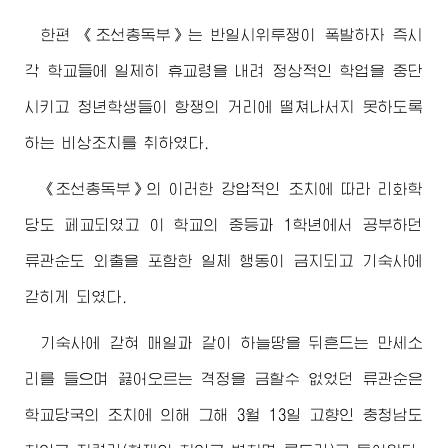
한편 《조선총독부》는 반일시위투쟁이 폭발하자 즉시
각 학교들에 일제히 휴교령을 내려 정상적인 학업을 중단
시키고 청년학생들이 항쟁의 거리에 떨쳐나서지 못하도록
하는 비상조치를 취하였다.
《조선총독부》의 이러한 강압적인 조치에 따라 리화학
당도 페교되였고 이 학교의 중등과 1학년에서 공부하던
류관순도 외출을 포함한 일체 행동이 금지되고 기숙사에
갇히게 되였다.
기숙사에 갇혀 매일과 같이 하늘땅을 뒤흔드는 만세소
리를 들으며 끓어오르는 격정을 금할수 없었던 류관순은
학교당국의 조치에 의해 그해 3월 13일 고향인 충청남도