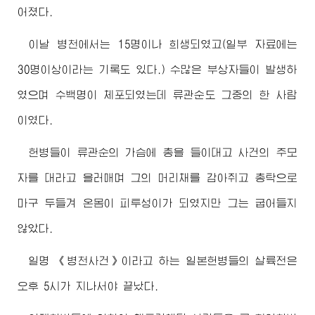
어졌다.
이날 병천에서는 15명이나 희생되였고(일부 자료에는
30명이상이라는 기록도 있다.) 수많은 부상자들이 발생하
였으며 수백명이 체포되였는데 류관순도 그중의 한 사람
이였다.
헌병들이 류관순의 가슴에 총을 들이대고 사건의 주모
자를 대라고 을러매며 그의 머리채를 감아쥐고 총탁으로
마구 두들겨 온몸이 피투성이가 되였지만 그는 굽어들지
않았다.
일명 《병천사건》이라고 하는 일본헌병들의 살륙전은
오후 5시가 지나서야 끝났다.