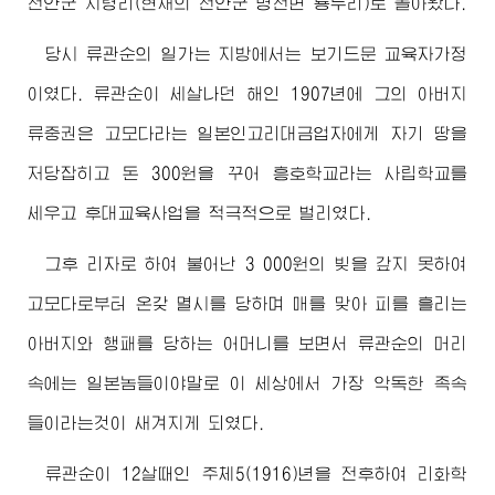
천안군 지령리(현재의 천안군 병천면 룡두리)로 돌아왔다.
당시 류관순의 일가는 지방에서는 보기드문 교육자가정
이였다. 류관순이 세살나던 해인 1907년에 그의
아버지
류중권은 고모다라는 일본인고리대금업자에게 자기 땅을
저당잡히고 돈 300원을 꾸어 흥호학교라는 사립학교를
세우고 후대교육사업을 적극적으로 벌리였다.
그후 리자로 하여 불어난 3 000원의 빚을 갚지 못하여
고모다로부터 온갖 멸시를 당하며 매를 맞아 피를 흘리는
아버지
와 행패를 당하는 어머니를 보면서 류관순의 머리
속에는 일본놈들이야말로 이 세상에서 가장 악독한 족속
들이라는것이 새겨지게 되였다.
류관순이 12살때인 주체5(1916)년을 전후하여 리화학