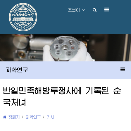
조선어
과학연구
반일민족해방투쟁사에 기록된 순
국처녀
첫페지
/
과학연구
/
기사