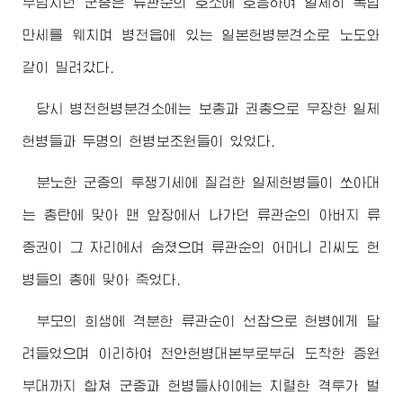
부림치던 군중은 류관순의 호소에 호응하여 일제히 독립
만세를 웨치며 병천읍에 있는 일본헌병분견소로 노도와
같이 밀려갔다.
당시 병천헌병분견소에는 보총과 권총으로 무장한 일제
헌병들과 두명의 헌병보조원들이 있었다.
분노한 군중의 투쟁기세에 질겁한 일제헌병들이 쏘아대
는 총탄에 맞아 맨 앞장에서 나가던 류관순의
아버지
류
중권이 그 자리에서 숨졌으며 류관순의 어머니 리씨도 헌
병들의 총에 맞아 죽었다.
부모의 희생에 격분한 류관순이 선참으로 헌병에게 달
려들었으며 이리하여 천안헌병대본부로부터 도착한 증원
부대까지 합쳐 군중과 헌병들사이에는 치렬한 격투가 벌