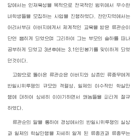
당에서는 인재육성을 목적으로 전국적인 범위에서 우수한
녀학생들을 모집하는 사업을 진행하였다. 천안지역에서는
어려서부터
아버지
에게서 체계적인 교육을 받은 류관순이
단연 뽑히게 되였으며 그리하여 그는 부모의 슬하를 떠나
공부하게 되였고 3년후에는 3.1인민봉기를 맞이하게 되였
던것이다.
고향으로 돌아온 류관순은
아버지
와 삼촌인 류중무에게
반일시위투쟁의 규모와 격렬성, 일제의 야수적인 학살만
행에 대하여 상세히 이야기하면서 왜놈들을 피타게 절규
하였다.
류관순의 말을 통하여 경성에서의 반일시위투쟁의 실상
과 일제의 학살만행을 자세히 알게 된 류중권과 류중무는