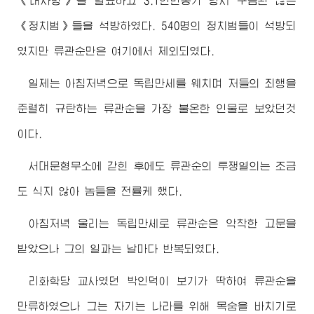
《대사령》을 발표하고 3.1인민봉기 당시 구금된 많은
《정치범》들을 석방하였다. 540명의 정치범들이 석방되
였지만 류관순만은 여기에서 제외되였다.
일제는 아침저녁으로 독립만세를 웨치며 저들의 죄행을
준렬히 규탄하는 류관순을 가장 불온한 인물로 보았던것
이다.
서대문형무소에 갇힌 후에도 류관순의 투쟁열의는 조금
도 식지 않아 놈들을 전률케 했다.
아침저녁 울리는 독립만세로 류관순은 악착한 고문을
받았으나 그의 일과는 날마다 반복되였다.
리화학당 교사였던 박인덕이 보기가 딱하여 류관순을
만류하였으나 그는 자기는 나라를 위해 목숨을 바치기로