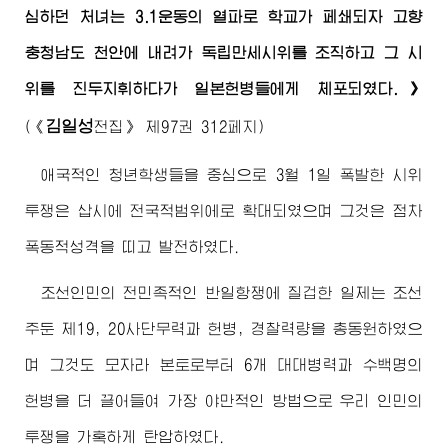
심하던 처녀는 3.1운동의 열파로 학교가 페쇄되자 고향
충청남도 천안에 내려가 독립만세시위를 조직하고 그 시
위를 진두지휘하다가 일본헌병들에게 체포되였다.》
김일성
(
《
전집》
제97권 312페지)
애국적인 청년학생들을 중심으로 3월 1일 폭발한 시위
투쟁은 삽시에 전국적범위에로 확대되였으며 그것은 점차
폭동적성격을 띠고 발전하였다.
조선인민의 전민족적인 반일항쟁에 질겁한 일제는 조선
주둔 제19, 20사단무력과 헌병, 경찰력량을 총동원하였으
며 그것도 모자라 본토로부터 6개 대대병력과 수백명의
헌병을 더 끌어들여 가장 야만적인 방법으로 우리 인민의
투쟁을 가혹하게 탄압하였다.