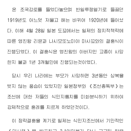
온 조국강토를 들었다놓으며 반일투쟁열기로 들끓던
1919년도 어느덧 저물고 해는 바뀌여 1920년에 들어섰
다. 이해 4월 28일 일본 도꾜에서는 일제의 정치적책략에
따른 영친왕 리은과 나시모또노미야 마사꼬와의 결혼식이
진행되였다. 이 결혼식은 영친왕의
아버지
인 고종이 사망
한지 불과 1년 3개월만에 진행되는것이였다.
당시 우리 나라에는 부모가 사망하면 3년동안 상복을
벗지 않는 풍습이 있었지만 일본정부와 《조선총독부》는
조선에 대한 저들의 식민지통치를 미화분식하기 위하여
강제적으로 혼례를 치르게 하였던것이다.
이 정략결혼을 계기로 일제는 식민지조선에서 기만적인