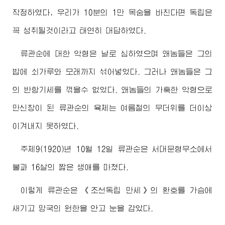
작정하였다, 우리가 10분의 1만 목숨을 바친다면 독립은
꼭 성취될것이라고 태연히 대답하였다.
류관순에 대한 악형은 날로 심하였으며 왜놈들은 그의
밥에 쇠가루와 모래까지 섞어넣었다. 그러나 왜놈들은 그
의 반항기세를 꺾을수 없었다. 왜놈들의 가혹한 악형으로
만신창이 된 류관순의 육체는 여름철의 무더위를 더이상
이겨내지 못하였다.
주체9(1920)년 10월 12일 류관순은 서대문형무소에서
불과 16살의 짧은 생애를 마쳤다.
이렇게 류관순은 《조선독립 만세》의 환호를 가슴에
새기고 망국의 원한을 안고 눈을 감았다.