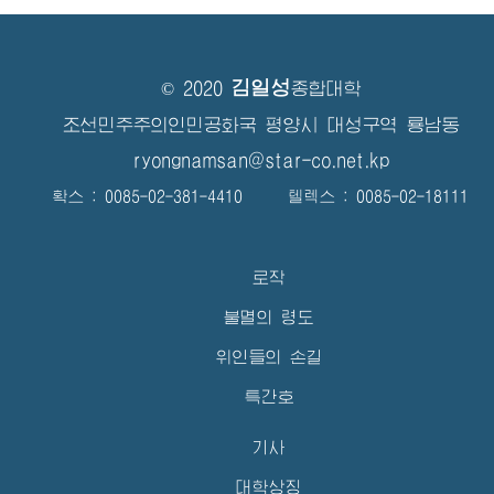
김일성
© 2020
종합대학
조선민주주의인민공화국 평양시 대성구역 룡남동
ryongnamsan@star-co.net.kp
확스 : 0085-02-381-4410 텔렉스 : 0085-02-18111
로작
불멸의 령도
위인들의 손길
특간호
기사
대학상징