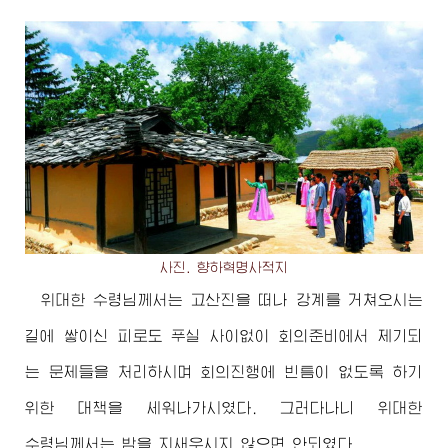
사진. 향하혁명사적지
위대한
수령님께서
는 고산진을 떠나 강계를 거쳐오시는
길에 쌓이신 피로도 푸실 사이없이 회의준비에서 제기되
는 문제들을 처리하시며 회의진행에 빈틈이 없도록 하기
위한 대책을 세워나가시였다. 그러다나니
위대한
수령님께서
는 밤을 지새우시지 않으면 안되였다.