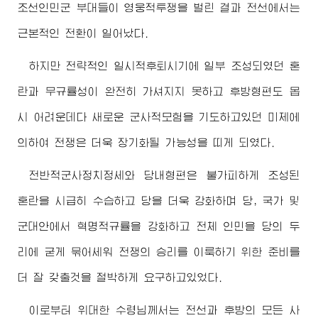
조선인민군 부대들이 영웅적투쟁을 벌린 결과 전선에서는
근본적인 전환이 일어났다.
하지만 전략적인 일시적후퇴시기에 일부 조성되였던 혼
란과 무규률성이 완전히 가셔지지 못하고 후방형편도 몹
시 어려운데다 새로운 군사적모험을 기도하고있던 미제에
의하여 전쟁은 더욱 장기화될 가능성을 띠게 되였다.
전반적군사정치정세와 당내형편은 불가피하게 조성된
혼란을 시급히 수습하고 당을 더욱 강화하며 당, 국가 및
군대안에서 혁명적규률을 강화하고 전체 인민을 당의 두
리에 굳게 묶어세워 전쟁의 승리를 이룩하기 위한 준비를
더 잘 갖출것을 절박하게 요구하고있었다.
이로부터
위대한
수령님께서
는 전선과 후방의 모든 사