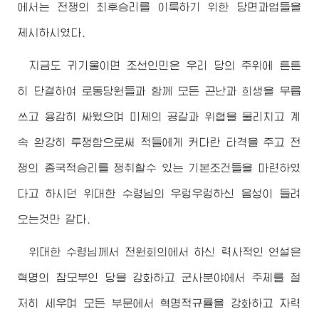
에서는 전쟁의 최후승리를 이룩하기 위한 당면과업들을
제시하시였다.
지금도 귀기울이면 조선인민은 우리 당의 주위에 튼튼
히 단결하여 로동당원들과 함께 모든 곤난과 희생을 무릅
쓰고 용감히 싸웠으며 미제의 공갈과 위협을 물리치고 계
속 완강히 투쟁함으로써 적들에게 커다란 타격을 주고 전
쟁의 종국적승리를 쟁취할수 있는 기본조건들을 마련하였
다고 하시던
위대한
수령님
의 우렁우렁하신 음성이 들려
오는것만 같다.
위대한
수령님께서
전원회의에서 하신 력사적인 연설은
혁명의 참모부인 당을 강화하고 군사분야에서 주체를 철
저히 세우며 모든 부문에서 혁명적규률을 강화하고 자력