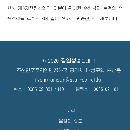
원회 제3차전원회의와 더불어
위대한
수령님
의 불멸의 전
승업적을 후손만대에 길이 전하는 귀중한 만년재보이다.
김일성
© 2020
종합대학
조선민주주의인민공화국 평양시 대성구역 룡남동
ryongnamsan@star-co.net.kp
확스 : 0085-02-381-4410 텔렉스 : 0085-02-18111
로작
불멸의 령도