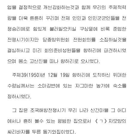
업을 결정적으로 개선강화하는것과 함께 우리의 주체적력
량을 더욱 튼튼히 꾸리며 전체 인민과 인민군군인들을 전
쟁승리에로 힘있게 불러일으키실 구상밑에 비록 준엄한
전쟁시기이지만 당중앙위원회 전원회의를 소집하실것을
결심하시고 미리 회의준비성원들을 향하리에 파견하시였
으며 몸소 고산진을 떠나 향하리로 오시였다.
주체39(1950)년 12월 19일 향하리에 도착하신
위대한
수령님께서
는 소마강변에 있는 자그마한 농가에 숙소를
정하시였다.
그 집은 조국해방전쟁시기 우리 나라 산간마을 그 어디
에서나 흔히 볼수 있는 평범한 집으로서 《ㄱ》자모양의
싸리바자를 두른 동기와집이였다.