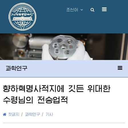
조선어
과학연구
향하혁명사적지에 깃든
위대한
수령님
의 전승업적
첫페지
/
과학연구
/
기사