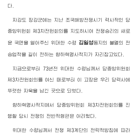
다.
자강도 장강군에는 지난 조국해방전쟁시기 력사적인 당
중앙위원회 제3차전원회의를 지도하시여 전쟁승리의 새로
김일성
운 국면을 열어주신
위대한
수령
동지
의 불멸의 전
승업적을 길이 전하는 향하혁명사적지가 자리잡고있다.
지금으로부터 73년전
위대한
수령님께서
당중앙위원회
제3차전원회의를 여신 때로부터 이 고장은 우리 당력사에
뚜렷한 자욱을 남긴 곳으로 되였다.
향하혁명사적지에서 당중앙위원회 제3차전원회의를 진
행할 당시 전쟁의 전반적형편은 어려웠다.
위대한
수령님께서
전쟁 제3계단의 전략적방침에 따라