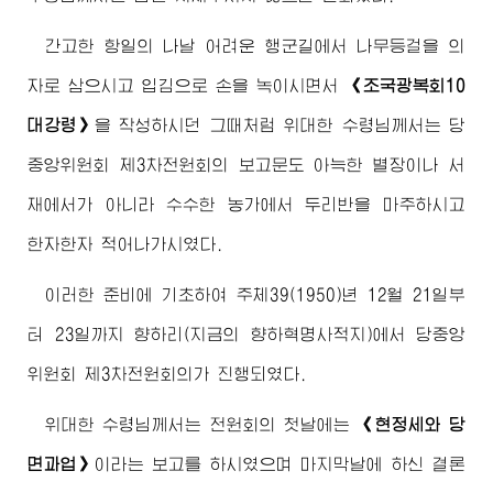
간고한 항일의 나날 어려운 행군길에서 나무등걸을 의
자로 삼으시고 입김으로 손을 녹이시면서
《조국광복회10
대강령》
을 작성하시던 그때처럼
위대한
수령님께서
는 당
중앙위원회 제3차전원회의 보고문도 아늑한 별장이나 서
재에서가 아니라 수수한 농가에서 두리반을 마주하시고
한자한자 적어나가시였다.
이러한 준비에 기초하여 주체39(1950)년 12월 21일부
터 23일까지 향하리(지금의 향하혁명사적지)에서 당중앙
위원회 제3차전원회의가 진행되였다.
위대한
수령님께서
는 전원회의 첫날에는
《현정세와 당
면과업》
이라는 보고를 하시였으며 마지막날에 하신 결론