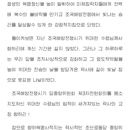
갱생의 혁명정신을 높이 발휘하여 미제침략자들에게 천백
배 복수의 불벼락을 안기고 조국해방전쟁에서 빛나는 승
리를 달성할수 있게 한 강령적지침으로 되였다.
돌이켜보면 지난 조국해방전쟁시기
위대한
수령님께서
향하리에 계신 기간은 길지 않았다. 그러나 그 하루하루
는 우리 당을 조직사상적으로 강화하고 그 령도적역할을
높여
위대한
전승의 날을 앞당겨온 력사에 길이 빛날 참
으로 뜻깊은 나날이였다.
조국해방전쟁시기 당중앙위원회 제3차전원회의를 몸소
지도하신
위대한
수령님
의 업적이 새겨져있는 력사의 고
장 향하리！
참으로 향하혁명사적지는 력사적인 조선로동당 중앙위