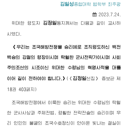
김일성
종합대학
법학부 최주광
2023.7.24.
김정일
위대한
령도자
동지께서
는 다음과 같이 교시하
시였다.
《우리는 조국해방전쟁을 승리에로 조직령도하신 백전
백승의 강철의
령장
이시며 탁월한 군사전략가이시며 사회
주의조선의 시조이신
위대한
수령님
의 혁명사적을 대를
김정일
이어 길이 전하여야 합니다.》
(
《
선집》
증보판 제
18권 403페지)
조국해방전쟁에서 이룩한 승리는
위대한
수령님
의 탁월
한 군사사상과 주체전법, 령활한 전략전술의 승리이며 우
리 인민의 불굴의 조국수호정신이 안아온 빛나는 결실이