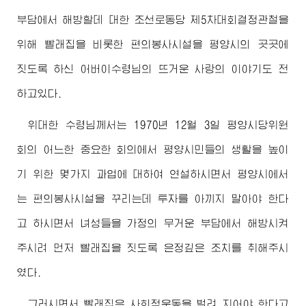
부담에서 해방할데 대한 조선로동당 제5차대회결정관철을
위해 빨래집을 비롯한 편의봉사시설을 평양시의 곳곳에
짓도록 하신
어버이수령님
의 뜨거운 사랑의 이야기도 전
하고있다.
위대한
수령님께서
는 1970년 12월 3일 평양시당위원
회의 어느한 중요한 회의에서 평양시민들의 생활을 높이
기 위한 몇가지 과업에 대하여 연설하시면서 평양시에서
는 편의봉사시설을 꾸리는데 투자를 아끼지 말아야 한다
고 하시면서 녀성들을 가정의 무거운 부담에서 해방시켜
주시려 먼저 빨래집을 짓도록 은정깊은 조치를 취해주시
였다.
그러시면서 빨래집은 사회적운동을 벌려 지어야 한다고