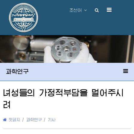
조선어
과학연구
녀성들의 가정적부담을 덜어주시
려
첫페지
/
과학연구
/
기사