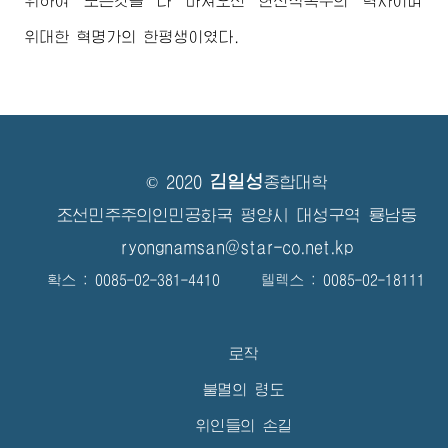
위하여 모든것을 다 바쳐오신 헌신적복무의 력사이며
위대한
혁명가의 한평생이였다.
김일성
© 2020
종합대학
조선민주주의인민공화국 평양시 대성구역 룡남동
ryongnamsan@star-co.net.kp
확스 : 0085-02-381-4410 텔렉스 : 0085-02-18111
로작
불멸의 령도
위인들의 손길