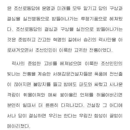
은 조선로동당에 운명과 미래를 모두 맡기고 당의 구상과
결심을 실천행동으로 받들어나가는 투쟁기풍으로 헤쳐왔
다. 조선로동당의 결심과 구상을 실천으로 받들어나가는
것은 준엄하고 간고한 혁명의 길에서 승리의 력사만을 아
로새겨오면서 조선인민이 이룩한 고귀한 전통이였다.
력사의 준엄한 고비를 헤쳐넘으며 이룩한 조선인민의
빛나는 전통을 계승한 서해갑문건설자들은 폭풍에 전선줄
이 끊어지면 불망치를 들고 밤에도 파도와 싸웠고 사나운
격랑이 휘몰아쳐와 애써 쌓아올린 언제를 허물어버리면
분연히 일떠서 더 튼튼히 다져나갔다. 건설장 그 어디에
서나 당이 결심하면 우리는 한다는 우렁찬 함성이 끝없이
메아리쳤다.