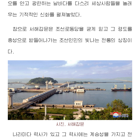
오를 안고 광란하는 날바다를 다스려 세상사람들을 놀래
우는 기적적인 신화를 펼쳐놓았다.
참으로 서해갑문은 조선로동당을 굳게 믿고 그 령도를
충성으로 받들어나가는 조선인민의 빛나는 전통의 상징이
다.
사진. 서해갑문
나라마다 력사가 있고 그 력사에는 계승성을 가지고 전