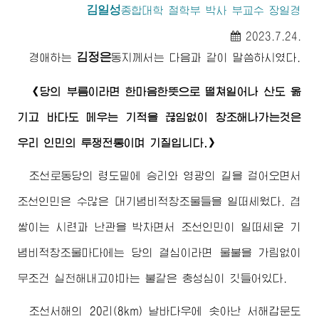
김일성
종합대학
철학부 박사 부교수 장일경
2023.7.24.
김정은
경애하는
동지께서
는 다음과 같이 말씀하시였다.
《당의 부름이라면 한마음한뜻으로 떨쳐일어나 산도 옮
기고 바다도 메우는 기적을 끊임없이 창조해나가는것은
우리 인민의 투쟁전통이며 기질입니다.》
조선로동당의 령도밑에 승리와 영광의 길을 걸어오면서
조선인민은 수많은 대기념비적창조물들을 일떠세웠다. 겹
쌓이는 시련과 난관을 박차면서 조선인민이 일떠세운 기
념비적창조물마다에는 당의 결심이라면 물불을 가림없이
무조건 실천해내고야마는 불같은 충성심이 깃들어있다.
조선서해의 20리(8km) 날바다우에 솟아난 서해갑문도