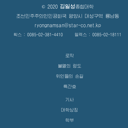
김일성
© 2020
종합대학
조선민주주의인민공화국 평양시 대성구역 룡남동
ryongnamsan@star-co.net.kp
확스 : 0085-02-381-4410 텔렉스 : 0085-02-18111
로작
불멸의 령도
위인들의 손길
특간호
기사
대학상징
학부