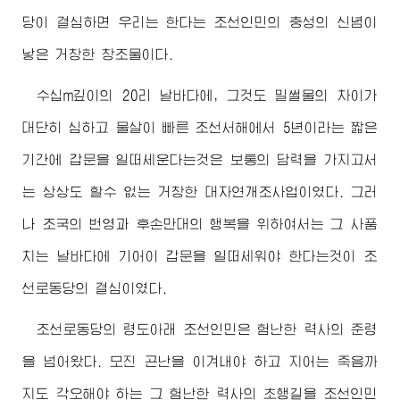
당이 결심하면 우리는 한다는 조선인민의 충성의 신념이
낳은 거창한 창조물이다.
수십m깊이의 20리 날바다에, 그것도 밀썰물의 차이가
대단히 심하고 물살이 빠른 조선서해에서 5년이라는 짧은
기간에 갑문을 일떠세운다는것은 보통의 담력을 가지고서
는 상상도 할수 없는 거창한 대자연개조사업이였다. 그러
나 조국의 번영과 후손만대의 행복을 위하여서는 그 사품
치는 날바다에 기어이 갑문을 일떠세워야 한다는것이 조
선로동당의 결심이였다.
조선로동당의 령도아래 조선인민은 험난한 력사의 준령
을 넘어왔다. 모진 곤난을 이겨내야 하고 지어는 죽음까
지도 각오해야 하는 그 험난한 력사의 초행길을 조선인민