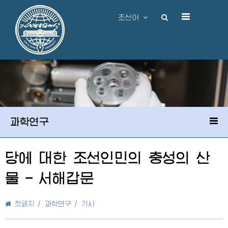
조선어
과학연구
당에 대한 조선인민의 충성의 산
물 - 서해갑문
첫페지
/
과학연구
/
기사