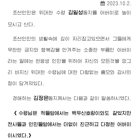
2023.10.2.
김일성
조선인민은
위대한
수령
동지
를
어버이
로 높이
모시고 산다.
조선인민의 생활속에 깊이 자리잡고있으면서 그들에게
무한한 긍지와 행복감을 안겨주는 소중한 부름인
어버이
라는 말에는 한평생 인민을 위하여 자신의 모든것을 깡그
리 바치신
위대한
수령님
에 대한 다함없는 흠모와 감사의
정이 담겨져있다.
김정은
경애하는
동지께서
는 다음과 같이 말씀하시였다.
《
수령님
은 적들앞에서는 백두산호랑이와도 같았지만
전사들과 인민들앞에서는 더없이 친근하고 다정한
어버이
이시였다.》