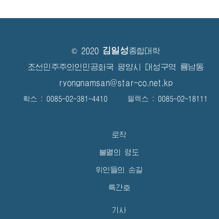
김일성
© 2020
종합대학
조선민주주의인민공화국 평양시 대성구역 룡남동
ryongnamsan@star-co.net.kp
확스 : 0085-02-381-4410 텔렉스 : 0085-02-18111
로작
불멸의 령도
위인들의 손길
특간호
기사