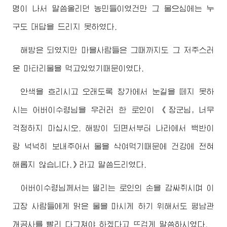
명이 나서 말씀올리던 농민들이였건만 그 물으심에는 누
구도 대답을 드리지 못하였다.
해방은 되였지만 마을사람들은 그때까지도 그 저주스러
운 마타리물을 먹고있었기때문이였다.
안색을 흐리시고 오래도록 창가에서 눈길을 떼지 못하
시는
어버이수령님
을 우러러 한 로인이 《
장군님
, 너무
걱정하지 마십시오. 해방이 되면서부터 나라에서 백반이
랑 넉넉히 보내주어서 물을 삭여먹기때문에 건강에 전혀
해롭지 않습니다.》라고 말씀드리였다.
어버이수령님께서
는 떨리는 로인의 손을 감싸쥐시며 이
고장 사람들에게 맑은 물을 마시게 하기 위해서도 평남관
개공사를 빨리 다그쳐야 하겠다고 뜨겁게 말씀하시였다.