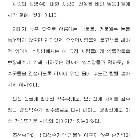
사랑의 생명수에 대한 사랑의 전설은 비단 남동마을에
서만 꽃펴난것이 아니다.
지대가 높은 탓으로 여름에는 비물을, 겨울에는 눈을
녹여먹지 않으면 안되였던 오수덕사람들의 물고생을 헤아
려
위대한
수령님께서
는 이 고장 사람들에게 압록강물을
보장해주기 위해 가파로운 경사에 양수장들과 려과못, 배
수못들을 건설하도록 하시여 맑은 물이 수도로 콸콸 쏟아
지게 하시였다.
외진 산골에 일떠선 약수각에도, 오래전에 자취를 감추
었던 령천약수가 장수샘물로 다시 태여난 경암산에도 이
런 가슴뜨거운 사랑의 이야기가 깃들어있다.
조선속담에 《다섯손가락 깨물어 아프지 않은 손가락이