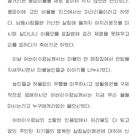
글거리는 웅뎅이물을 채로 밭아서 먹지 않으면 안되였다.
웅뎅이에 고인 비물을 민간에서는 마타리물이라고 하였
다. 남동사람들은 가난한 살림에 물까지 어지러운것을 마
시며 살다나니 이름모를 토질병에 걸려 제명을 못채우고
피를 토하다가 죽어가군 하였다.
이날
어버이수령님께서
는 마을의 한 떼장집에서 한밤을
지새우시면서 마을농민들과 이야기를 나누시였다.
농민들과 허물없이 무릎을 마주하시고 생활형편을 구체
적으로 료해하시던
어버이수령님께서
는 지금 무슨 물을
마시는가고 누구에게라없이 물으시였다.
어버이수령님
의 소탈한 인품앞에서 어려움도 다 잊고
땅의 주인된 자기들의 행복한 살림살이형편에 대하여 신