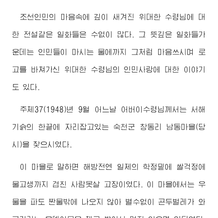
조선인민의 마음속에 깊이 새겨진
위대한
수령님
에 대
한 전설같은 일화들은 수없이 많다. 그 뜻깊은 일화들가
운데는 인민들이 마시는 물에까지 그처럼 마음쓰시며 로
고를 바쳐가신
위대한
수령님
의 인민사랑에 대한 이야기
도 있다.
주체37(1948)년 9월 어느날
어버이수령님께서
는 서해
기슭의 한끝에 자리잡고있는 숙천군 창동리 남동마을(당
시)을 찾으시였다.
이 마을로 말하면 해방전엔 일제의 학정밑에 쌀걱정에
물고생까지 겹친 사람못살 고장이였다. 이 마을에서는 우
물을 파도 짠물밖에 나오지 않아 별수없이 곤두벌레가 와