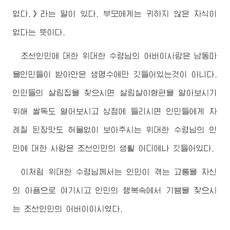
없다.》라는 말이 있다. 부모에게는 귀하지 않은 자식이
없다는 뜻이다.
조선인민에 대한
위대한
수령님
의
어버이
사랑은 남동마
을인민들이 받아안은 생명수에만 깃들어있는것이 아니다.
인민들의 살림집을 찾으시면 살림살이형편을 알아보시기
위해 쌀독도 열어보시고 상점에 들리시면 인민들에게 차
례질 된장맛도 허물없이 보아주시는
위대한
수령님
의 인
민에 대한 사랑은 조선인민의 생활 어디에나 깃들어있다.
이처럼
위대한
수령님께서
는 인민이 겪는 고통을 자신
의 아픔으로 여기시고 인민의 행복속에서 기쁨을 찾으시
는 조선인민의
어버이
이시였다.