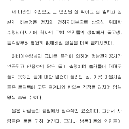
새 나라의 주인으로 된 인민을 잘 먹이고 잘 입히고 잘
살게 하는것을 정치의 천하지대본으로 삼으신
위대한
수령님
이시기에 력사의 그밤 인민들의 생활에서 물고생,
물걱정부터 영원히 없애버릴 결심을 더욱 굳히시였다.
어버이수령님
의 크나큰 은덕에 의하여 평남관개공사가
완공되고 연풍호의 맑은 물이 출렁이며 흘러들어 대대로
풀지 못했던 물에 대한 념원이 풀리던 날, 이곳 마을사람
들은 물길뚝에 모두 떨쳐나와 한없는 격정을 터치며 덩실
덩실 춤을 추었다.
물은 사람들의 생활에서 필수적인 요소이다. 그래서 사
람들은 물을 귀히 여긴다. 그러나 남동마을의 인민들이