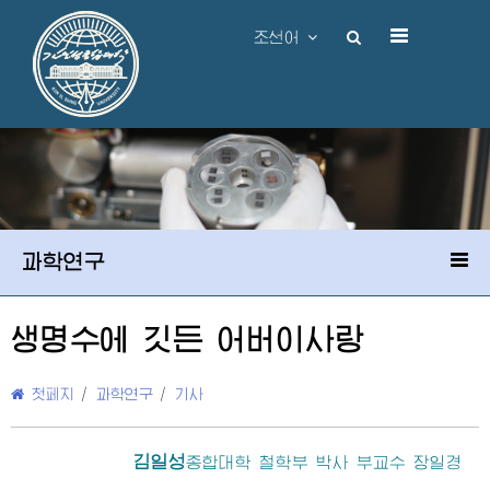
조선어
과학연구
생명수에 깃든
어버이
사랑
첫페지
/
과학연구
/
기사
김일성
종합대학
철학부 박사 부교수 장일경