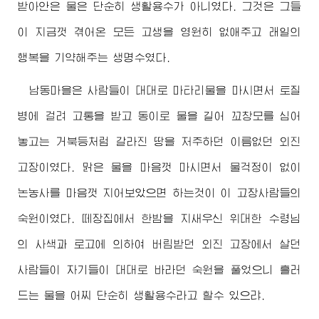
받아안은 물은 단순히 생활용수가 아니였다. 그것은 그들
이 지금껏 겪어온 모든 고생을 영원히 없애주고 래일의
행복을 기약해주는 생명수였다.
남동마을은 사람들이 대대로 마타리물을 마시면서 토질
병에 걸려 고통을 받고 동이로 물을 길어 꼬창모를 심어
놓고는 거북등처럼 갈라진 땅을 저주하던 이름없던 외진
고장이였다. 맑은 물을 마음껏 마시면서 물걱정이 없이
논농사를 마음껏 지어보았으면 하는것이 이 고장사람들의
숙원이였다. 떼장집에서 한밤을 지새우신
위대한
수령님
의 사색과 로고에 의하여 버림받던 외진 고장에서 살던
사람들이 자기들이 대대로 바라던 숙원을 풀었으니 흘러
드는 물을 어찌 단순히 생활용수라고 할수 있으랴.