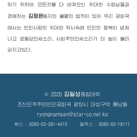
하기 위하여 모든것을 다 바쳐오신
위대한
수령님
들과
김정은
경애하는
동지
의 불멸의 업적이 있어 우리 공화국
에서는 인민사랑의 위대한 력사속에 인민의 행복이 넘쳐
나고 로동당만세소리, 사회주의만세소리가 더 높이 울려
퍼지고있다.
김일성
© 2020
종합대학
조선민주주의인민공화국 평양시 대성구역 룡남동
ryongnamsan@star-co.net.kp
확스 : 0085-02-381-4410 텔렉스 : 0085-02-18111