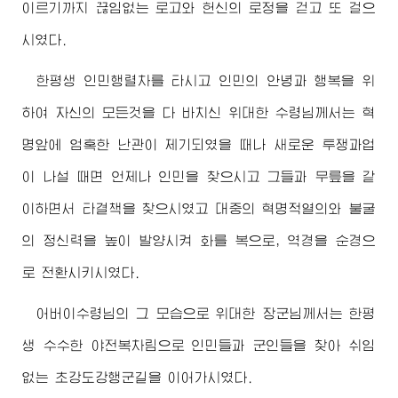
이르기까지 끊임없는 로고와 헌신의 로정을 걷고 또 걸으
시였다.
한평생 인민행렬차를 타시고 인민의 안녕과 행복을 위
하여 자신의 모든것을 다 바치신
위대한
수령님
께서는 혁
명앞에 엄혹한 난관이 제기되였을 때나 새로운 투쟁과업
이 나설 때면 언제나 인민을 찾으시고 그들과 무릎을 같
이하면서 타결책을 찾으시였고 대중의 혁명적열의와 불굴
의 정신력을 높이 발양시켜 화를 복으로, 역경을 순경으
로 전환시키시였다.
어버이수령님
의 그 모습으로
위대한
장군님
께서는 한평
생 수수한 야전복차림으로 인민들과 군인들을 찾아 쉬임
없는 초강도강행군길을 이어가시였다.