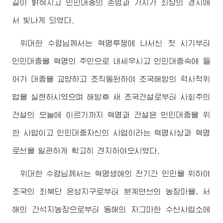
길이 밝혀지고 인민대중의 존엄과 가치가 최상의 경지에
서 빛나게 되였다.
위대한
수령님
께서는 혁명투쟁에 나서신 첫 시기부터
인민대중을 혁명의 주인으로 내세우시고 인민대중속에 들
어가 대중을 교양하고 조직동원하여 조국해방의 력사적위
업을 실현하시였으며 해방후 새 조국건설로부터 사회주의
건설의 오늘에 이르기까지 혁명과 건설은 인민대중을 위
한 사업이고 인민대중자신의 사업이라는 혁명사상과 혁명
로선을 일관하게 확고히 견지하여오시였다.
위대한
수령님
께서는 혁명생애의 전기간 인민을 위하여
조국의 최북단 온성지구로부터 분계연선의 농장마을, 서
해의 간석지농장으로부터 동해의 자그마한 수산사업소에