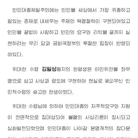
인민대중제일주의에는 인민을 세상에서 가장 귀중하고
힘있는 존재로 내세우는 주체의 혁명철학이 구현되여있고
인민을 끝없이 사랑하고 인민의 요구와 리익을 끝까지 실
현하려는 우리 당과 공화국정부의 투철한 립장이 반영되
여있다.
김일성
위대한
수령
동지
의 한평생은 이민위천을 좌우
명으로 삼고 사상과 령도에 구현하여 현실로 꽃피우신 인
민적수령의 숭고한 한생이였다.
위대한
수령님
에 의하여 인민대중의 자주적요구와 지향
이 전면적으로 집대성되여 불멸의 사상리론이 창시되고
심화발전되였으며 인민대중이 나아갈 운명개척의 참다운