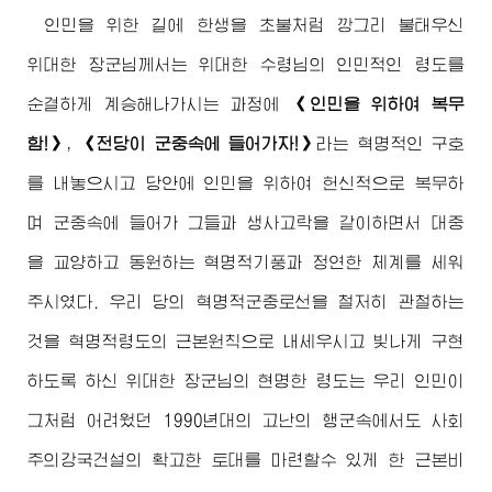
인민을 위한 길에 한생을 초불처럼 깡그리 불태우신
위대한
장군님
께서는
위대한
수령님
의 인민적인 령도를
순결하게 계승해나가시는 과정에
《인민을 위하여 복무
함!》
,
《전당이 군중속에 들어가자!》
라는 혁명적인 구호
를 내놓으시고 당안에 인민을 위하여 헌신적으로 복무하
며 군중속에 들어가 그들과 생사고락을 같이하면서 대중
을 교양하고 동원하는 혁명적기풍과 정연한 체계를 세워
주시였다. 우리 당의 혁명적군중로선을 철저히 관철하는
것을 혁명적령도의 근본원칙으로 내세우시고 빛나게 구현
하도록 하신
위대한
장군님
의 현명한 령도는 우리 인민이
그처럼 어려웠던 1990년대의 고난의 행군속에서도 사회
주의강국건설의 확고한 토대를 마련할수 있게 한 근본비