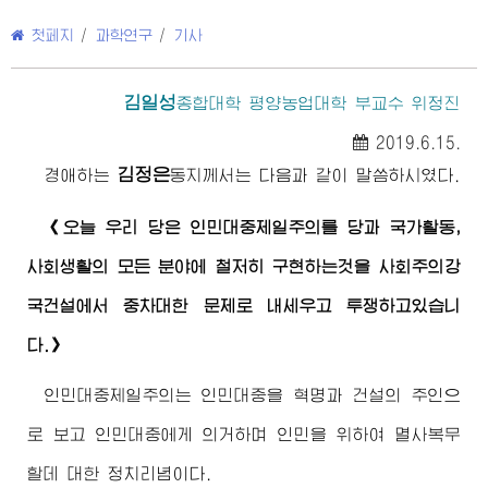
첫페지
/
과학연구
/
기사
김일성
종합대학
평양농업대학 부교수 위정진
2019.6.15.
김정은
경애하는
동지
께서는 다음과 같이 말씀하시였다.
《오늘 우리 당은 인민대중제일주의를 당과 국가활동,
사회생활의 모든 분야에 철저히 구현하는것을 사회주의강
국건설에서 중차대한 문제로 내세우고 투쟁하고있습니
다.》
인민대중제일주의는 인민대중을 혁명과 건설의 주인으
로 보고 인민대중에게 의거하며 인민을 위하여 멸사복무
할데 대한 정치리념이다.