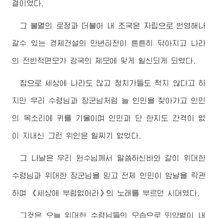
결이였다.
그 불멸의 로정과 더불어 내 조국은 자립으로 번영해나
갈수 있는 경제건설의 만년터전이 튼튼히 닦아지고 나라
의 전반적면모가 강국의 체모에 맞게 일신되게 되였다.
참으로 세상에 나라도 많고 정치가들도 적지 않다고 하
지만 우리
수령님
과
장군님
처럼 늘 인민을 찾아가고 인민
의 목소리에 귀를 기울이며 인민과 단 한치도 간격이 없
이 지내신 그런 위인은 일찌기 없었다.
그 나날은 우리
원수님
께서 말씀하신바와 같이
위대한
수령님
과
위대한
장군님
을 믿고 전체 인민이 앞날을 락관
하며 《세상에 부럼없어라》의 노래를 부르던 시대였다.
그것은 오늘
위대한
수령님
들의 모습으로 뙤약볕이 내