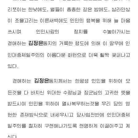
리쪼이는 한낮에도, 별들이 총총한 깊은 밤에도, 삼라만상
이 조을고리는 이른새벽에도 인민의 행복을 위해 늘 마음
쓰시며 인민사랑의 정치를 수놓아가시는
김정은
경애하는
동지
의 거룩한 령도에 의해 이 땅우에 인
민대중제일주의의 아름다운 화원으로 더욱 활짝 꽃펴나고
있다.
김정은
경애하는
동지
께서는 한평생 인민을 위하여 모
든것을 다 바치신
위대한
수령님
과
장군님
의 고귀한 뜻을
받드시여 인민을 위하여 멸사복무하는것을 우리 당의 영
원한 존재방식으로 내세우시고 당사업전반에 인민대중제
일주의를 철저히 구현해나가도록 현명하게 이끌어주고 계
신다.