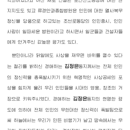
약되여있다고 하신 새로 건설된 보건산소공장에 대한 현
지지도도 있고 류경안과종합병원은 인민에 대한 멸사복무
정신을 당풍으로 하고있는 조선로동당의 인민중시, 인민
사랑이 일떠세운 병원이라고 하시면서 일군들과 건설자들
에게 안겨주신 값높은 평가도 있다.
뿐만아니라 닭알에도 사상을 재우면 바위를 깰수 있다
김정은
는 철리를 밝히신
경애하는
동지
께서는 전체 인민
의 정신력을 총폭발시키기 위한 혁명적인 사상공세의 포
성을 힘차게 울려 우리 인민들을 시대의 영웅, 창조의 거
김정은
장으로 키워주시였다.
경애하는
동지
의 현명한 령
도에 의하여 전체 인민의 무한대한 정신력이 폭발됨으로
써 하늘에서는 우리가 만든 비행기가 날고 땅속에서는 우