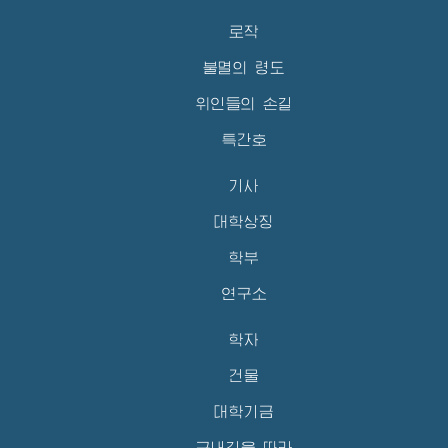
로작
불멸의 령도
위인들의 손길
특간호
기사
대학상징
학부
연구소
학자
건물
대학기금
구내길을 따라