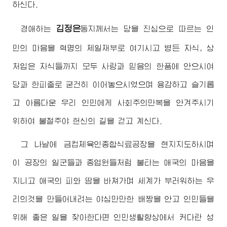
하신다.
김정은
경애하는
동지
께서는 당을 진심으로 따르는 인
민의 마음을 혁명의 제일재부로 여기시고 병든 자식, 상
처입은 자식들까지 모두 사랑과 믿음의 한품에 안으시여
당과 한피줄로 굳건히 이어놓으시였으며 용감하고 슬기롭
고 아름다운 우리 인민에게 사회주의만복을 안겨주시기
위하여 불철주야 헌신의 길을 걷고 계신다.
그 나날에 금컵체육인종합식료공장을 현지지도하시며
이 공장의 일군들과 종업원들처럼 불타는 애국의 마음을
지니고 애국의 피와 땀을 바쳐가며 세계가 부러워하는 우
리의것을 만들어내려는 야심만만한 배짱을 안고 인민들을
위해 좋은 일을 찾아한다면 인민생활향상에서 커다란 성