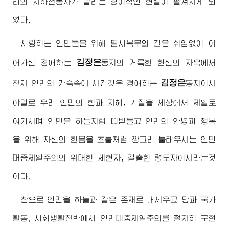
리의 지하전동차가 달리는 경이적인 현실이 펼쳐지게 되
였다.
사랑하는 인민들을 위해 멸사복무의 길을 쉬임없이 이
김정은
어가신
경애하는
동지
의 거룩한 헌신의 자욱에서
김정은
전체 인민의 가슴속에 새긴것은
경애하는
동지
이시
야말로 우리 인민의 힘과 지혜, 기질을 세상에서 제일로
여기시며 인민을 하늘처럼 떠받들고 인민의 안녕과 행복
을 위해 자신의 한몸을 초불처럼 깡그리 불태우시는 인민
대중제일주의의 위대한 체현자, 걸출한 령도자이시라는것
이다.
참으로 인민을 하늘과 같은 존재로 내세우고 당과 국가
활동, 사회생활전반에서 인민대중제일주의를 철저히 구현