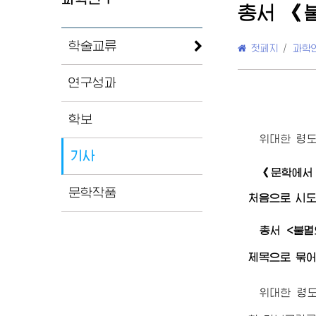
총서 《
학술교류
첫페지
/
과학
연구성과
학보
위대한
령
기사
《문학에서
문학작품
처음으로 시도
총서 <불
제목으로 묶어
위대한
령