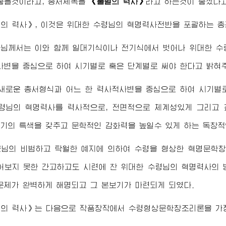
좋을것이라고, 총서제목을
《불멸의 력사》
라고 하는것이 좋겠다
의 력사》, 이것은
위대한
수령님
의 혁명력사전반을 포괄하는 총
군님께서
는 이와 함께 일대기식이나 전기식에서 벗어나
위대한
수
사변을 중심으로 하여 시기별로 혹은 단계별로 써야 한다고 밝혀
 새로운 총서형식과 어느 한 력사적사변을 중심으로 하여 시기별
령님
의 혁명력사를 력사적으로, 전면적으로 체계성있게 그리고
기의 특색을 갖추고 문학적인 감화력을 높일수 있게 하는 독창
군님
의 비범하고 탁월한 예지에 의하여
수령
을 형상한 혁명문학
어보지 못한 간고하고도 시련에 찬
위대한
수령님
의 혁명력사의 
문제가 완벽하게 해명되고 그 본보기가 마련되게 되였다.
멸의 력사》는 다음으로 작품창작에서
수령
형상문학창조리론을 가장