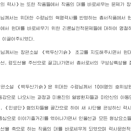
의 력사》는 또한 작품들에서 작품의 대를 바로세우는 문제가 
군님께서
는
위대한
수령님
의 혁명력사를 반영하는 총서작품에서 
에서 원대를 바로세우기 위한 리론실천적문제들에 대하여 명철
 이끌어주시였다.
군님께서
는 장편소설 《백두산기슭》 초고를 지도해주시면서 원
동선, 령도선을 주선으로 끌고나가면서 총서로서의 구성상특성을 
장편소설 《백두산기슭》은
위대한
수령님께서
10여명의 호위성
동강으로 나오시는 과정과 미혼진의 열병환자들과 마안산의 아
, 《민생단》혐의자들을 골간으로 하여 새 사단을 편성하신 력
 중심으로 이야기줄거리를 엮어나가면서 인물선과 모든 형상요소
도선을 축으로 하는 작품의 대를 바로세우게 되였으며 력사문헌