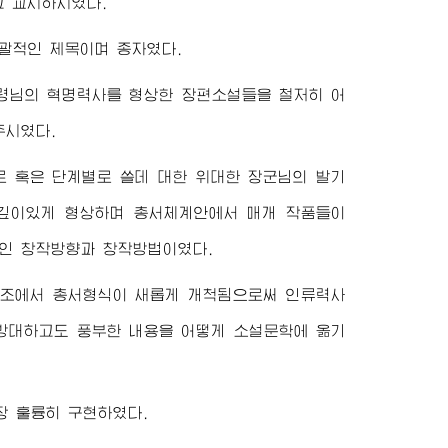
고 교시하시였다.
괄적인 제목이며 종자였다.
령님
의 혁명력사를 형상한 장편소설들을 철저히 어
주시였다.
로 혹은 단계별로 쓸데 대한
위대한
장군님
의 발기
 깊이있게 형상하며 총서체계안에서 매개 작품들이
적인 창작방향과 창작방법이였다.
창조에서 총서형식이 새롭게 개척됨으로써 인류력사
방대하고도 풍부한 내용을 어떻게 소설문학에 옮기
 훌륭히 구현하였다.