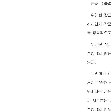
총서 《불멸
위대한
장
하시면서 작품
록 정력적으로
위대한
장
수령님
의 활
였다.
그리하여 
거쳐 무송현 
워버리신 사실
과 사건들을
수령님
의 령