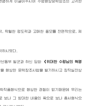
 현명하게 이끌어주시여
수령
형상문학창조의 고귀한
적, 탁월한 령도력과 고매한 풍모를 전면적으로, 체
척하시였다.
선전선동부 일군과 하신 담화
《
위대한
수령님
의 혁명
령
을 형상한 문학창조사업을 발기하시고 창작실천상
문학작품형식으로 형상한 경험이 없기때문에 우리는
로 보나 그 방대한 내용의 폭으로 보나 총서형식으