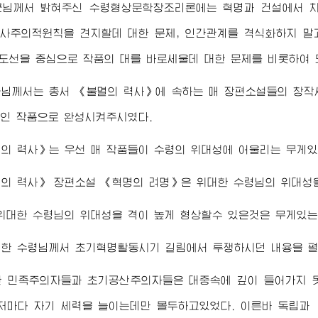
군님께서
밝혀주신
수령
형상문학창조리론에는 혁명과 건설에서 
력사주의적원칙을 견지할데 대한 문제, 인간관계를 격식화하지 말
령도선을 중심으로 작품의 대를 바로세울데 대한 문제를 비롯하여 
군님께서
는 총서 《불멸의 력사》에 속하는 매 장편소설들의 창
인 작품으로 완성시켜주시였다.
멸의 력사》는 우선 매 작품들이
수령
의 위대성에 어울리는 무게
멸의 력사》 장편소설 《혁명의 려명》은
위대한
수령님
의 위대성
위대한
수령님
의 위대성을 격이 높게 형상할수 있은것은 무게있는
대한
수령님께서
초기혁명활동시기 길림에서 투쟁하시던 내용을 펼
한 민족주의자들과 초기공산주의자들은 대중속에 깊이 들어가지 
저마다 자기 세력을 늘이는데만 몰두하고있었다. 이른바 독립과