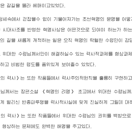
은 갈길을 몰라 헤매이고있었다.
정세속에서 걷잡을수 없이 기울어져가는 조선혁명의 운명을 어떻
 시대사조를 반영한 혁명사상은 어떤것으로 되여야 하는가 하는
의 길을 새롭게 개척하는 일은 오직 혁명의 탁월한
수령
만이 감
로
위대한
수령님께서
만이 해결하실수 있는 력사적과제를 형상과
월하고 비범한 령도를 품위있게 보여줄수 있었다.
멸의 력사》는 또한 작품들에서 력사주의적원칙을 훌륭히 구현하고
군님께서
는 장편소설 《혁명의 려명》 초고에서
위대한
수령님께
게 벌리신 반종파투쟁을 력사적사실에 맞게 진실하게 그릴데 대
멸의 력사》는 또한 작품들에서
위대한
수령님
의 권위를 백방으로
 형상하는 문제에도 완벽한 해명을 주고있다.