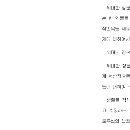
위대한
장
는 한 인물을
적안목을 세
제에 대하여서
위대한
장
위대한
장
게 형상적으로
들에 대하여 
생활을 격
고 수정하는 
로흑산의 산전