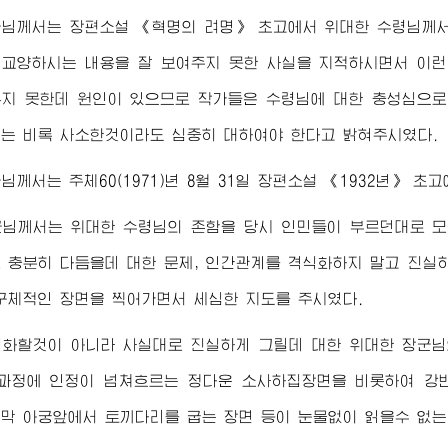
군님께서
는 장편소설 《혁명의 려명》 초고에서
위대한
수령님께
 교양하시는 내용을 잘 보여주지 못한 사실을 지적하시면서 이
우지 못한데 원인이 있으므로 작가들은
수령님
에 대한 충성심으
는 비록 사소한것이라도 심중히 대하여야 한다고 밝혀주시였다.
군님께서
는 주체60(1971)년 8월 31일 장편소설 《1932년》
군님께서
는
위대한
수령님
의 존함을 당시 인민들이 부르던대로 모
 충분히 다듬을데 대한 문제, 인간관계를 격식화하지 말고 진실하
구체적인 장면을 찍어가면서 세심한 지도를 주시였다.
식화할것이 아니라 사실대로 진실하게 그릴데 대한
위대한
장군님
과정에 인정이 넘쳐흐르는 정다운 소사하집장면을 비롯하여 강
막 아궁앞에서 토끼다리를 굽는 장면 등이 눈물없이 읽을수 없는