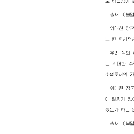
로 하는것이 
총서 《불멸
위대한
장
느 한 력사적
우리 식의
는
위대한
수
소설로서의 자
위대한
장
에 일찌기 있
겠는가 하는 
총서 《불