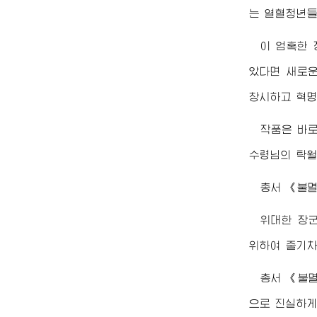
는 열혈청년들
이 엄혹한 
았다면 새로운
창시하고 혁명
작품은 바
수령님
의 탁
총서 《불
위대한
장
위하여 줄기차
총서 《불
으로 진실하게