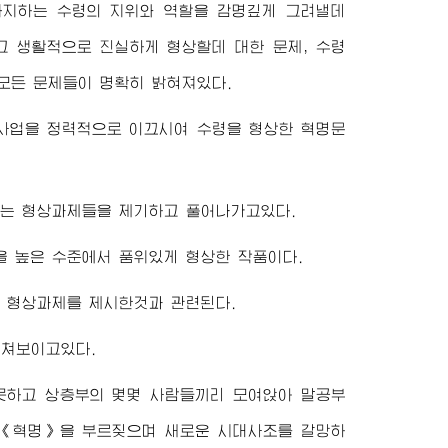
차지하는
수령
의 지위와 역할을 감명깊게 그려낼데
고 생활적으로 진실하게 형상할데 대한 문제,
수령
모든 문제들이 명확히 밝혀져있다.
작사업을 정력적으로 이끄시여
수령
을 형상한 혁명문
있는 형상과제들을 제기하고 풀어나가고있다.
을 높은 수준에서 품위있게 형상한 작품이다.
 형상과제를 제시한것과 관련된다.
쳐보이고있다.
못하고 상층부의 몇몇 사람들끼리 모여앉아 말공부
 《혁명》을 부르짖으며 새로운 시대사조를 갈망하