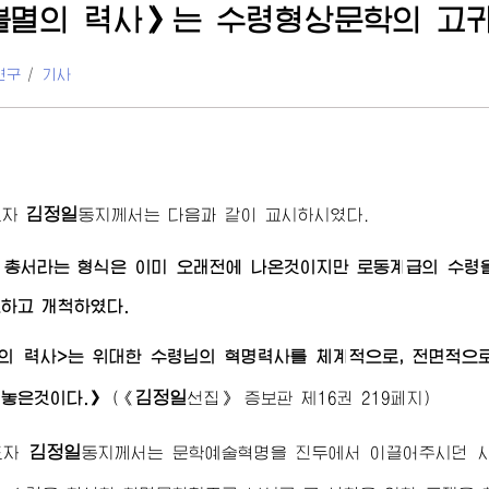
불멸의 력사》는
수령
형상문학의 고
연구
/
기사
김정일
도자
동지
께서는 다음과 같이 교시하시였다.
 총서라는 형식은 이미 오래전에 나온것이지만 로동계급의
수령
하고 개척하였다.
멸의 력사>는
위대한
수령님
의 혁명력사를 체계적으로, 전면적으
김정일
놓은것이다.》
(
《
선집》
증보판 제16권 219페지)
김정일
도자
동지
께서는 문학예술혁명을 진두에서 이끌어주시던 