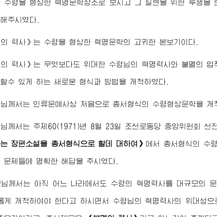
를
수령
을 형상한 혁명문학창조로 보시고 그 실현을 위한 투쟁을
해주시였다.
멸의 력사》는
수령
을 형상한 혁명문학의 고귀한 본보기이다.
멸의 력사》는 무엇보다도
위대한
수령님
의 혁명력사와 불멸의 업
할수 있게 하는 새로운 형식과 방법을 개척하였다.
군님께서
는 인류문예사상 처음으로 총서형식의
수령
형상문학을 개
군님께서
는 주체60(1971)년 8월 23일 조선로동당 중앙위원회 
는 장편소설을 총서형식으로 할데 대하여》
에서 총서형식의
수
 문제들에 명확한 해답을 주시였다.
군님께서
는 아직 어느 나라에서도
수령
의 혁명력사를 대규모의 
롭게 개척하여야 한다고 하시면서
수령님
의 혁명력사의 위대성으