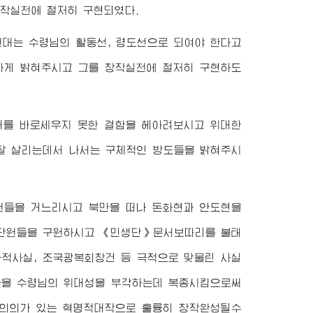
창작실천에 철저히 구현되였다.
원대는
수령님
의 활동선, 령도선으로 되여야 한다고
하게 밝혀주시고 그를 창작실천에 철저히 구현하도
대를 바로세우지 못한 결함을 헤아려보시고
위대한
잘 살리는데서 나서는 구체적인 방도들을 밝혀주시
원들을 거느리시고 북만을 떠나 돈화현과 안도현을
동단원들을 구원하시고 《민생단》문서보따리를 불태
사적사실, 조국광복회창건 등 극적으로 맞물린 사실
들을
수령님
의 위대성을 부각하는데 복종시킴으로써
적의의가 있는 혁명적대작으로 훌륭히 창작완성될수