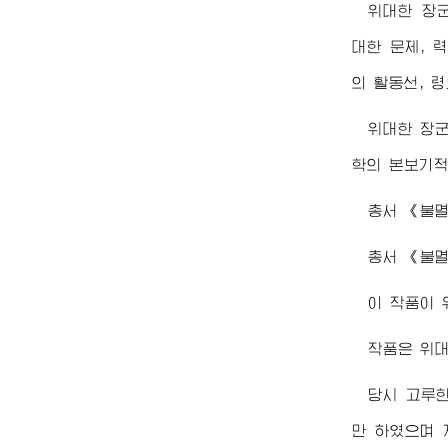
위대한
장
대한 문제, 
의 활동선, 
위대한
장
학의 본보기적
총서 《불
총서 《불
이 작품이
작품은
위
당시 고루
만 하였으며 