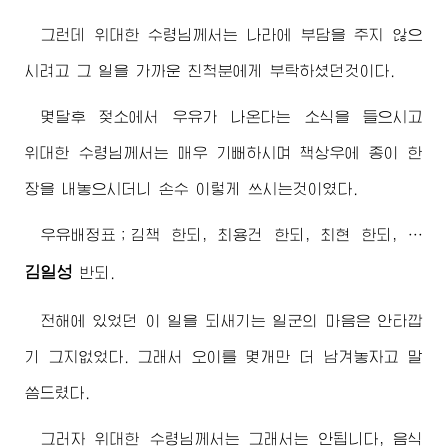
그런데
위대한
수령님
께서는 나라에 부담을 주지 않으
시려고 그 일을 가까운 친척분에게 부탁하셨던것이다.
몇달후 젖소에서 우유가 나온다는 소식을 들으시고
위대한
수령님
께서는 매우 기뻐하시며 책상우에 종이 한
장을 내놓으시더니 손수 이렇게 쓰시는것이였다.
우유배정표；김책 한되, 최용건 한되, 최현 한되, …
김일성
반되.
전해에 있었던 이 일을 되새기는 일군의 마음은 안타깝
기 그지없었다. 그래서 오이를 몇개만 더 남겨놓자고 말
씀드렸다.
그러자
위대한
수령님
께서는 그래서는 안됩니다, 음식