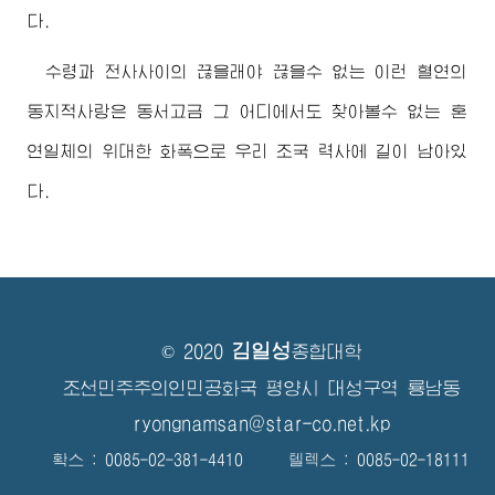
다.
수령과 전사사이의 끊을래야 끊을수 없는 이런 혈연의
동지적사랑은 동서고금 그 어디에서도 찾아볼수 없는 혼
연일체의 위대한 화폭으로 우리 조국 력사에 길이 남아있
다.
김일성
© 2020
종합대학
조선민주주의인민공화국 평양시 대성구역 룡남동
ryongnamsan@star-co.net.kp
확스 : 0085-02-381-4410 텔렉스 : 0085-02-18111