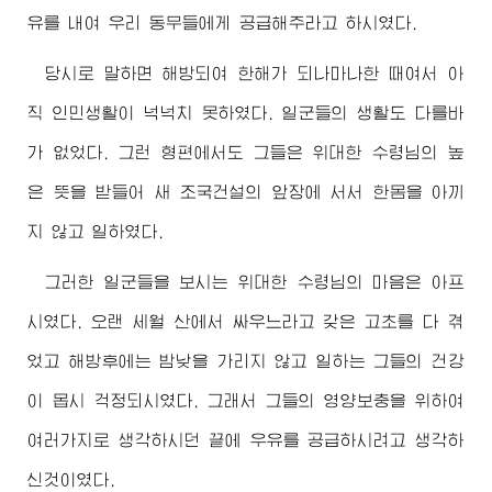
유를 내여 우리 동무들에게 공급해주라고 하시였다.
당시로 말하면 해방되여 한해가 되나마나한 때여서 아
직 인민생활이 넉넉치 못하였다. 일군들의 생활도 다를바
가 없었다. 그런 형편에서도 그들은
위대한
수령님
의 높
은 뜻을 받들어 새 조국건설의 앞장에 서서 한몸을 아끼
지 않고 일하였다.
그러한 일군들을 보시는
위대한
수령님
의 마음은 아프
시였다. 오랜 세월 산에서 싸우느라고 갖은 고초를 다 겪
었고 해방후에는 밤낮을 가리지 않고 일하는 그들의 건강
이 몹시 걱정되시였다. 그래서 그들의 영양보충을 위하여
여러가지로 생각하시던 끝에 우유를 공급하시려고 생각하
신것이였다.