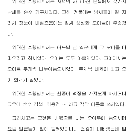
위대한
수령님
께서는 저택의 자그마한 온실에서 갖가지
남새를 손수 가꾸시였다. 그해 겨울에는 남새들이 잘 자
라서 첫눈이 내릴즈음에는 벌써 싱싱한 오이들이 주렁졌
다.
위대한
수령님
께서는 어느날 한 일군에게 그 오이를 다
따오라고 하시였다. 오이는 모두 아홉개였다. 그이께서는
오이를 두개씩 나누어놓으시였다. 두개씩 네몫이 되고 오
이 한개가 남았다.
위대한
수령님
께서는 흰종이 넉장을 가져오게 하시더니
그우에 손수 김책, 최용건 … 하고 각각 이름을 쓰시였다.
그러시고는 그것을 네몫으로 나눈 오이우에 놓으시며
요즘 일군들이 일에 묻혀있다나니 건강이 나빠졌는데 입