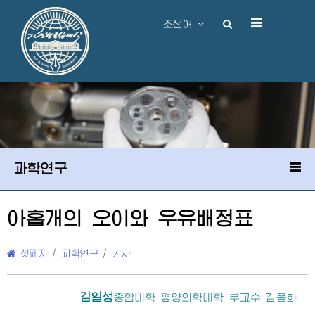
조선어
과학연구
아홉개의 오이와 우유배정표
첫페지
/
과학연구
/
기사
김일성
종합대학
평양의학대학 부교수 김용화