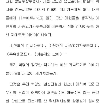
고한 항일무장투쟁시기에는 고난의 행군길에서 며칠씩 끼
니를 건느시고도 마지막 한홉의 미시가루마저 어린 대원
들에게 나누어주시였고 멀리 떠난 대원들을 생각하시며
쉰개의 사슴고기가루봉지에 이름까지 적어 건사하도록 하
신 자애로운 어버이이시였다.
《한홉의 미시가루》, 《쉰개의 사슴고기가루봉지》,
《우유배정표》, 《아홉개의 오이》…
우리 혁명의 장구한 력사에는 이런 가슴뜨거운 이야기
들이 얼마나 많이 새겨져있는가.
그것은 우리 혁명의 일심단결의 원천에 대하여 그리고
우리의 단결이 어찌하여 깨뜨릴수도 허물수도 없는 공고
한 단합으로 되는가를 산 력사적사실로 감명깊게 말해준