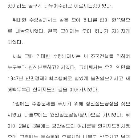
맛이라도 돋구게 나누어주라고 이르시는것이였다.
위대한
수령님
께서는 남은 오이 하나를 집어 한쪽옆으
로 내놓으시였다. 결국 그이께는 오이 하나가 차례지게
되였다.
사실 그때
위대한
수령님
께서는 새 조국건설을 위하여
누구보다 헌신분투하고계시였다. 그이께서는 우리 인민을
1947년 인민경제계획수행에로 힘있게 불러일으키시고 새
해벽두부터 현지지도의 길을 이어가시였다.
1월에는 수송문제를 푸시기 위해 청진철도공장을 찾으
시였고 나흘후에는 원산철도공장(당시)으로 가시였다. 뒤
이어 2월과 3월에는 평안남도의 여러군을 현지지도하시였
으며 그후에는 문수봉에 오르시여 나무도 심으시고 남포