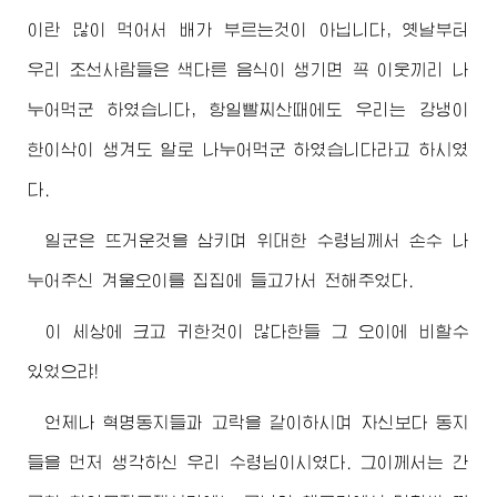
이란 많이 먹어서 배가 부르는것이 아닙니다, 옛날부터
우리 조선사람들은 색다른 음식이 생기면 꼭 이웃끼리 나
누어먹군 하였습니다, 항일빨찌산때에도 우리는 강냉이
한이삭이 생겨도 알로 나누어먹군 하였습니다라고 하시였
다.
일군은 뜨거운것을 삼키며
위대한
수령님
께서 손수 나
누어주신 겨울오이를 집집에 들고가서 전해주었다.
이 세상에 크고 귀한것이 많다한들 그 오이에 비할수
있었으랴!
언제나 혁명동지들과 고락을 같이하시며 자신보다 동지
들을 먼저 생각하신 우리
수령님
이시였다. 그이께서는 간