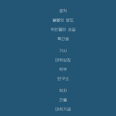
로작
불멸의 령도
위인들의 손길
특간호
기사
대학상징
학부
연구소
학자
건물
대학기금