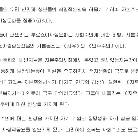
들은 우리 인민과 청년들의 혁명적신념을 허물기 위하여 자본주
사상문화를 집중하고있다.
들이 퍼뜨리는 부르죠아사상문화는 사회주의에 대한 비방, 자본
죠아출판선전물의 기본론조는 《자유》와 《민주주의》이다.
상문화의 대변자들은 자본주의사회에서 돈있고 권세있는자들만이
등하게 보장되는듯이 현실을 오도하면서 정치생활이 극도로 반
화되고있는 자본주의사회가 마치도 인류의 리상이 실현된 《자
민복지사회》인듯이 극구 찬양하고있다. 그들이 내돌리는 《자유
주의에 대한 환상을 가지게 된다.
주의에 대한 환상을 가지면 자기 위업의 정당성과 자기 힘을 믿
 사상적동요를 일으키게 된다. 그리하여 조국도 사회주의도 모르