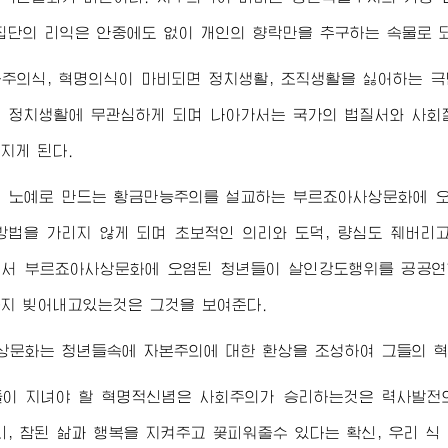
집단의 리익은 안중에도 없이 개인의 향락만을 추구하는 속물로 
주의식, 혁명의식이 마비되면 정치생활, 조직생활을 싫어하는 극
 정치생활에 무관심하게 되며 나아가서는 국가의 법질서와 사회
지게 된다.
의 노예로 만드는 황금만능주의를 설교하는 부르죠아사상문화에 오
방법을 가리지 않게 되며 초보적인 의리와 도덕, 량심도 줴버리
서 부르죠아사상문화에 오염된 청년들이 살인강도행위를 공공연
지 빚어내고있는것은 그것을 보여준다.
상문화는 청년들속에 자본주의에 대한 환상을 조성하여 그들의 혁
들이 지녀야 할 혁명적신념은 사회주의가 승리하는것은 력사발전
리, 참된 삶과 행복을 지켜주고 꽃피워줄수 있다는 확신, 우리 