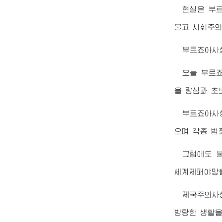
현실은 부
물고 사회주의
부르죠아사
오늘 부르
을 량심과 초
부르죠아사
으며 각종 범
그럼에도 
세계제패야망
제국주의사
방탕한 생활을