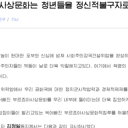
사상문화는 청년들을 정신적불구자로
연구
/
기사
치높이 원대한 포부와 신심에 넘쳐 사회주의강국건설위업을 완성하
주의자들의 책동이 날로 더욱 악랄해지고있다. 여기에서 혁명의
이다.
 위력앞에서 우리 공화국에 대한 정치군사적압력과 경제적제재를 
어빠진 부르죠아사상문화를 우리 내부에 들이미는데 더욱 집요하
앞잡이들이 벌리고있는 썩어빠진 부르죠아사상문화적침투를 허용하
김정일
도자
동지
께서는 다음과 같이 교시하시였다.