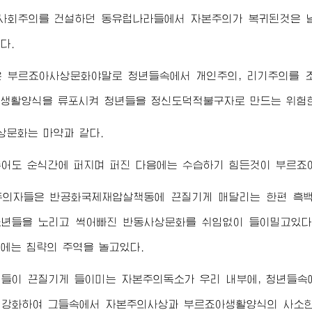
 사회주의를 건설하던 동유럽나라들에서 자본주의가 복귀된것은 
다.
은 부르죠아사상문화야말로 청년들속에서 개인주의, 리기주의를 
생활양식을 류포시켜 청년들을 정신도덕적불구자로 만드는 위험한
상문화는 마약과 같다.
추어도 순식간에 퍼지며 퍼진 다음에는 수습하기 힘든것이 부르죠
주의자들은 반공화국제재압살책동에 끈질기게 매달리는 한편 흑백
년들을 노리고 썩어빠진 반동사상문화를 쉬임없이 들이밀고있다
에는 침략의 주역을 놀고있다.
들이 끈질기게 들이미는 자본주의독소가 우리 내부에, 청년들속
강화하여 그들속에서 자본주의사상과 부르죠아생활양식의 사소한 