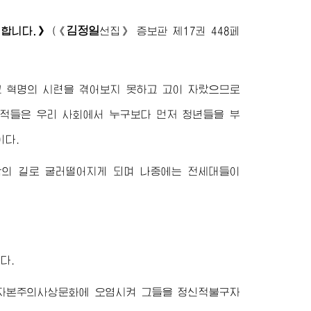
김정일
합니다.》
(
《
선집》
증보판 제17권 448페
 혁명의 시련을 겪어보지 못하고 고이 자랐으므로
 적들은 우리 사회에서 누구보다 먼저 청년들을 부
이다.
의 길로 굴러떨어지게 되며 나중에는 전세대들이
다.
 자본주의사상문화에 오염시켜 그들을 정신적불구자