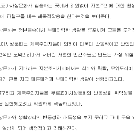
르죠아사상문화가 침습하는 곳에서 례외없이 자본주의에 대한 환
에 파렬구를 내는 해독적작용을 한다는것을 보여준다.
상문화는 청년들속에서 부패타락한 생활을 류포시켜 그들을 도덕
죠아사상문화는 제국주의자들에 의하여 더욱더 반동적이고 반인민
보적인 도덕의리마저 저버린 저렬한 인간추물로 만드는 가장 위험
상문화가 지배하는 자본주의사회에서는 착취와 략탈, 무위도식이
죄가 판을 치고 패륜패덕과 부패타락한 생활이 성행하고있다.
불구하고 제국주의자들은 부르죠아사상문화의 반동성과 취약성을 
을 실현해보려고 악랄하게 책동하고있다.
상문화와 생활양식의 반동성과 해독성을 보지 못하고 그에 문을 
 일삼게 되며 색정적이고 라태해진다.