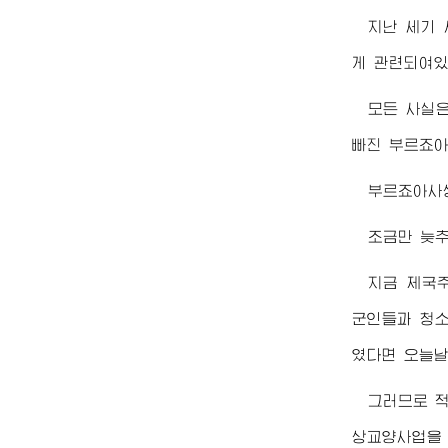
지난 세기
게 관련되여있
모든 사실
빠진 부르죠아
부르죠아사
조금만 늦
지금 제국
군인들과 청소
였다면 오늘날
그러므로 적
상교양사업을 