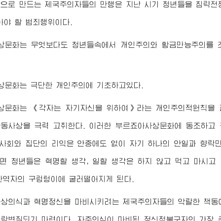
으로 만드는 제국주의자들의 만행은 지난 시기 청년들을 침략전
아야 할 범죄행위이다.
상문화는 무엇보다도 청년들속에서 개인주의와 황금만능주의를 조
상문화는 극단한 개인주의에 기초하고있다.
상문화는 《각자는 자기자신을 위하여》라는 개인주의적원칙을 절
동사상을 극력 고취한다. 이러한 부르죠아사상문화에 동조하고 
 사회와 집단의 리익은 안중에도 없이 자기 하나의 안일과 향락
되면 청년들은 혁명할 생각, 일할 생각은 하지 않고 먹고 마시
반역자의 구렁텅이에 굴러떨어지게 된다.
사상의식과 혁명정신을 마비시키려는 제국주의자들의 악랄한 책동
락변질되기 마련이다. 자주의식이 마비된 정신적불구자의 가장 