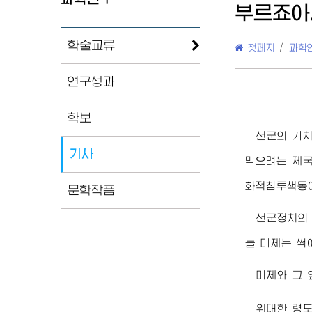
부르죠아
학술교류
첫페지
/
과학
연구성과
학보
선군의 기
기사
막으려는 제국
화적침투책동
문학작품
선군정치의
늘 미제는 썩
미제와 그 
위대한
령