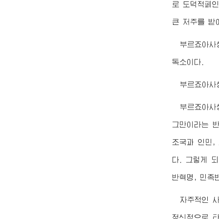
로 도덕적페인
큰 저주를 받
부르죠아사
독소이다.
부르죠아사
부르죠아사
그만이라는 반
조국과 인민,
다. 그렇게 
반혁명, 민족
자주적인 
정신적으로 타