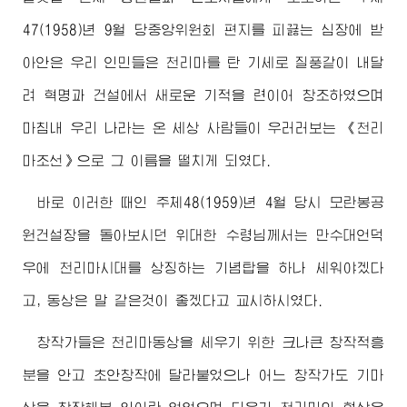
47(1958)년 9월 당중앙위원회 편지를 피끓는 심장에 받
아안은 우리 인민들은 천리마를 탄 기세로 질풍같이 내달
려 혁명과 건설에서 새로운 기적을 련이어 창조하였으며
마침내 우리 나라는 온 세상 사람들이 우러러보는 《천리
마조선》으로 그 이름을 떨치게 되였다.
바로 이러한 때인 주체48(1959)년 4월 당시 모란봉공
원건설장을 돌아보시던
위대한
수령님께서
는 만수대언덕
우에 천리마시대를 상징하는 기념탑을 하나 세워야겠다
고, 동상은 말 같은것이 좋겠다고 교시하시였다.
창작가들은 천리마동상을 세우기 위한 크나큰 창작적흥
분을 안고 초안창작에 달라붙었으나 어느 창작가도 기마