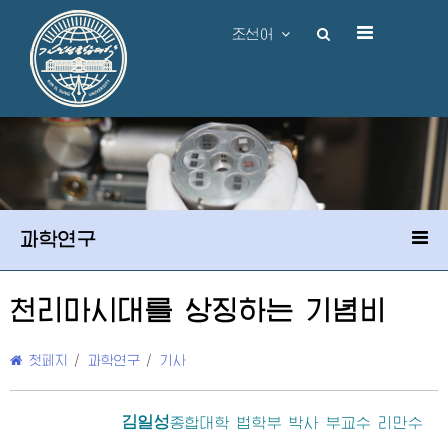
조선어
과학연구
천리마시대를 상징하는 기념비
첫페지
/
과학연구
/
기사
김일성
종합대학
법학부 박사 부교수 리만수