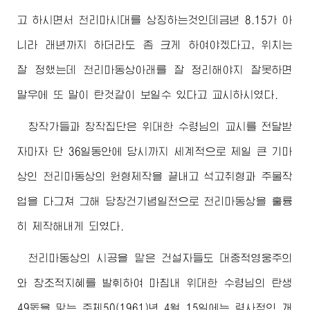
고 하시면서 천리마시대를 상징하는것인데금년 8.15가 아
니라 래년까지 하더라도 좀 크게 하여야겠다고, 위치는
잘 정했는데 천리마동상아래를 잘 정리해야지 잘못하면
말우에 또 말이 탄것같이 보일수 있다고 교시하시였다.
창작가들과 창작집단은
위대한
수령님
의 교시를 전달받
자마자 단 36일동안에 당시까지 세계적으로 제일 큰 기마
상인 천리마동상의 원형제작을 끝내고 석고취형과 주물작
업을 다그쳐 그해 당창건기념일전으로 천리마동상을 훌륭
히 제작해내게 되였다.
천리마동상의 시공을 맡은 건설자들도 대중적영웅주의
와 창조적지혜를 발휘하여 마침내
위대한
수령님
의 탄생
49돐을 맞는 주체50(1961)년 4월 15일에는 력사적인 개