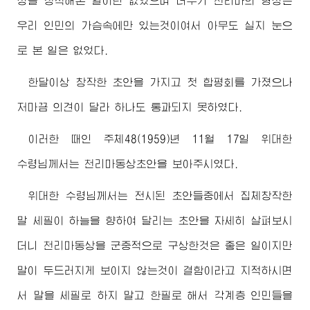
상을 창작해본 일이란 없었으며 더우기 천리마의 형상은
우리 인민의 가슴속에만 있는것이여서 아무도 실지 눈으
로 본 일은 없었다.
한달이상 창작한 초안을 가지고 첫 합평회를 가졌으나
저마끔 의견이 달라 하나도 통과되지 못하였다.
이러한 때인 주체48(1959)년 11월 17일
위대한
수령님께서
는 천리마동상초안을 보아주시였다.
위대한
수령님께서
는 전시된 초안들중에서 집체창작한
말 세필이 하늘을 향하여 달리는 초안을 자세히 살펴보시
더니 천리마동상을 군중적으로 구상한것은 좋은 일이지만
말이 두드러지게 보이지 않는것이 결함이라고 지적하시면
서 말을 세필로 하지 말고 한필로 해서 각계층 인민들을