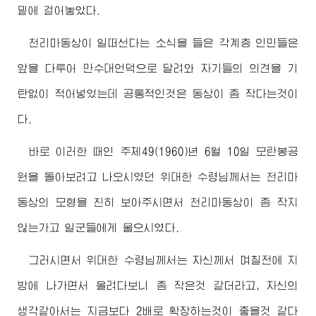
밑에 걸어놓았다.
천리마동상이 일떠선다는 소식을 들은 각계층 인민들은
앞을 다투어 만수대언덕으로 달려와 자기들의 의견을 기
탄없이 적어넣었는데 공통적인것은 동상이 좀 작다는것이
다.
바로 이러한 때인 주체49(1960)년 6월 10일 모란봉공
원을 돌아보려고 나오시였던
위대한
수령님께서
는 천리마
동상의 모형을 친히 보아주시면서 천리마동상이 좀 작지
않는가고 일군들에게 물으시였다.
그러시면서
위대한
수령님께서
는 자신께서 며칠전에 지
방에 나가면서 올려다보니 좀 작은것 같더라고, 자신의
생각같아서는 지금보다 2배로 확장하는것이 좋을것 같다