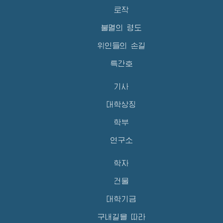
로작
불멸의 령도
위인들의 손길
특간호
기사
대학상징
학부
연구소
학자
건물
대학기금
구내길을 따라