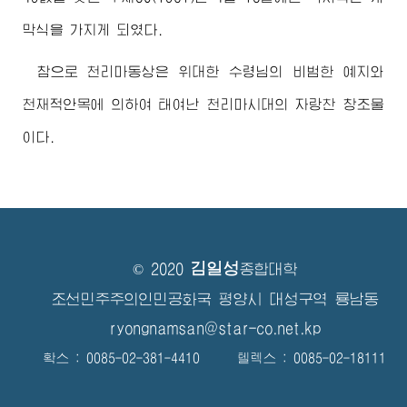
막식을 가지게 되였다.
참으로 천리마동상은
위대한
수령님
의 비범한 예지와
천재적안목에 의하여 태여난 천리마시대의 자랑찬 창조물
이다.
김일성
© 2020
종합대학
조선민주주의인민공화국 평양시 대성구역 룡남동
ryongnamsan@star-co.net.kp
확스 : 0085-02-381-4410 텔렉스 : 0085-02-18111