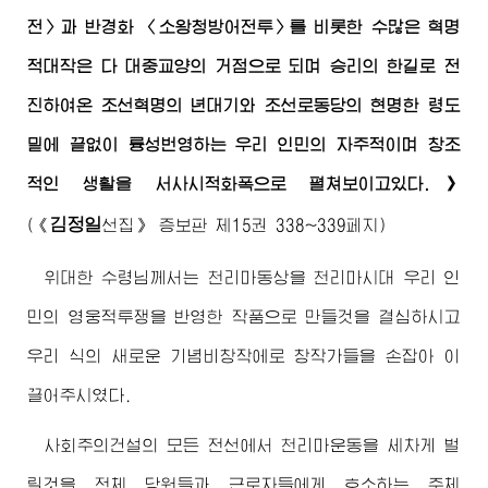
전〉과 반경화 〈소왕청방어전투〉를 비롯한 수많은 혁명
적대작은 다 대중교양의 거점으로 되며 승리의 한길로 전
진하여온 조선혁명의 년대기와 조선로동당의 현명한 령도
밑에 끝없이 륭성번영하는 우리 인민의 자주적이며 창조
적인 생활을 서사시적화폭으로 펼쳐보이고있다.》
김정일
(
《
선집》
증보판 제15권 338~339페지)
위대한
수령님께서
는 천리마동상을 천리마시대 우리 인
민의 영웅적투쟁을 반영한 작품으로 만들것을 결심하시고
우리 식의 새로운 기념비창작에로 창작가들을 손잡아 이
끌어주시였다.
사회주의건설의 모든 전선에서 천리마운동을 세차게 벌
릴것을 전체 당원들과 근로자들에게 호소하는 주체