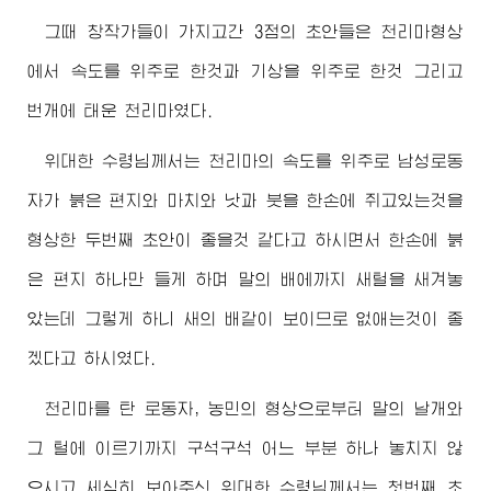
그때 창작가들이 가지고간 3점의 초안들은 천리마형상
에서 속도를 위주로 한것과 기상을 위주로 한것 그리고
번개에 태운 천리마였다.
위대한
수령님께서
는 천리마의 속도를 위주로 남성로동
자가 붉은 편지와 마치와 낫과 붓을 한손에 쥐고있는것을
형상한 두번째 초안이 좋을것 같다고 하시면서 한손에 붉
은 편지 하나만 들게 하며 말의 배에까지 새털을 새겨놓
았는데 그렇게 하니 새의 배같이 보이므로 없애는것이 좋
겠다고 하시였다.
천리마를 탄 로동자, 농민의 형상으로부터 말의 날개와
그 털에 이르기까지 구석구석 어느 부분 하나 놓치지 않
으시고 세심히 보아주신
위대한
수령님께서
는 첫번째 초