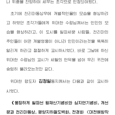
나 위훈을 찬양하여 세우는 조각으로 인정되여왔다.
초기에 천리마동상우에 개별적인물의 모습을 형상하려
고 하였던 조각가들에게
위대한
수령님께서
는 인민의 모
습을 형상하라고, 이 도시를 일떠세운 사람들, 천리마의
주인들이 어떤 개별영웅이 아니라 인민이라는것을 똑똑히
알리게 하라고 절절하게 교시하시였다. 바로 그날에 하신
위대한
수령님
의 교시가 세월의 언덕을 넘어 우리 귀전에
숭엄히 울려오는것만 같다.
김정일
위대한
령도자
동지
께서는 다음과 같이 교시하
시였다.
《웅장하게 일떠선 왕재산기념비와 삼지연기념비, 개선
문과 천리마동상, 평양지하철도벽화, 전경화 〈대전해방작