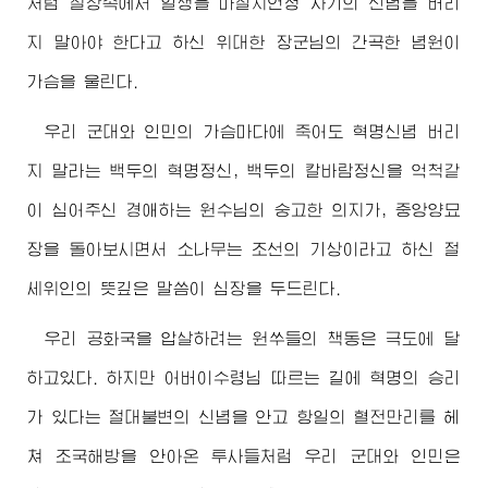
처럼 철창속에서 일생을 마칠지언정 자기의 신념을 버리
지 말아야 한다고 하신 위대한
장군님
의 간곡한 념원이
가슴을 울린다.
우리 군대와 인민의 가슴마다에 죽어도 혁명신념 버리
지 말라는 백두의 혁명정신, 백두의 칼바람정신을 억척같
이 심어주신
경애하는
원수님
의 숭고한 의지가, 중앙양묘
장을 돌아보시면서 소나무는 조선의 기상이라고 하신 절
세위인의 뜻깊은 말씀이 심장을 두드린다.
우리 공화국을 압살하려는 원쑤들의 책동은 극도에 달
하고있다. 하지만
어버이수령님
따르는 길에 혁명의 승리
가 있다는 절대불변의 신념을 안고 항일의 혈전만리를 헤
쳐 조국해방을 안아온 투사들처럼 우리 군대와 인민은