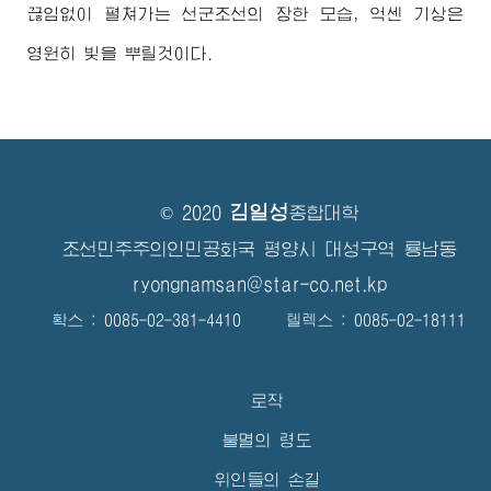
끊임없이 펼쳐가는 선군조선의 장한 모습, 억센 기상은
영원히 빛을 뿌릴것이다.
김일성
© 2020
종합대학
조선민주주의인민공화국 평양시 대성구역 룡남동
ryongnamsan@star-co.net.kp
확스 : 0085-02-381-4410 텔렉스 : 0085-02-18111
로작
불멸의 령도
위인들의 손길