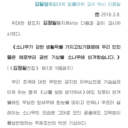
김일성
종합대학 법률대학 교수 박사 리명일
2016.3.8.
김정일
위대한 령도자
동지
께서는 다음과 같이 교시하
시였다.
《소나무가 강한 생활력을 가지고있기때문에 우리 인민
들은 예로부터 굳센 기상을 소나무에 비겨왔습니다.》
김정일
(《
전집》 제1권 106페지)
우리 조국에 대한 무한한 긍지와 자부심으로 가슴설레
이게 하는 명곡 《너를 보며 생각하네》에도 있듯이 한겨
울에도 무성한 잎새우에 흰눈을 떠이고 언제나 푸르러 설
레이는 소나무의 모습은 그대로 모진 광풍에도 끄떡없이
륭성번영하는 주체조선의 억센 기상이다.