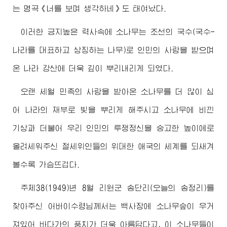
는 명곡《너를 보며 생각하네》도 태여났다.
이러한 긍지높은 력사속에 소나무는 조선의 국수(국수-
나라를 대표하고 상징하는 나무)로 인민의 사랑을 받으며
온 나라 강산에 더욱 깊이 뿌리내리게 되였다.
오랜 세월 민족의 사랑을 받아온 소나무를 더 많이 심
어 나라의 재부로 빛을 뿌리게 해주시고 소나무에 비낀
기상과 더불어 우리 인민의 투쟁정신을 숭고한 높이에로
올려세워주신 절세위인들의 위대한 애국의 세계를 되새겨
볼수록 가슴뜨겁다.
주체38(1949)년 8월 리원군 송단리(오늘의 송정리)를
찾아주신
어버이수령님
께서는 백사장에 소나무숲이 우거
져있어 바다가의 풍치가 더욱 아름답다고, 이 소나무들이