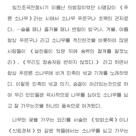
임진조국전쟁시기 이름난 의병장이였던 사명당이 《푸
른 소나무》라는 시에서 소나무 푸르구나 초목의 군자로
다, …슬플 때나 즐거울 때나 변함이 없구나, 겨울, 여름
항상 푸르구나 라고 소나무를 격찬한것을 비롯하여 많은
사람들이 《설한풍이 있은 뒤에 송백의 절개를 알겠노
라》, 《우리도 청송처럼 변하지 않겠다.》 라고 하면서
항상 푸르른 소나무에 비겨 민족의 넋과 기개를 노래하였
다. 이렇듯 민족의 넋과 의기, 숨결이 어려있는것으로 하
여 우리 인민들은 력사적으로 나무를 심어도 소나무를 심
고 잘 가꾸는것을 하나의 풍속으로 여겨왔다.
나무와 꽃을 가꾸는 묘리를 서술한 《양화소록》이나
《산림경제》와 같은 책들에서는 소나무를 심고 가꾸는