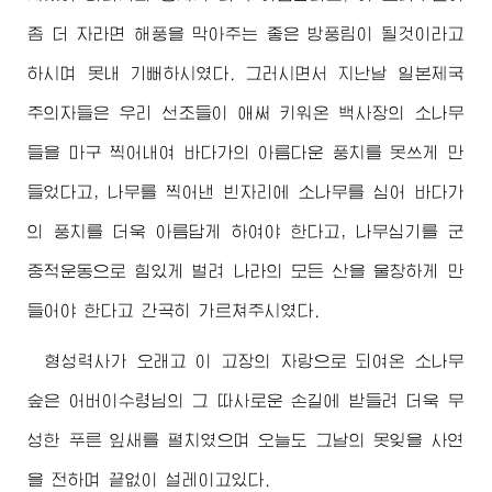
좀 더 자라면 해풍을 막아주는 좋은 방풍림이 될것이라고
하시며 못내 기뻐하시였다. 그러시면서 지난날 일본제국
주의자들은 우리 선조들이 애써 키워온 백사장의 소나무
들을 마구 찍어내여 바다가의 아름다운 풍치를 못쓰게 만
들었다고, 나무를 찍어낸 빈자리에 소나무를 심어 바다가
의 풍치를 더욱 아름답게 하여야 한다고, 나무심기를 군
중적운동으로 힘있게 벌려 나라의 모든 산을 울창하게 만
들어야 한다고 간곡히 가르쳐주시였다.
형성력사가 오래고 이 고장의 자랑으로 되여온 소나무
숲은
어버이수령님
의 그 따사로운 손길에 받들려 더욱 무
성한 푸른 잎새를 펼치였으며 오늘도 그날의 못잊을 사연
을 전하며 끝없이 설레이고있다.