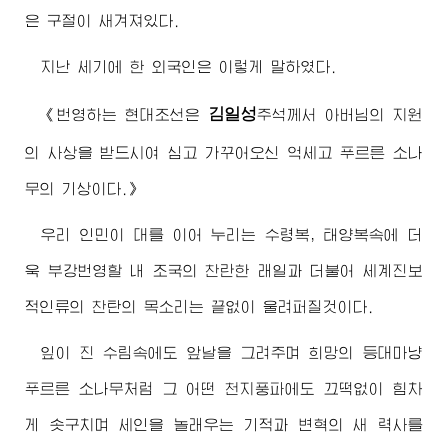
은 구절이 새겨져있다.
지난 세기에 한 외국인은 이렇게 말하였다.
김일성
《번영하는 현대조선은
주석
께서 아버님의 지원
의 사상을 받드시여 심고 가꾸어오신 억세고 푸르른 소나
무의 기상이다.》
우리 인민이 대를 이어 누리는 수령복, 태양복속에 더
욱 부강번영할 내 조국의 찬란한 래일과 더불어 세계진보
적인류의 찬탄의 목소리는 끝없이 울려퍼질것이다.
잎이 진 수림속에도 앞날을 그려주며 희망의 등대마냥
푸르른 소나무처럼 그 어떤 천지풍파에도 끄떡없이 힘차
게 솟구치며 세인을 놀래우는 기적과 변혁의 새 력사를