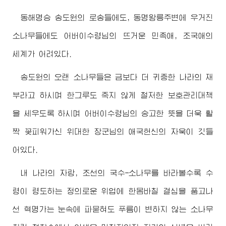
동해명승 송도원의 로송들에도, 동명왕릉주변에 우거진
소나무들에도
어버이수령님
의 뜨거운 민족애, 조국애의
세계가 어려있다.
송도원의 오랜 소나무들은 금보다 더 귀중한 나라의 재
부라고 하시며 한그루도 죽지 않게 철저한 보호관리대책
을 세우도록 하시며
어버이수령님
의 숭고한 뜻을 더욱 활
짝 꽃피워가신 위대한
장군님
의 애국헌신의 자욱이 깃들
어있다.
내 나라의 자랑, 조선의 국수-소나무를 바라볼수록 수
령이 령도하는 정의로운 위업에 한몸바칠 결심을 품고나
선 혁명가는 눈속에 파묻혀도 푸름이 변하지 않는 소나무