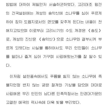
방법에 대하여 제일먼저 서술하군하였다. 고려태조 왕건
의 건국설화에는 개성의 송악산에 소나무를 심어 푸르게
하여 장차 도읍지로서의 면모를 갖추게 된다는 내용이 전
해지고있으며 이로부터 고려시기의 수도 개경은 《송도》
로, 개성의 진산은 《송악산》으로 소나무와 결부시켜 부
르게 되였다는 사실을 통하여서도 우리 인민들이 소나무
를 얼마나 즐겨 심어 가꾸며 사랑해왔는가를 잘 알수 있
다.
이처럼 설한풍속에서도 푸름을 잃지 않는 소나무에 죽
을지언정 변치 않는 굳은 절개와 기상을 담으며 대대로
사랑해온 우리 인민의 남다른 민족적정서는 만경대가문의
고결한 애국의 력사속에 더욱 빛을 뿌리였다.