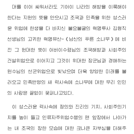
대를 이어 싸워서라도 기어이 나라의 해방을 이룩해야
한다는 지원의 뜻을 안으시고 조국과 민족을 위한 성스러
운 위업에 한생을 다 바치신 불요불굴의 혁명투사 김형직
선생님의 고귀한 혁명유산-《남산의 푸른 소나무》에 비
낀 그 원대한 뜻이
어버이수령님
의 조국해방과 사회주의
건설위업으로 이어지고 그것이 위대한
장군님
과
경애하는
원수님
의 선군위업으로 빛났으며 더욱 양양한 미래를 불
러오고 민족번영의 새 력사속에 소나무에 대한 우리 인민
의 사랑은 끝없이 꽃펴나고있다.
이 성스러운 력사속에 정의와 진리의 기치, 사회주의기
치를 높이 들고 인류자주위업수행의 맨 앞장에서 나아가
는 내 조국의 장한 모습에 대한 크나큰 자부심을 더해주