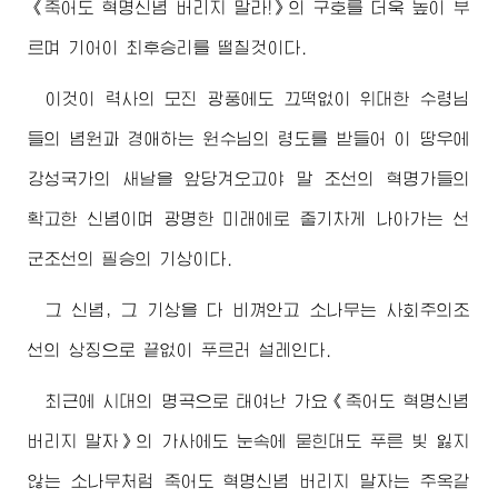
《죽어도 혁명신념 버리지 말라!》의 구호를 더욱 높이 부
르며 기어이 최후승리를 떨칠것이다.
이것이 력사의 모진 광풍에도 끄떡없이 위대한
수령님
들의 념원과
경애하는
원수님
의 령도를 받들어 이 땅우에
강성국가의 새날을 앞당겨오고야 말 조선의 혁명가들의
확고한 신념이며 광명한 미래에로 줄기차게 나아가는 선
군조선의 필승의 기상이다.
그 신념, 그 기상을 다 비껴안고 소나무는 사회주의조
선의 상징으로 끝없이 푸르러 설레인다.
최근에 시대의 명곡으로 태여난 가요《죽어도 혁명신념
버리지 말자》의 가사에도 눈속에 묻힌대도 푸른 빛 잃지
않는 소나무처럼 죽어도 혁명신념 버리지 말자는 주옥같