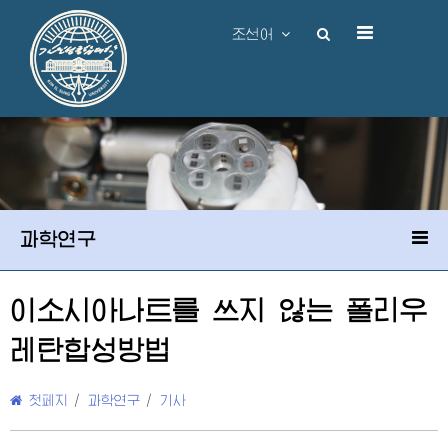
조선어
과학연구
이소시아나트를 쓰지 않는 폴리우
레탄합성방법
첫페지
/
과학연구
/
기사