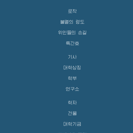
로작
불멸의 령도
위인들의 손길
특간호
기사
대학상징
학부
연구소
학자
건물
대학기금