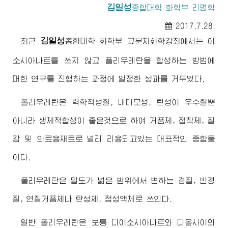
김일성
종합대학
화학부 리명학
2017.7.28.
김일성
최근
종합대학
화학부 고분자화학강좌에서는 이
소시아나트를 쓰지 않고 폴리우레탄을 합성하는 방법에
대한 연구를 진행하는 과정에 일정한 성과를 거두었다.
폴리우레탄은 력학적성질, 내마모성, 탄성이 우수할뿐
아니라 생체적합성이 좋은것으로 하여 거품체, 접착제, 칠
감 및 의료용재료로 널리 리용되고있는 대표적인 중합물
이다.
폴리우레탄은 밀도가 넓은 범위에서 변하는 경질, 반경
질, 연질거품체나 탄성체, 점성액체로 쓰인다.
일반 폴리우레탄은 보통 디이소시아나트와 디올사이의