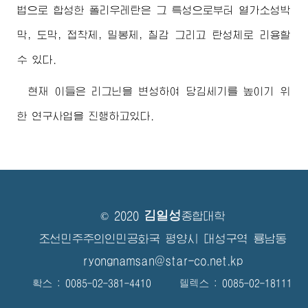
법으로 합성한 폴리우레탄은 그 특성으로부터 열가소성박
막, 도막, 접착제, 밀봉제, 칠감 그리고 탄성체로 리용할
수 있다.
현재 이들은 리그닌을 변성하여 당김세기를 높이기 위
한 연구사업을 진행하고있다.
김일성
© 2020
종합대학
조선민주주의인민공화국 평양시 대성구역 룡남동
ryongnamsan@star-co.net.kp
확스 : 0085-02-381-4410 텔렉스 : 0085-02-18111