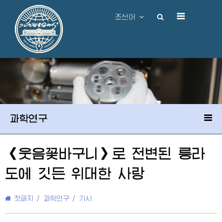
조선어
과학연구
《웃음꽃바구니》로 전변된 릉라
도에 깃든
위대한
사랑
첫페지
/
과학연구
/
기사