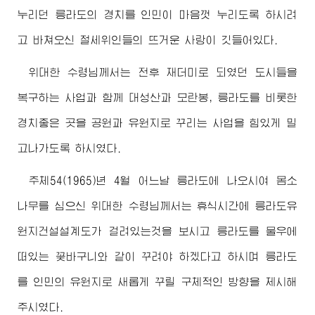
누리던 릉라도의 경치를 인민이 마음껏 누리도록 하시려
고 바쳐오신
절세위인
들의 뜨거운 사랑이 깃들어있다.
위대한
수령님께서
는 전후 재더미로 되였던 도시들을
복구하는 사업과 함께 대성산과 모란봉, 릉라도를 비롯한
경치좋은 곳을 공원과 유원지로 꾸리는 사업을 힘있게 밀
고나가도록 하시였다.
주체54(1965)년 4월 어느날 릉라도에 나오시여 몸소
나무를 심으신
위대한
수령님께서
는 휴식시간에 릉라도유
원지건설설계도가 걸려있는것을 보시고 릉라도를 물우에
떠있는 꽃바구니와 같이 꾸려야 하겠다고 하시며 릉라도
를 인민의 유원지로 새롭게 꾸릴 구체적인 방향을 제시해
주시였다.