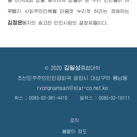
을 이겨내며 당을 충직하게 받들어 온 우리 인민들이 하
루빨리 사회주의만복을 마음껏 누리게 하려는
경애하는
김정은
동지
의 숭고한 인민사랑의 결정체들이다.
김일성
© 2020
종합대학
조선민주주의인민공화국 평양시 대성구역 룡남동
ryongnamsan@star-co.net.kp
확스 : 0085-02-381-4410 텔렉스 : 0085-02-18111
로작
불멸의 령도