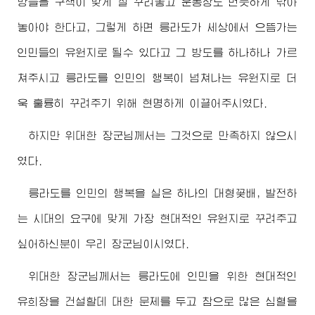
망들을 구색이 맞게 잘 꾸려놓고 운동장도 번듯하게 닦아
놓아야 한다고, 그렇게 하면 릉라도가 세상에서 으뜸가는
인민들의 유원지로 될수 있다고 그 방도를 하나하나 가르
쳐주시고 릉라도를 인민의 행복이 넘쳐나는 유원지로 더
욱 훌륭히 꾸려주기 위해 현명하게 이끌어주시였다.
하지만
위대한
장군님께서
는 그것으로 만족하지 않으시
였다.
릉라도를 인민의 행복을 실은 하나의 대형꽃배, 발전하
는 시대의 요구에 맞게 가장 현대적인 유원지로 꾸려주고
싶어하신분이 우리
장군님
이시였다.
위대한
장군님께서
는 릉라도에 인민을 위한 현대적인
유희장을 건설할데 대한 문제를 두고 참으로 많은 심혈을