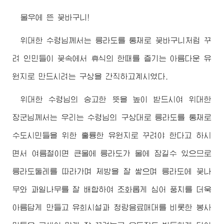
물우에 뜬 꽃바구니!
위대한
수령님께서
는 릉라도를 통채로 꽃바구니처럼 꾸
려 인민들이 꽃속에서 휴식의 한때를 즐기는 아름다운 유
원지로 만드시려는 구상을 간직하고계시였다.
위대한
수령님
의 숭고한 뜻을 높이 받드시여
위대한
장군님께서
는 우리는
수령님
의 구상대로 릉라도를 통채로
수도시민들을 위한 훌륭한 유원지로 꾸려야 한다고 하시
면서 여름철이면 큰물에 릉라도가 물에 잠길수 있으므로
릉라도둘레를 따라가며 제방을 잘 쌓으며 릉라도에 꽃나
무와 과일나무를 잘 배합하여 조화롭게 심어 풍치를 더욱
아름답게 만들고 유희시설과 청량음료매대를 비롯한 봉사