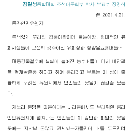
김일성
종합대학
조선어문학부 박사 부교수 장명희
2021.4.21.
릉라인민유원지!
특색있게 꾸려진 곱등어관이며 물놀이장, 현대적인 유
희시설들이 그쯘히 갖추어진 유희장과 청량음료매대들…
대동강물결우에 실실이 늘어진 능수버들이 마치 비단필
을 펼쳐놓은듯 하다고 하여 릉라라고 부르는 이 섬에 훌
륭하게 꾸려진 유원지에서 인민들의 웃음이 끊길줄 모른
다.
제노라 문명을 떠들어대는 나라들에서도 부러워할 릉라
인민유원지에 넘쳐나는 인민들의 이 랑만과 희열의 웃음
꽃에는 지난날 돈많고 권세있는자들만이 배를 두드리며