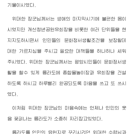
기울이시였다.
위대한
장군님께서
는 생애의 마지막시기에 불편한 몸이
시였지만 개선청년공원유희장을 비롯한 여러 단위들을 현
지지도하시면서 인민들의 문화정서생활조건을 보장할데
대한 가르치심을 주시고 필요한 대책들을 하나하나 세워
주시였다.
위대한
장군님께서
는 평양시민들이 문화정서생
활을 할수 있게 릉라도에 종합물놀이장과 유희장을 건설
하도록 하시고 하루빨리 완공되도록 마음을 쓰고 또 쓰시
였다.
이처럼
위대한
장군님
의 마음속에는 언제나 인민의 웃
음 꽃펴나는 릉라도가 소중히 자리잡고있었다.
릉라도를 인민의 유원지로 꾸리시려던
위대한
수령님
과