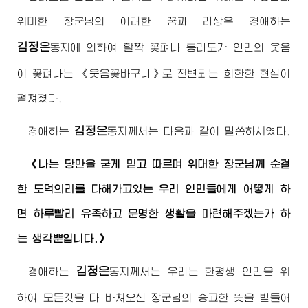
위대한
장군님
의 이러한 꿈과 리상은
경애하는
김정은
동지
에 의하여 활짝 꽃펴나 릉라도가 인민의 웃음
이 꽃펴나는 《웃음꽃바구니》로 전변되는 희한한 현실이
펼쳐졌다.
김정은
경애하는
동지
께서는 다음과 같이 말씀하시였다.
《나는 당만을 굳게 믿고 따르며
위대한
장군님
께 순결
한 도덕의리를 다해가고있는 우리 인민들에게 어떻게 하
면 하루빨리 유족하고 문명한 생활을 마련해주겠는가 하
는 생각뿐입니다.》
김정은
경애하는
동지
께서는 우리는 한평생 인민을 위
하여 모든것을 다 바쳐오신
장군님
의 숭고한 뜻을 받들어