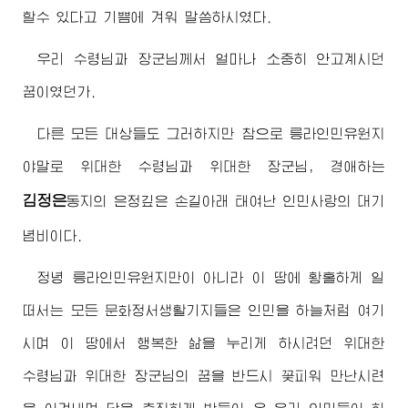
할수 있다고 기쁨에 겨워 말씀하시였다.
우리
수령님
과
장군님께서
얼마나 소중히 안고계시던
꿈이였던가.
다른 모든 대상들도 그러하지만 참으로 릉라인민유원지
야말로
위대한
수령님
과
위대한
장군님
,
경애하는
김정은
동지
의 은정깊은 손길아래 태여난 인민사랑의 대기
념비이다.
정녕 릉라인민유원지만이 아니라 이 땅에 황홀하게 일
떠서는 모든 문화정서생활기지들은 인민을 하늘처럼 여기
시며 이 땅에서 행복한 삶을 누리게 하시려던
위대한
수령님
과
위대한
장군님
의 꿈을 반드시 꽃피워 만난시련