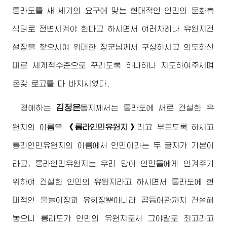
릉라도를 새 세기의 요구에 맞는 현대적인 인민의 문화휴
식터로 전변시켜야 한다고 하시면서 여러차례나 유원지건
설장을 찾으시여
위대한
장군님께서
구상하시고 의도하신
대로 세계적수준으로 꾸리도록 하나하나 지도하여주시며
온갖 로고를 다 바치시였다.
김정은
경애하는
동지
께서는 릉라도에 새로 건설한 유
원지의 이름을
《릉라인민유원지》
라고 부르도록 하시고
릉라인민유원지의 이름에서 인민이라는 두 글자가 기본이
라고, 릉라인민유원지는 우리 당이 인민들에게 안겨주기
위하여 건설한 인민의 유원지라고 하시면서 릉라도에 현
대적인 물놀이장과 유희장뿐아니라 곱등어관까지 건설해
놓으니 릉라도가 인민의 유원지로서 그야말로
최고
라고