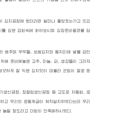
 이 김치공장에 왔더라면 얼마나 좋았겠는가고 뜨겁
시를 깊은 감회속에 읽어보시며 김장준비풍경을 담
한 배추며 무우들, 보쌈김치와 동치미에 넣을 감인
위해 준비해놓은 고추, 마늘, 파, 생강들이 그려져
향긋하게 잘 익은 김치맛이 떠올라 군침이 절로 돈
기생산공정, 장절임생산공정 등 고도로 자동화, 로
계하고 우리의 로동계급이 제작설치하였다는데 우리
짝 놀랄 정도라고 더없이 만족해하시였다.