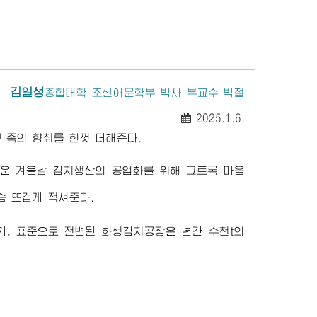
김일성
종합대학
조선어문학부 박사 부교수 박철
2025.1.6.
민족의 향취를 한껏 더해준다.
추운 겨울날 김치생산의 공업화를 위해 그토록 마음
슴 뜨겁게 적셔준다.
, 표준으로 전변된 화성김치공장은 년간 수천t의