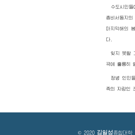
수도시민들
총비서동지
의
마지막해의 봄
다.
잊지 못할
곡에 훌륭히 
정녕 인민
족의 자랑인 
김일성
© 2020
종합대학