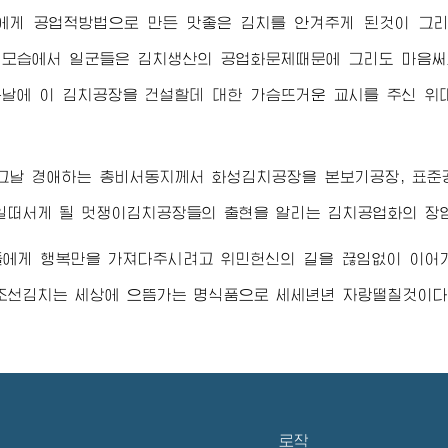
에게 공업적방법으로 만든 맛좋은 김치를 안겨주게 된것이 그
 모습에서 일군들은 김치생산의 공업화문제때문에 그리도 마음
날에 이 김치공장을 건설할데 대한 가슴뜨거운 교시를 주신
위
 그날
경애하는
총비서동지께서
화성김치공장을 본보기공장, 표준
일떠서게 될 멋쟁이김치공장들의 출현을 알리는 김치공업화의 장
들에게 행복만을 가져다주시려고 위민헌신의 길을 끊임없이 이
조선김치는 세상에 으뜸가는 명식품으로 세세년년 자랑떨칠것이다
로작