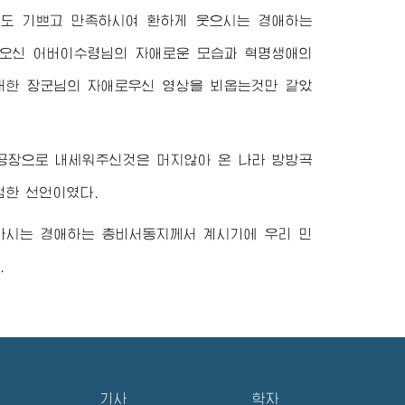
리도 기쁘고 만족하시여 환하게 웃으시는
경애하는
써오신
어버이수령님
의 자애로운 모습과 혁명생애의
대한
장군님
의 자애로우신 영상을 뵈옵는것만 같았
공장으로 내세워주신것은 머지않아 온 나라 방방곡
엄한 선언이였다.
어가시는
경애하는
총비서동지께서
계시기에 우리 민
.
기사
학자