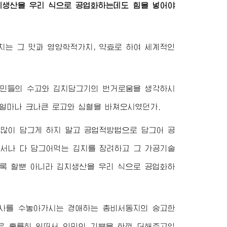
치생산을 우리 식으로 공업화하는데도 힘을 넣어야
치는 그 맛과 영양학적가치, 약효로 하여 세계적인
인민들의 수고와 김치담그기의 번거로움을 생각하시
얼마나 크나큰 로고와 심혈을 바쳐오시였던가.
 많이 담그게 하지 말고 공업적방법으로 담그어 공
에서나 다 담그어먹는 김치를 장려하고 그 가공기술
록 할뿐 아니라 김치생산을 우리 식으로 공업화하
력사를 수놓아가시는
경애하는
총비서동지
의 숭고한
 훌륭히 일떠서 인민의 기쁨을 한껏 더해주고있