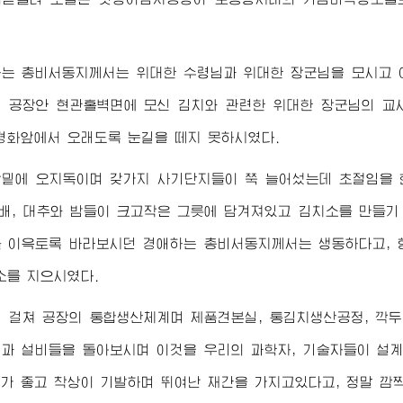
하는
총비서동지께서
는
위대한
수령님
과
위대한
장군님
을 모시고
며 공장안 현관홀벽면에 모신 김치와 관련한
위대한
장군님
의 교
경화앞에서 오래도록 눈길을 떼지 못하시였다.
밑에 오지독이며 갖가지 사기단지들이 쭉 늘어섰는데 초절임을 
 배, 대추와 밤들이 크고작은 그릇에 담겨져있고 김치소를 만들기 
를 이윽토록 바라보시던
경애하는
총비서동지께서
는 생동하다고, 
소를 지으시였다.
 걸쳐 공장의 통합생산체계며 제품견본실, 통김치생산공정, 깍두
과 설비들을 돌아보시며 이것을 우리의 과학자, 기술자들이 설
가 좋고 착상이 기발하며 뛰여난 재간을 가지고있다고, 정말 깜