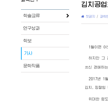
김치공업
학술교류
첫페지
/
과학
연구성과
학보
1월이면 어
기사
하지만 그 
문학작품
쓰신
경애하
2017년 1
김치, 장절임
위대한
령