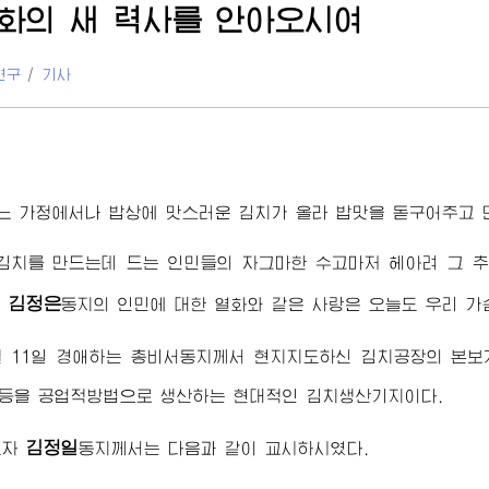
화의 새 력사를 안아오시여
연구
/
기사
느 가정에서나 밥상에 맛스러운 김치가 올라 밥맛을 돋구어주고 
김치를 만드는데 드는 인민들의 자그마한 수고마저 헤아려 그 
김정은
는
동지
의 인민에 대한 열화와 같은 사랑은 오늘도 우리 가
월 11일
경애하는
총비서동지께서
현지지도하신 김치공장의 본보기
 등을 공업적방법으로 생산하는 현대적인 김치생산기지이다.
김정일
도자
동지께서
는 다음과 같이 교시하시였다.