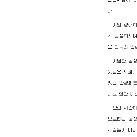
다.
이날
경애
게 말씀하시
은 한폭의 반
아담한 담장
듯싶은 사과,
있는 반경화
다고 환한 미
오랜 시간에
보트화된 공정
사람들이 머리