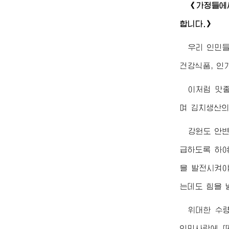
《가정들에
합니다.》
우리 인민들
건강식품, 인
이처럼 맛
며 김치생산
강원도 안변
급하도록 하
을 발전시켜야
는데도 힘을 
위대한
수
인민사랑에 