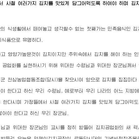
서 사철 여러가지 김치를 맛있게 담그어먹도록 하여야 하며 김
의 식생활에서 떼여놓고 생각할수 없는 첫째가는 민족음식인 김
기식품으로 유명하다.
좋고 영양가높은것이 김치이지만 추위속에서 김치를 해야 하는 
의 공업화를 실현하시기 위해
위대한
수령님
과
위대한
장군님께서
군 천삼농업협동조합(당시)을 찾으시여 앞으로 김치를 집집마다
여야 한다고 하신 우리
수령님
, 예로부터 우리 나라의 어느 지방
 한다시며 가정들에서 사철 여러가지 김치를 맛있게 담그어먹도
넣어야 한다고 하신 우리
장군님
.
령님
과
위대한
장군님
의 교시를 정히 받들어 김치공업화의 새 
떠받들려 오늘은 멋쟁이김치공장이 로동당시대의 기념비적창조물로