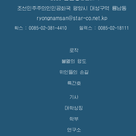
조선민주주의인민공화국 평양시 대성구역 룡남동
ryongnamsan@star-co.net.kp
확스 : 0085-02-381-4410 텔렉스 : 0085-02-18111
로작
불멸의 령도
위인들의 손길
특간호
기사
대학상징
학부
연구소