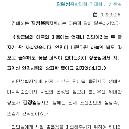
김일성
종합대학
경제학부 김주일
2022.9.26.
김정은
경애하는
동지
께서는 다음과 같이 말씀하시였다.
《
장군님
의 애국의 마음에는 언제나 인민이라는 두 글
자가 꽉 차있었습니다. 인민이 바란다면 하늘의 별도 따
오고 돌우에도 꽃을 피워야 한다는것이
장군님께서
지니
고계신 인민사랑의 숭고한 뜻이고 의지였습니다.》
인민생활향상에 언제나 깊은 관심을 돌리시고 생애의
마지막순간까지 자신의 온넋을 깡그리 불태우신
위대한
김정일
령도자
동지
의 생애는 전체 조선인민의 심장속에
뜨겁게 간직되여있다.
인민들에게 제일 좋은것을 마련해주시기 위하여 하나의