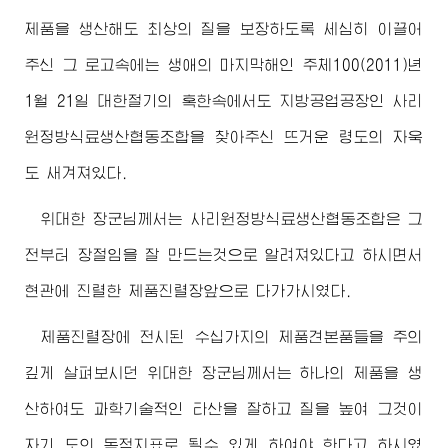
제품을 생산해도 최상의 질을 보장하도록 세심히 이끌어
주신 그 로고속에는 생애의 마지막해인 주체100(2011)년
1월 21일 대한절기의 혹한속에서도 지방공업공장인 사리
원정방식료생산협동조합을 찾아주신 뜨거운 령도의 자욱
도 새겨져있다.
위대한
장군님께서
는 사리원정방식료생산협동조합은 그
전부터 장절임을 잘 만드는것으로 알려져있다고 하시면서
현관에 진렬한 제품진렬장앞으로 다가가시였다.
제품진렬장에 전시된 수십가지의 제품견본품들을 주의
깊게 살펴보시던
위대한
장군님께서
는 하나의 제품을 생
산하여도 과학기술적인 타산을 잘하고 질을 높여 그것이
자기 도의 독점지표로 될수 있게 하여야 한다고 하시였