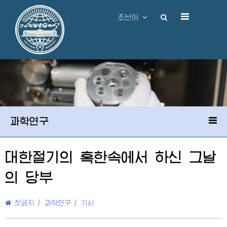
조선어
과학연구
대한절기의 혹한속에서 하신 그날
의 당부
첫페지
/
과학연구
/
기사