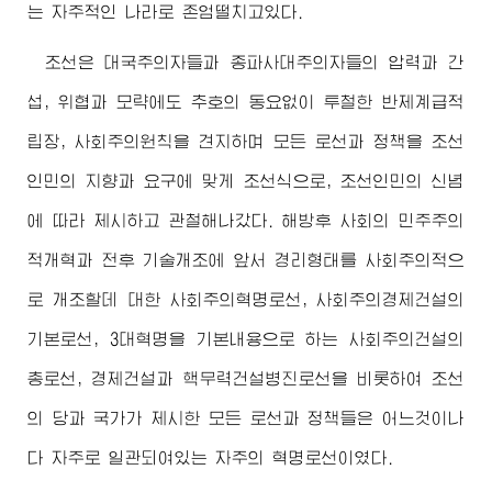
는 자주적인 나라로 존엄떨치고있다.
조선은 대국주의자들과 종파사대주의자들의 압력과 간
섭, 위협과 모략에도 추호의 동요없이 투철한 반제계급적
립장, 사회주의원칙을 견지하며 모든 로선과 정책을 조선
인민의 지향과 요구에 맞게 조선식으로, 조선인민의 신념
에 따라 제시하고 관철해나갔다. 해방후 사회의 민주주의
적개혁과 전후 기술개조에 앞서 경리형태를 사회주의적으
로 개조할데 대한 사회주의혁명로선, 사회주의경제건설의
기본로선, 3대혁명을 기본내용으로 하는 사회주의건설의
총로선, 경제건설과 핵무력건설병진로선을 비롯하여 조선
의 당과 국가가 제시한 모든 로선과 정책들은 어느것이나
다 자주로 일관되여있는 자주의 혁명로선이였다.