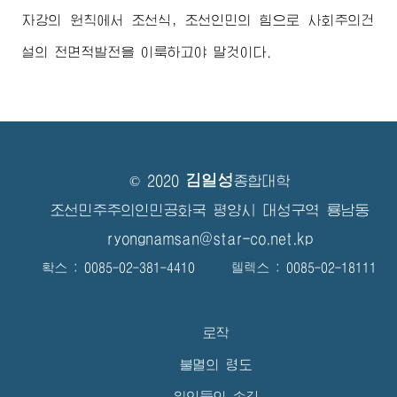
자강의 원칙에서 조선식, 조선인민의 힘으로 사회주의건
설의 전면적발전을 이룩하고야 말것이다.
김일성
© 2020
종합대학
조선민주주의인민공화국 평양시 대성구역 룡남동
ryongnamsan@star-co.net.kp
확스 : 0085-02-381-4410 텔렉스 : 0085-02-18111
로작
불멸의 령도
위인들의 손길