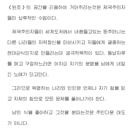
《원조》의 공간을 리용하여 거머쥐려는것은 제국주의자
들의 상투적인 수법이다.
제국주의자들이 세계도처에서 내흔들고있는 돈주머니는
다른 나라들의 자력정신을 마비시키고 저들에게 굴종하는
현대판식민지로 만들려는데 궁극적목적이 있다. 동냥자루
를 메고 구걸하느라면 어차피 자기의 운명을 남에게 내맡
긴 노예가 되고만다.
그러므로 혁명하는 나라와 인민은 언제나 자기 힘을 믿
고 자체의 힘으로 모든 문제를 풀어나가야 한다.
남의 식을 좋아하고 그것을 본따는것은 주인다운 태도
가 아니다.