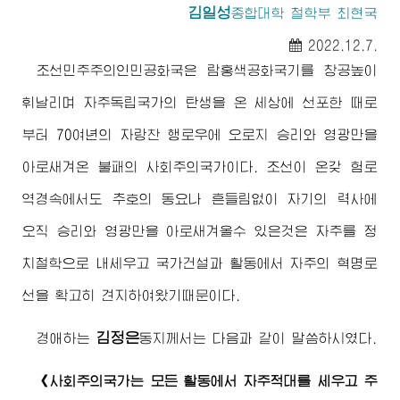
김일성
종합대학
철학부 최현국
2022.12.7.
조선민주주의인민공화국은 람홍색공화국기를 창공높이
휘날리며 자주독립국가의 탄생을 온 세상에 선포한 때로
부터 70여년의 자랑찬 행로우에 오로지 승리와 영광만을
아로새겨온 불패의 사회주의국가이다. 조선이 온갖 험로
역경속에서도 추호의 동요나 흔들림없이 자기의 력사에
오직 승리와 영광만을 아로새겨올수 있은것은 자주를 정
치철학으로 내세우고 국가건설과 활동에서 자주의 혁명로
선을 확고히 견지하여왔기때문이다.
김정은
경애하는
동지
께서는 다음과 같이 말씀하시였다.
《사회주의국가는 모든 활동에서 자주적대를 세우고 주