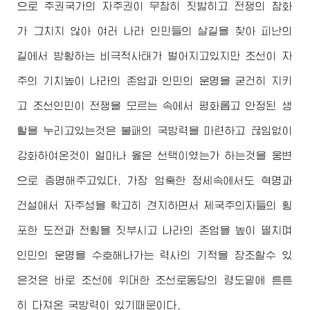
으로 주권국가의 자주권이 무참히 짓밟히고 전쟁의 참화
가 그치지 않아 여러 나라 인민들의 살길을 찾아 피난의
길에서 방황하는 비극적사태가 벌어지고있지만 조선이 자
주의 기치높이 나라의 존엄과 인민의 운명을 굳건히 지키
고 조선인민이 전쟁을 모르는 속에서 평화롭고 안정된 생
활을 누리고있는것은 불패의 국방력을 마련하고 끊임없이
강화하여온것이 얼마나 옳은 선택이였는가 하는것을 웅변
으로 증명해주고있다. 가장 엄혹한 정세속에서도 혁명과
건설에서 자주성을 확고히 견지하면서 제국주의자들의 횡
포한 도전과 전횡을 짓부시고 나라의 존엄을 높이 떨치며
인민의 운명을 수호해나가는 력사의 기적을 창조할수 있
은것은 바로 조선에
위대한
조선로동당의 령도밑에 튼튼
히 다져온 국방력이 있기때문이다.