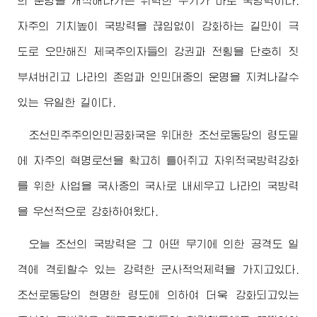
의 운명을 개척해나가는 위력한 무기가 바로 국방력이다.
자주의 기치높이 국방력을 끊임없이 강화하는 길만이 극
도로 오만해진 제국주의자들의 강권과 전횡을 단호히 짓
부셔버리고 나라의 존엄과 인민대중의 운명을 지켜나갈수
있는 유일한 길이다.
조선민주주의인민공화국은
위대한
조선로동당의 령도밑
에 자주의 혁명로선을 확고히 틀어쥐고 자위적국방력강화
를 위한 사업을 국사중의 국사로 내세우고 나라의 국방력
을 우선적으로 강화하여왔다.
오늘 조선의 국방력은 그 어떤 무기에 의한 공격도 일
격에 격퇴할수 있는 강력한 군사적억제력을 가지고있다.
조선로동당의 현명한 령도에 의하여 더욱 강화되고있는