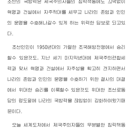
조선의 국방력은 제국주의자들의 침략책동에도 끄떡없이
혁명과 건설에서 자주적대를 세우고 나라의 존엄과 인민
의 운명을 수호해나갈수 있게 하는 위력한 담보로 되고있
다.
조선인민이 1950년대의 가렬한 조국해방전쟁에서 승리
할수 있은것도, 지난 세기 마지막년대에 제국주의련합세
력과 맞서 혁명과 건설에서 자주성을 확고히 견지하면서
나라의 존엄과 인민의 운명을 수호하기 위한 결사의 대결
에서
위대한
승리를 이룩할수 있은것도
위대한
조선로동
당의 령도밑에 나라의 국방력을 끊임없이 강화하여왔기때
문이다.
오늘 세계도처에서 제국주의자들의 무분별한 침략책동