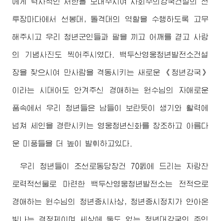
에게 력사적인 서한을 보내주시여 사회주의강국건설의 전
투장마다에서 선봉대, 돌격대의 역할을 수행하도록 고무
해주시고 우리 청년군인들과 팔을 끼고 어깨를 겯고 사랑
의 기념사진도 찍어주시였다. 백두산영웅청년발전소건설
장을 찾으시여 만사람을 격동시키는 새로운 《청년강국》
이라는 시대어도 안겨주신
경애하는
원수님
의 자애로운
품속에서 우리 청년들은 남들이 보란듯이 생기와 활력에
넘쳐 세인을 경탄시키는 영웅청년신화를 창조하고 아름다
운 미풍들을 더 높이 발휘하고있다.
우리 청년들이 조선로동당창건 70돐에 드리는 자랑찬
로력적선물로 마련한 백두산영웅청년발전소는 전적으로
경애하는
원수님
의 청년중시사상, 청년중시정치가 안아온
빛나는 결정체이며 세상에 둘도 없는 청년대강국의 주인