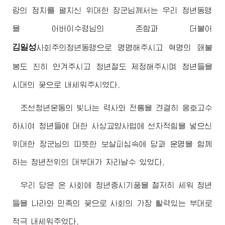
랑의 정치를 펼치신
위대한
장군님
께서는 우리 청년동맹
을
어버이수령님
의 존함과 더불어
김일성
사회주의청년동맹으로
명명해주시고 혁명의 홰불
봉도 친히 안겨주시고 청년절도 제정해주시며 청년들을
시대의 꽃으로 내세워주시였다.
조선청년운동의 빛나는 력사와 전통을 견결히 옹호고수
하시여 청년들에 대한 사상교양사업에 선차적힘을 넣으신
위대한
장군님
의 따뜻한 보살피심속에 당과 운명을 함께
하는 청년전위의 대부대가 자라날수 있었다.
우리 당은 온 사회에 청년중시기풍을 철저히 세워 청년
들을 나라와 민족의 꽃으로 사회의 가장 활력있는 부대로
적극 내세워주었다.