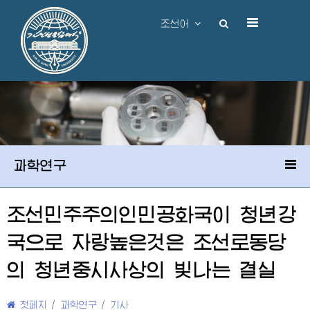
조선어
과학연구
조선민주주의인민공화국이 청년강
국으로 자랑높은것은 조선로동당
의 청년중시사상의 빛나는 결실
첫페지
/
과학연구
/
기사