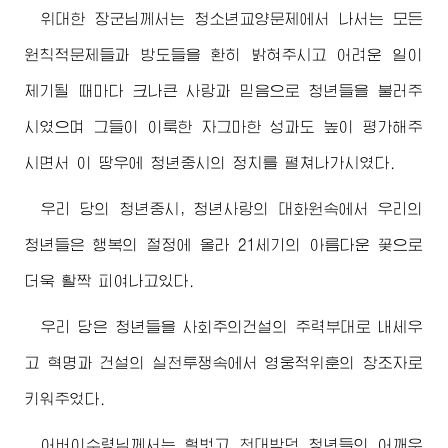
위대한
장군님
께서는 청소년교양문제에서 나서는 모든
원칙적문제들과 방도들을 환히 밝혀주시고 어려운 일이
제기될 때마다 크나큰 사랑과 믿음으로 청년들을 불러주
시였으며 그들이 이룩한 자그마한 성과도 높이 평가해주
시면서 이 땅우에 청년중시의 정치를 펼쳐나가시였다.
우리 당의 청년중시, 청년사랑의 대화원속에서 우리의
청년들은 행복의 절정에 올라 21세기의 아름다운 꽃으로
더욱 활짝 피여나고있다.
우리 당은 청년들을 사회주의건설의 주력부대로 내세우
고 혁명과 건설의 실천투쟁속에서 영웅적위훈의 창조자로
키워주었다.
어버이수령님
께서는 헐벗고 천대받던 청년들의 어깨우