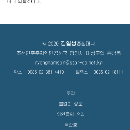
이 비약할것이다.
김일성
© 2020
종합대학
조선민주주의인민공화국 평양시 대성구역 룡남동
ryongnamsan@star-co.net.kp
확스 : 0085-02-381-4410 텔렉스 : 0085-02-18111
로작
불멸의 령도
위인들의 손길
특간호