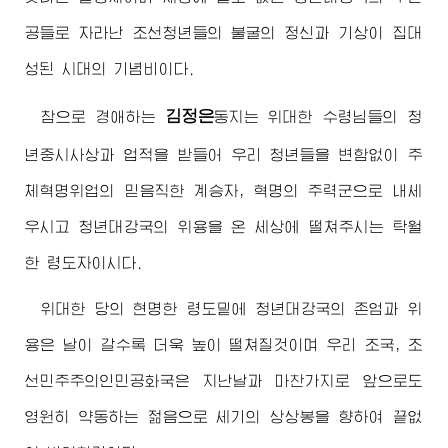
공들로 자라난 조선청년들의 불굴의 정신과 기상이 집대
성된 시대의 기념비이다.
김정은
참으로
경애하는
동지
는
위대한
수령님
들의 청
년중시사상과 업적을 받들어 우리 청년들을 변함없이 주
체혁명위업의 믿음직한 계승자, 혁명의 주력군으로 내세
우시고 청년대강국의 위용을 온 세상에 떨쳐주시는 탁월
한 령도자이시다.
위대한 당의 현명한 령도밑에 청년대강국의 존엄과 위
용은 날이 갈수록 더욱 높이 떨쳐질것이며 우리 조국, 조
선민주주의인민공화국은 지난날과 마찬가지로 앞으로도
영원히 약동하는 젊음으로 세기의 상상봉을 향하여 끝없