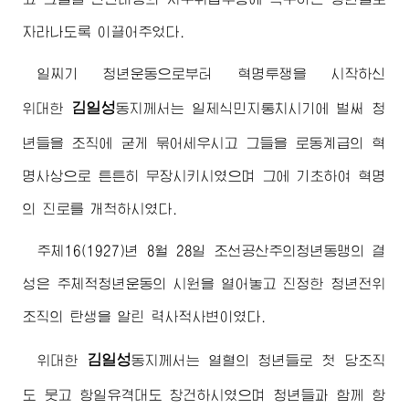
자라나도록 이끌어주었다.
일찌기 청년운동으로부터 혁명투쟁을 시작하신
김일성
위대한
동지
께서는 일제식민지통치시기에 벌써 청
년들을 조직에 굳게 묶어세우시고 그들을 로동계급의 혁
명사상으로 튼튼히 무장시키시였으며 그에 기초하여 혁명
의 진로를 개척하시였다.
주체16(1927)년 8월 28일 조선공산주의청년동맹의 결
성은 주체적청년운동의 시원을 열어놓고 진정한 청년전위
조직의 탄생을 알린 력사적사변이였다.
김일성
위대한
동지
께서는 열혈의 청년들로 첫 당조직
도 뭇고 항일유격대도 창건하시였으며 청년들과 함께 항