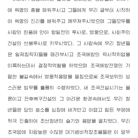
에 혁명의 총을 메워주시고 그들에게 우리 글부터 시작하
여 혁명의 진리를 배워주고 깨우쳐주시였으며 그들모두를
사랑의 한품에 안아 항일전의 투사로, 영웅으로, 사회주의
건설의 선봉투사로 키우시였다. 그 사랑속에 우리 청년들
은 일제침략자들을 때려부시고 조국해방의 력사적위업을
이룩하는데서 결정적역할을 하였으며 조국해방전쟁의 가
렬한 불길속에서 영웅적용맹을 떨침으로써 조국보위의 성
스러운 임무를 훌륭히 수행하였다. 새 조국건설시기는 물
론이고 전후복구건설의 그 어려운 환경속에서도 우리 청
년들은 당의 호소를 심장에 새겨안고 어렵고 힘든 부문에
적극 진출하여 조선청년의 슬기와 용맹을 떨치였다. 우리
조국땅에 자랑높은 수많은 대기념비적창조물들은 이 땅우