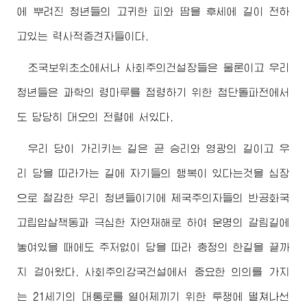
에 뿌려진 청년들의 고귀한 피와 땀을 후세에 길이 전하
고있는 력사적증견자들이다.
조국보위초소에서나 사회주의건설장들은 물론이고 우리
청년들은 과학의 령마루를 점령하기 위한 첨단돌파전에서
도 당당히 대오의 전렬에 서있다.
우리 당이 가리키는 길은 곧 승리와 영광의 길이고 우
리 당을 따라가는 길에 자기들의 행복이 있다는것을 심장
으로 절감한 우리 청년들이기에 제국주의자들의 반공화국
고립압살책동과 극심한 자연재해로 하여 운명의 갈림길에
놓여있을 때에도 주저없이 당을 따라 충정의 한길을 끝까
지 걸어왔다. 사회주의강국건설에서 중요한 의의를 가지
는 21세기의 대통로를 열어제끼기 위한 투쟁에 떨쳐나선