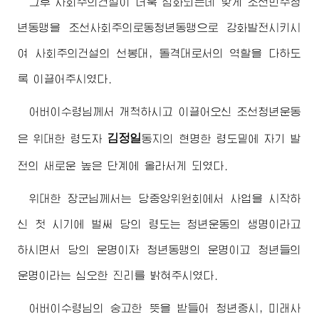
그후 사회주의건설이 더욱 심화되는데 맞게 조선민주청
년동맹을 조선사회주의로동청년동맹으로 강화발전시키시
여 사회주의건설의 선봉대, 돌격대로서의 역할을 다하도
록 이끌어주시였다.
어버이수령님
께서 개척하시고 이끌어오신 조선청년운동
김정일
은
위대한
령도자
동지
의 현명한 령도밑에 자기 발
전의 새로운 높은 단계에 올라서게 되였다.
위대한
장군님
께서는 당중앙위원회에서 사업을 시작하
신 첫 시기에 벌써 당의 령도는 청년운동의 생명이라고
하시면서 당의 운명이자 청년동맹의 운명이고 청년들의
운명이라는 심오한 진리를 밝혀주시였다.
어버이수령님
의 숭고한 뜻을 받들어 청년중시, 미래사