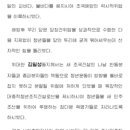
일의 피바다, 불바다를 헤치시여 조국해방의 력사적위업
을 이룩하시였다.
해방후 우리 당은 당창건위업을 성과적으로 수행한 다
음 지체없이 청년들을 당의 두리에 굳게 묶어세우는데 선
차적인 힘을 돌리였다.
김일성
위대한
동지
께서는 새 조국건설의 나날 반동분
자들과 종파분자들의 책동으로 청년운동이 방향을 옳바로
잡지 못하고 분렬될 위험에 처하게 되였을 때 독창적인
대중적청년조직건설로선을 제시하시여 청년들을 새 민주
조선을 위하여 투쟁하는 참다운 혁명가들로 자라나도록
하시였다.