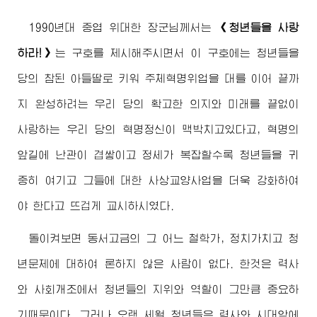
1990년대 중엽
위대한
장군님
께서는
《청년들을 사랑
하라!》
는 구호를 제시해주시면서 이 구호에는 청년들을
당의 참된 아들딸로 키워 주체혁명위업을 대를 이어 끝까
지 완성하려는 우리 당의 확고한 의지와 미래를 끝없이
사랑하는 우리 당의 혁명정신이 맥박치고있다고, 혁명의
앞길에 난관이 겹쌓이고 정세가 복잡할수록 청년들을 귀
중히 여기고 그들에 대한 사상교양사업을 더욱 강화하여
야 한다고 뜨겁게 교시하시였다.
돌이켜보면 동서고금의 그 어느 철학가, 정치가치고 청
년문제에 대하여 론하지 않은 사람이 없다. 한것은 력사
와 사회개조에서 청년들의 지위와 역할이 그만큼 중요하
기때문이다. 그러나 오랜 세월 청년들은 력사와 시대앞에