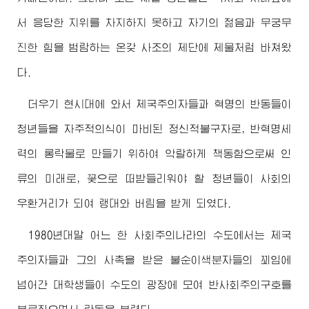
서 응당한 지위를 차지하지 못하고 자기의 젊음과 무궁무
진한 힘을 범람하는 온갖 사조의 제단에 제물처럼 바쳐왔
다.
더우기 현시대에 와서 제국주의자들과 혁명의 반동들이
청년들을 자주적의식이 마비된 정신적불구자로, 반혁명세
력의 롱락물로 만들기 위하여 악랄하게 책동함으로써 인
류의 미래로, 꽃으로 떠받들리워야 할 청년들이 사회의
우환거리가 되여 랭대와 버림을 받게 되였다.
1980년대말 어느 한 사회주의나라의 수도에서는 제국
주의자들과 그의 사촉을 받은 불순이색분자들의 꾀임에
넘어간 대학생들이 수도의 광장에 모여 반사회주의구호를