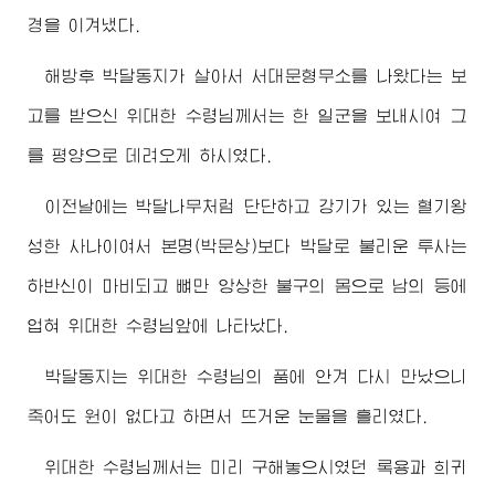
경을 이겨냈다.
해방후 박달동지가 살아서 서대문형무소를 나왔다는 보
고를 받으신
위대한
수령님께서
는 한 일군을 보내시여 그
를 평양으로 데려오게 하시였다.
이전날에는 박달나무처럼 단단하고 강기가 있는 혈기왕
성한 사나이여서 본명(박문상)보다 박달로 불리운 투사는
하반신이 마비되고 뼈만 앙상한 불구의 몸으로 남의 등에
업혀
위대한
수령님
앞에 나타났다.
박달동지는
위대한
수령님
의 품에 안겨 다시 만났으니
죽어도 원이 없다고 하면서 뜨거운 눈물을 흘리였다.
위대한
수령님께서
는 미리 구해놓으시였던 록용과 희귀