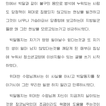
의에서 박달과 같이 불구의 몸으로 병석에 누워있는 사람
도 당정책이 제대로 집행되지 않고있는 현상을 발견하고
그것이 너무나 가슴아파서 당중앙에 보고하는데 지방일군
들은 왜 그런 현상을 모르고있는가고 비판하시였다.
박달동지는 자기가 영영 일어날수 없다는것과 또 자기
의 생이 얼마 남지 않았다는것을 깨닫게 된 때부터 침상
에 누워서 청소년교양에 이바지할수 있는 글을 쓰기 시작
하였다.
위대한
수령님께서
는 이 사실을 아시고 박달동지를 찾
아가시여 그런 무리한 일은 하지 말라고 만류하시였다.
박달동지는
위대한
수령님
께 자신이 지금까지 살아있는
것은
장군님
덕인데 조금이라도 혁명에 도움을 주는것이