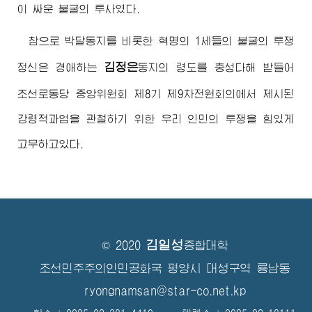
이 싸운 불굴의 투사였다.
참으로 박달동지를 비롯한 혁명의 1세들의 불굴의 투쟁
김정은
정신은
경애하는
동지
의 령도를 충성다해 받들어
조선로동당 중앙위원회 제8기 제9차전원회의에서 제시된
강령적과업을 관철하기 위한 우리 인민의 투쟁을 힘있게
고무하고있다.
김일성
© 2020
종합대학
조선민주주의인민공화국 평양시 대성구역 룡남동
ryongnamsan@star-co.net.kp