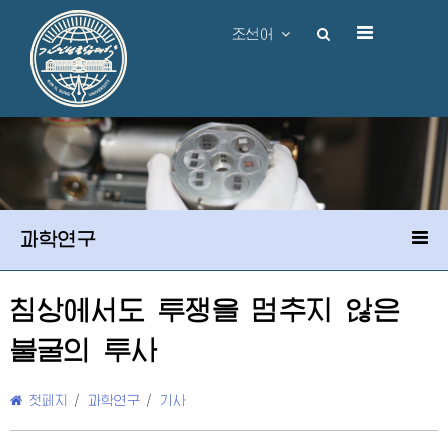
조선어
과학연구
침상에서도 투쟁을 멈추지 않은
불굴의 투사
첫페지
/
과학연구
/
기사