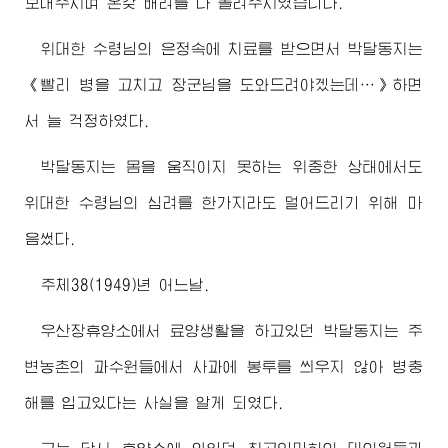
보내주시며 온갖 배려를 다 돌려주시였습니다.
위대한
수령님
의 은정속에 치료를 받으면서 박달동지는
《빨리 병을 고치고
장군님
을 도와드려야겠는데…》하면
서 늘 걱정하였다.
박달동지는 몸을 움직이지 못하는 위중한 상태에서도
위대한
수령님
의 심려를 한가지라도 덜어드리기 위해 마
음썼다.
주체38(1949)년 어느날.
우산장휴양소에서 료양생활을 하고있던 박달동지는 주
변농촌의 과수원들에서 사과에 봉투를 씌우지 않아 병충
해를 입고있다는 사실을 알게 되였다.