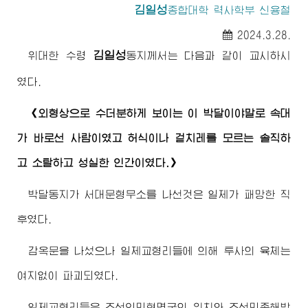
김일성
종합대학
력사학부 신용철
2024.3.28.
김일성
위대한
수령
동지께서
는 다음과 같이 교시하시
였다.
《외형상으로 수더분하게 보이는 이 박달이야말로 속대
가 바로선 사람이였고 허식이나 겉치레를 모르는 솔직하
고 소탈하고 성실한 인간이였다.》
박달동지가 서대문형무소를 나선것은 일제가 패망한 직
후였다.
감옥문을 나섰으나 일제교형리들에 의해 투사의 육체는
여지없이 파괴되였다.
일제교형리들은 조선인민혁명군의 위치와 조선민족해방