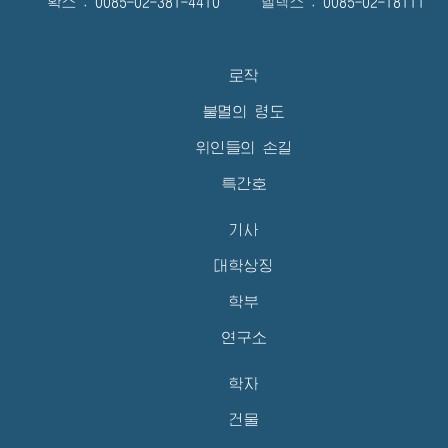
확스 : 0085-02-381-4410 텔렉스 : 0085-02-18111
로작
불멸의 령도
위인들의 손길
특간호
기사
대학상징
학부
연구소
학자
건물