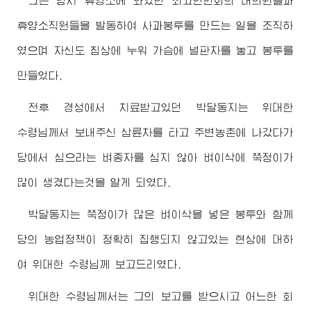
그는 당시 휴양소에 와있던
최고
인민회의 대의원들과
휴양소직원들을 발동하여 사과봉투를 만드는 일을 조직하
였으며 자신도 침상에 누워 가슴에 널판자를 놓고 봉투를
만들었다.
전후 경성에서 치료받고있던 박달동지는
위대한
수령님께서
보내주신 삼륜차를 타고 주변농촌에 나갔다가
당에서 심으라는 벼종자를 심지 않아 벼이삭에 쭉정이가
많이 생겼다는것을 알게 되였다.
박달동지는 쭉정이가 많은 벼이삭을 넣은 봉투와 함께
당의 농업정책이 정확히 집행되지 않고있는 현상에 대하
여
위대한
수령님
께 보고드리였다.
위대한
수령님께서
는 그의 보고를 받으시고 어느한 회