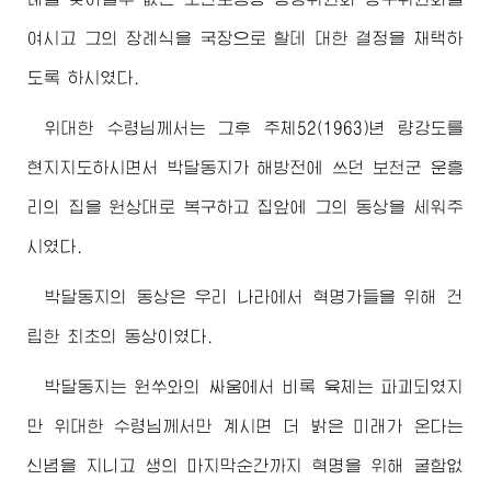
여시고 그의 장례식을 국장으로 할데 대한 결정을 채택하
도록 하시였다.
위대한
수령님께서
는 그후 주체52(1963)년 량강도를
현지지도하시면서 박달동지가 해방전에 쓰던 보천군 운흥
리의 집을 원상대로 복구하고 집앞에 그의 동상을 세워주
시였다.
박달동지의 동상은 우리 나라에서 혁명가들을 위해 건
립한 최초의 동상이였다.
박달동지는 원쑤와의 싸움에서 비록 육체는 파괴되였지
만
위대한
수령님께서
만 계시면 더 밝은 미래가 온다는
신념을 지니고 생의 마지막순간까지 혁명을 위해 굴함없