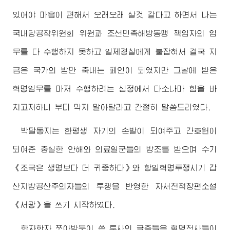
있어야 마음이 편해서 오래오래 살것 같다고 하면서 나는
국내당공작위원회 위원과 조선민족해방동맹 책임자의 임
무를 다 수행하지 못하고 일제경찰에게 붙잡혀서 결국 지
금은 국가의 밥만 축내는 페인이 되였지만 그날에 받은
혁명임무를 마저 수행하려는 심정에서 다소나마 힘을 바
치고저하니 부디 막지 말아달라고 간절히 말씀드리였다.
박달동지는 한평생 자기의 손발이 되여주고 간호원이
되여준 충실한 안해와 의료일군들의 방조를 받으며 수기
《조국은 생명보다 더 귀중하다》와 항일혁명투쟁시기 갑
산지방공산주의자들의 투쟁을 반영한 자서전적장편소설
《서광》을 쓰기 시작하였다.
한자한자 쪼아박듯이 쓴 투사의 글줄들은 혁명전사들이