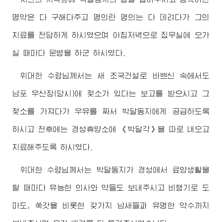
명약은 다 구해다주고 명의란 명의는 다 데려다가 그의
치료를 전담하게 하시였으며 아침저녁으로 집무실에 오가
실 때마다 문병을 하군 하시였다.
위대한
수령님께서
는 새 조국건설로 바쁘신 속에서도
남포 우산장(당시)에 젖소가 있다는 보고를 받으시고 그
젖소를 가져다가 우유를 짜서 박달동지에게 공급하도록
하시고 전후에는 경성휴양소에 《박달각》을 따로 내오고
치료해주도록 하시였다.
위대한
수령님께서
는 박달동지가 경성에서 료양생활을
할 때마다 유능한 의사와 약들도 보내주시고 비행기로 도
마도, 쑥갓을 비롯한 갖가지 남새들과 유명한 약수까지