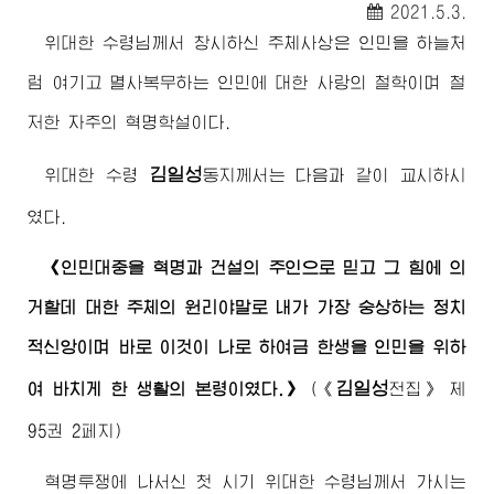
2021.5.3.
위대한
수령님께서
창시하신 주체사상은 인민을 하늘처
럼 여기고 멸사복무하는 인민에 대한 사랑의 철학이며 철
저한 자주의 혁명학설이다.
김일성
위대한
수령
동지
께서는 다음과 같이 교시하시
였다.
《인민대중을 혁명과 건설의 주인으로 믿고 그 힘에 의
거할데 대한 주체의 원리야말로 내가 가장 숭상하는 정치
적신앙이며 바로 이것이 나로 하여금 한생을 인민을 위하
김일성
여 바치게 한 생활의 본령이였다.》
(
《
전집》
제
95권 2페지)
혁명투쟁에 나서신 첫 시기
위대한
수령님께서
가시는