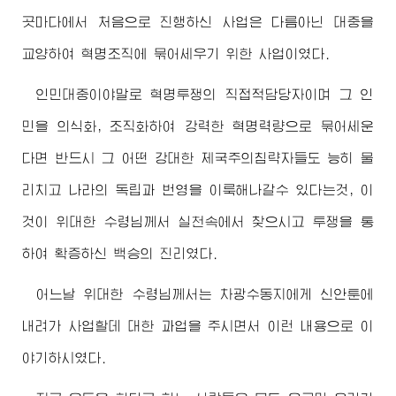
곳마다에서 처음으로 진행하신 사업은 다름아닌 대중을
교양하여 혁명조직에 묶어세우기 위한 사업이였다.
인민대중이야말로 혁명투쟁의 직접적담당자이며 그 인
민을 의식화, 조직화하여 강력한 혁명력량으로 묶어세운
다면 반드시 그 어떤 강대한 제국주의침략자들도 능히 물
리치고 나라의 독립과 번영을 이룩해나갈수 있다는것, 이
것이
위대한
수령님께서
실천속에서 찾으시고 투쟁을 통
하여 확증하신 백승의 진리였다.
어느날
위대한
수령님께서
는 차광수동지에게 신안툰에
내려가 사업할데 대한 과업을 주시면서 이런 내용으로 이
야기하시였다.