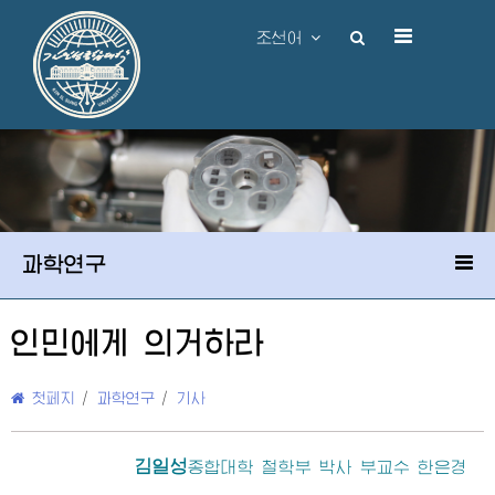
조선어
과학연구
인민에게 의거하라
첫페지
/
과학연구
/
기사
김일성
종합대학
철학부 박사 부교수 한은경