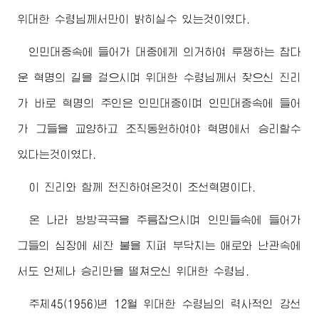
위대한
수령님께서
만이 밝히실수 있는것이였다.
인민대중속에 들어가 대중에게 의거하여 투쟁하는 참다
운 혁명의 길을 걸으시며
위대한
수령님께서
찾으신 진리
가 바로 혁명의 주인은 인민대중이며 인민대중속에 들어
가 그들을 교양하고 조직동원하여야 혁명에서 승리할수
있다는것이였다.
이 진리와 함께 전진하여온것이 조선혁명이다.
온 나라 방방곡곡을 주름잡으시며 인민들속에 들어가
그들의 심장에 세찬 불을 지펴 부닥치는 애로와 난관속에
서도 언제나 승리만을 떨쳐오신
위대한
수령님
.
주체45(1956)년 12월
위대한
수령님
의 력사적인 강선