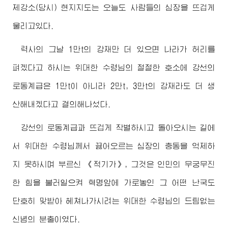
제강소(당시) 현지지도는 오늘도 사람들의 심장을 뜨겁게
울리고있다.
력사의 그날 1만t의 강재만 더 있으면 나라가 허리를
펴겠다고 하시는
위대한
수령님
의 절절한 호소에 강선의
로동계급은 1만t이 아니라 2만t, 3만t의 강재라도 더 생
산해내겠다고 결의해나섰다.
강선의 로동계급과 뜨겁게 작별하시고 돌아오시는 길에
서
위대한
수령님께서
끓어오르는 심장의 충동을 억제하
지 못하시며 부르신 《적기가》, 그것은 인민의 무궁무진
한 힘을 불러일으켜 혁명앞에 가로놓인 그 어떤 난국도
단호히 맞받아 헤쳐나가시려는
위대한
수령님
의 드팀없는
신념의 분출이였다.