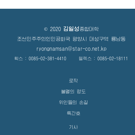
김일성
© 2020
종합대학
조선민주주의인민공화국 평양시 대성구역 룡남동
ryongnamsan@star-co.net.kp
확스 : 0085-02-381-4410 텔렉스 : 0085-02-18111
로작
불멸의 령도
위인들의 손길
특간호
기사