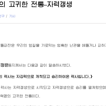
의 고귀한 전통–자력갱생
연구
/
기사
돌파전은 우리의 앞길을 가로막는 엄혹한 난관을 에돌거나 피하
김정은
동지
께서는 다음과 같이 말씀하시였다.
의 력사는 자강력으로 개척되고 승리하여온 력사입니다.》
 력사는 자력갱생으로 시작되고 자력갱생으로 승리를 떨쳐왔으며
혁명의 고귀한 전통이다.