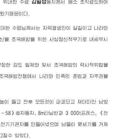
김일성
이
위대한
수령
동지
께서 몸소 조직령도하여
왔기때문이다.
위대한
수령님께서
는 자력갱생만이 살길이고 나라와
정신을 조국해방을 위한 사상정신적무기로 내세우시
무장한 강도 일제와 맞서 조국해방의 력사적위업을
 조국해방전쟁에서 나라와 민족의 존엄과 자주권을
높이 들고 전후 모든것이 파괴되고 재더미만 남았
8》호자동차, 8m타닝반과 3 000t프레스, 《천
호전기기관차를 만들어냈으며 남들이 몇세기를 거쳐
그칠수 있었다.