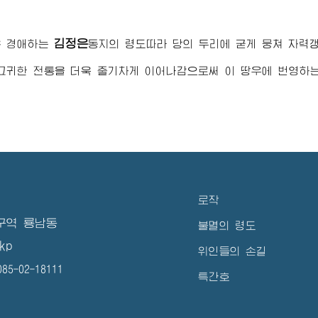
김정은
은
경애하는
동지
의 령도따라 당의 두리에 굳게 뭉쳐 자력
고귀한 전통을 더욱 줄기차게 이어나감으로써 이 땅우에 번영하
로작
구역 룡남동
불멸의 령도
kp
위인들의 손길
5-02-18111
특간호