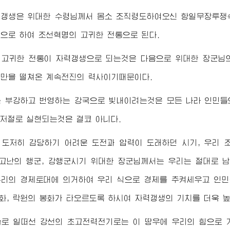
력갱생은
위대한
수령님께서
몸소 조직령도하여오신 항일무장투쟁속
으로 하여 조선혁명의 고귀한 전통으로 된다.
 고귀한 전통이 자력갱생으로 되는것은 다음으로
위대한
장군님
만을 떨쳐온 계속전진의 력사이기때문이다.
 부강하고 번영하는 강국으로 빛내이려는것은 모든 나라 인민들
 저절로 실현되는것은 결코 아니다.
 도저히 감당하기 어려운 도전과 압력이 도래하던 시기, 우리 
 고난의 행군, 강행군시기
위대한
장군님께서
는 우리는 절대로 남
리의 경제토대에 의거하여 우리 식으로 경제를 추켜세우고 인민
봉화, 락원의 봉화가 타오르도록 하시여 자력갱생의 기치를 더욱 
술로 일떠선 강선의 초고전력전기로는 이 땅우에 우리의 힘으로