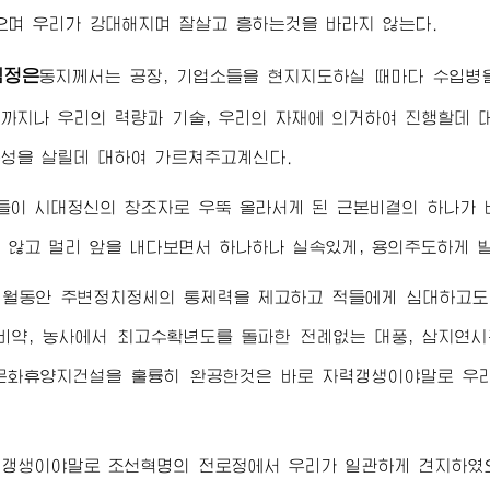
으며 우리가 강대해지며 잘살고 흥하는것을 바라지 않는다.
김정은
동지
께서는 공장, 기업소들을 현지지도하실 때마다 수입병
까지나 우리의 력량과 기술, 우리의 자재에 의거하여 진행할데 
성을 살릴데 대하여 가르쳐주고계신다.
들이 시대정신의 창조자로 우뚝 올라서게 된 근본비결의 하나가 
 않고 멀리 앞을 내다보면서 하나하나 실속있게, 용의주도하게 
개월동안 주변정치정세의 통제력을 제고하고 적들에게 심대하고도
비약, 농사에서
최고
수확년도를 돌파한 전례없는 대풍, 삼지연시
문화휴양지건설을 훌륭히 완공한것은 바로 자력갱생이야말로 우
력갱생이야말로 조선혁명의 전로정에서 우리가 일관하게 견지하였