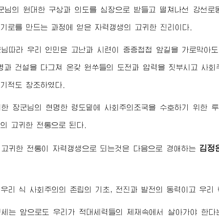
군님
의 원대한 구상과 의도를 심장으로 받들고 떨쳐나선 강선로
기로를 만드는 과정에 얻은 자력갱생의 고귀한 진리이다.
군님
따라 우리 인민은 고난과 시련이 중중첩첩 앞길을 가로막아도
명과 건설을 다그쳐 온갖 원쑤들의 도전과 압력을 짓부시고 사
기적도 창조하였다.
대한
장군님
의 현명한 령도밑에 사회주의조국을 수호하기 위한 
의 고귀한 전통으로 된다.
김정
 고귀한 전통이 자력갱생으로 되는것은 다음으로
경애하는
우리 식 사회주의의 존립의 기초, 전진과 발전의 동력이고 우리
정세는 앞으로도 우리가 적대세력들의 제재속에서 살아가야 한다