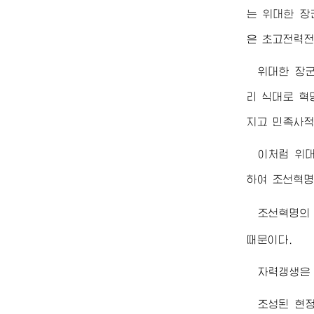
는
위대한
장
은 초고전력전
위대한
장
리 식대로 혁
지고 민족사적
이처럼
위
하여 조선혁명
조선혁명의
때문이다.
자력갱생은 
조성된 현