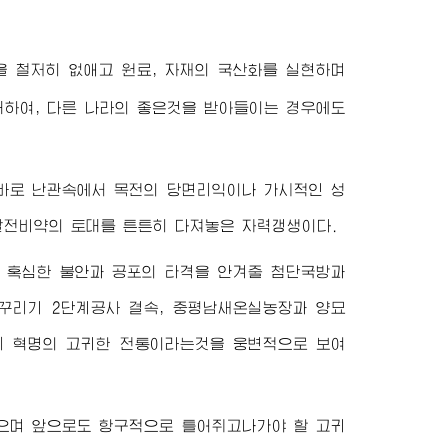
을 철저히 없애고 원료, 자재의 국산화를 실현하며
대하여, 다른 나라의 좋은것을 받아들이는 경우에도
바로 난관속에서 목전의 당면리익이나 가시적인 성
발전비약의 토대를 튼튼히 다져놓은 자력갱생이다.
 혹심한 불안과 공포의 타격을 안겨줄 첨단국방과
꾸리기 2단계공사 결속, 중평남새온실농장과 양묘
리 혁명의 고귀한 전통이라는것을 웅변적으로 보여
으며 앞으로도 항구적으로 틀어쥐고나가야 할 고귀