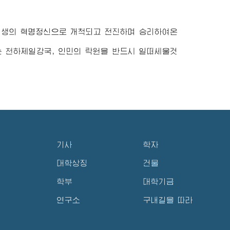
갱생의 혁명정신으로 개척되고 전진하며 승리하여온
는 천하제일강국, 인민의 락원을 반드시 일떠세울것
기사
학자
대학상징
건물
학부
대학기금
연구소
구내길을 따라