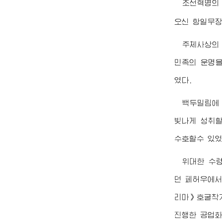
조선혁명의
오신 항일무장
주체사상의
민족의 운명을
였다.
백두밀림에
빛나게 성취할
수호할수 있었
위대한
수
던 페허우에서
리마》호굴착기
진행한 공업화