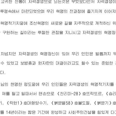
 고귀한 전통이 자력갱생으로 되는것은 무엇보다먼저 자력갱생
투쟁속에서 마련되였으며 우리 혁명의 전과정에 줄기차게 이어져
 혁명적기치밑에 조선혁명의 새로운 길을 자주적으로 개척하신
 구원하는 길이라는 투철한 관점을 지니시고 자력갱생의 혁명
 차넘치던 자력갱생의 혁명정신이 있어 우리 인민은 발톱까지 
수 있었고 보병총과 원자탄의 대결이라고도 할수 있는 준엄한
다.
령님
의 현명한 령도밑에 우리 인민들은 자력갱생의 혁명적기치를 
 재를 털고 일떠서서 맨손으로 《천리마-28》호뜨락또르, 《승리－5
, 《락원1》호대형양수기, 《붉은별58》호불도젤, 《붉은기》
를 14년이라는 짧은 기간에 완성하고 사회주의건설을 힘있게 다