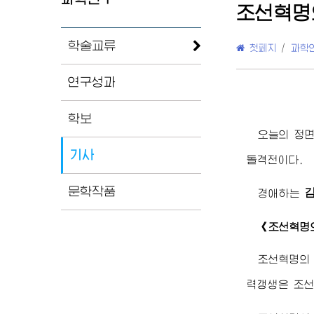
조선혁명
학술교류
첫페지
/
과학
연구성과
학보
오늘의 정면
기사
돌격전이다.
문학작품
경애하는
《조선혁명
조선혁명의
력갱생은 조선