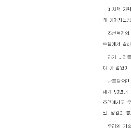
이처럼 자
게 이어지는것
조선혁명의
투쟁에서 승리
자기 나라를
여 이 념원이
남들같으면
세기 90년대
조건에서도 우
신, 성강의 
우리의 기