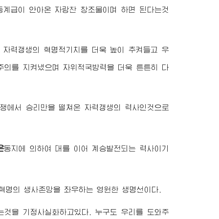
동계급이 안아온 자랑찬 창조물이며 하면 된다는것
 자력갱생의 혁명적기치를 더욱 높이 추켜들고 우
회주의를 지켜냈으며 자위적국방력을 더욱 튼튼히 다
투쟁에서 승리만을 떨쳐온 자력갱생의 력사인것으로
은
동지
에 의하여 대를 이어 계승발전되는 력사이기
 혁명의 생사존망을 좌우하는 영원한 생명선이다.
는것을 기정사실화하고있다. 누구도 우리를 도와주