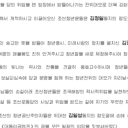
을 당의 위업을 맨 앞장에서 받들어나가는 전위대오로 더욱 강
김정일
께서 개척하시고 이끌어오신 조선청년운동은
동지
의 령도
김
의 숭고한 뜻을 받들어 청년중시, 미래사랑의 정치를 펼치신
혁명의 홰불봉도 친히 안겨주시고 청년절을 새로 제정해주시여 
동의 빛나는 력사와 전통을 견결히 옹호고수하시며 청년들
 보살피심속에 당과 운명을 함께 하는 청년전위의 대오가 자라날
령님
들의 손길아래 조선청년들은 조국해방의 력사적위업을 실현하
설 등 조선로동당의 사상과 위업을 받드는 길에 자기의 뚜렷한 
김일성
 조선의 청년공산주의자들은
위대한
동지
의 령도밑에 손에 
《대동아공영권》의 꿈을 꾸던 일제의 야망을 짓부셔버렸다.