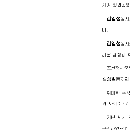
시여 청년동맹
김일성
동지
다.
김일성
동지
러운 명칭과 
조선청년운
김정일
동지
의
위대한
수
과 사회주의건
지난 세기
구원하였으며 