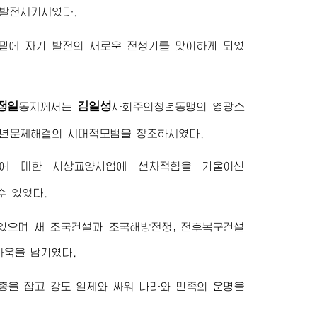
화발전시키시였다.
밑에 자기 발전의 새로운 전성기를 맞이하게 되였
정일
김일성
동지
께서는
사회주의청년동맹의 영광스
청년문제해결의 시대적모범을 창조하시였다.
에 대한 사상교양사업에 선차적힘을 기울이신
수 있었다.
였으며 새 조국건설과 조국해방전쟁, 전후복구건설
자욱을 남기였다.
총을 잡고 강도 일제와 싸워 나라와 민족의 운명을