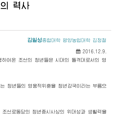
의 력사
김일성
종합대학
평양농업대학 김정철
2016.12.9.
행하여온 조선의 청년들은 시대의 돌격대로서의 영
는 청년들의 영웅적위훈을 청년강국이라는 부름으
은 조선로동당의 청년중시사상의 위대성과 생활력을