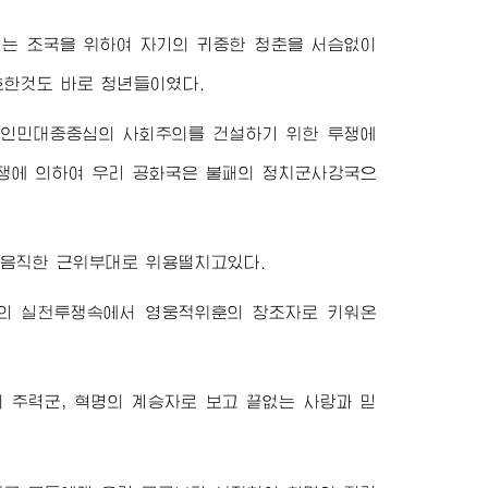
없는 조국을 위하여 자기의 귀중한 청춘을 서슴없이
호한것도 바로 청년들이였다.
된 인민대중중심의 사회주의를 건설하기 위한 투쟁에
투쟁에 의하여 우리 공화국은 불패의 정치군사강국으
믿음직한 근위부대로 위용떨치고있다.
의 실천투쟁속에서 영웅적위훈의 창조자로 키워온
 주력군, 혁명의 계승자로 보고 끝없는 사랑과 믿