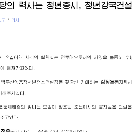
당의 력사는 청년중시, 청년강국건설
연구
/
기사
의 손길아래 사회의 활력있는 전투대오로서의 사명을 훌륭히 수
이 떨쳐가고있다.
김정은
월 백두산영웅청년발전소건설장을 찾으신
경애하는
동지
께서
가해주시였다.
청년문제해결의 빛나는 모범이 창조된 조선에서의 긍지높은 현실
주고있다.
김정은
동지
께서는 다음과 같이 말씀하시였다.