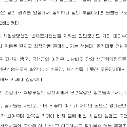
은 당의 권위를 앞장에서 옹위하고 당의 부름이라면 물불을 가
준비되였다.
의 제일생명선인 반제군사전선을 지켜선 인민군대도 거의 대다수
 위훈을 떨치고 최첨단을 돌파해나가는 선봉대, 돌격대로 청년
은 고난의 행군, 강행군의 어려운 나날에도 당의 선군혁명령도를
청년영웅도로와 발전소, 염소목장, 제염소를 비롯한 로동당시대
데서 언제나 앞장섰다.
의 손길아래 혁명투쟁의 실천속에서 단련육성된 청년들속에서는 
, 동지들을 자신보다 더 귀중히 여기고 처녀의 몸으로 영예군
가 되여주며 한목숨 기꺼이 바쳐 물에 빠진 사람의 생명도 구
선청년들의 모습은 이 세상 그 어디에서도 찾아볼수 없는 주체조