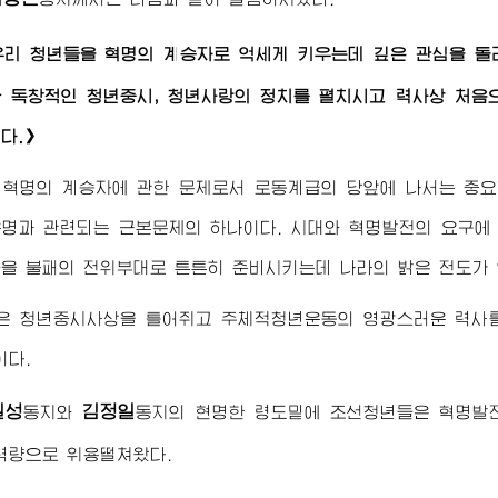
우리 청년들을 혁명의 계승자로 억세게 키우는데 깊은 관심을 
 독창적인 청년중시, 청년사랑의 정치를 펼치시고 력사상 처음
다.》
 혁명의 계승자에 관한 문제로서 로동계급의 당앞에 나서는 중요
명과 관련되는 근본문제의 하나이다. 시대와 혁명발전의 요구에
을 불패의 전위부대로 튼튼히 준비시키는데 나라의 밝은 전도가 
은 청년중시사상을 틀어쥐고 주체적청년운동의 영광스러운 력사를
이다.
일성
김정일
동지
와
동지
의 현명한 령도밑에 조선청년들은 혁명발전
력량으로 위용떨쳐왔다.