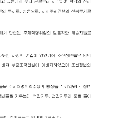
시고 그들에게 우리 글로부터 시작하여 혁명의 진리
전의 투사로, 영웅으로, 사회주의건설의 선봉투사로
에서 단련된 주체혁명위업의 믿음직한 계승자들로
따뜻한 사랑의 손길이 있었기에 조선청년들은 당의
 다 바쳐 부강조국건설에 이바지하였으며 조선청년의
들을 주체혁명위업수행의 맹장들로 키워왔다. 청년
청년들을 키우는데 백만자루, 천만자루의 품을 들이
국의 주인공들로 억세게 자라났다.