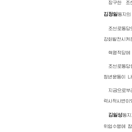
장구한 조
김정일
동지
의
조선로동당
강화발전시켜온
혁명적당에 
조선로동당은
청년운동이 나
지금으로부
력사적사변이
김일성
동지
위업수행에 