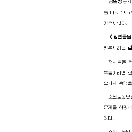
김일성
동지
를 배워주시고
키우시였다.
《청년들을
키우시려는
청년들을 
부름이라면 산
슬기와 용맹을
조선로동당
문제를 혁명의
였다.
조선로동당의