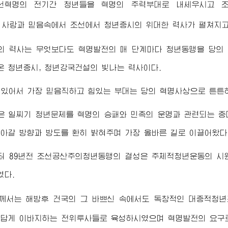
선혁명의 전기간 청년들을 혁명의 주력부대로 내세우시고 
 사랑과 믿음속에서 조선에서 청년중시의 위대한 력사가 펼쳐지고
의 력사는 무엇보다도 혁명발전의 매 단계마다 청년동맹을 당의
 청년중시, 청년강국건설의 빛나는 력사이다.
있어서 가장 믿음직하고 힘있는 부대는 당의 혁명사상으로 튼튼
 일찌기 청년문제를 혁명의 승패와 민족의 운명과 관련되는 중
아갈 방향과 방도를 환히 밝혀주며 가장 옳바른 길로 이끌어왔다
터 89년전 조선공산주의청년동맹의 결성은 주체적청년운동의 시
였다.
께서는 해방후 건국의 그 바쁘신 속에서도 독창적인 대중적청
참답게 이바지하는 전위투사들로 육성하시였으며 혁명발전의 요구