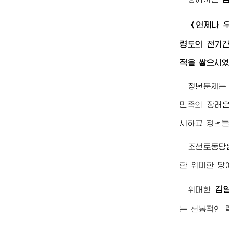
《언제나 
령도의 전기간
적을 쌓으시였
청년문제는
민족의 장래운
시하고 청년들
조선로동당
한 위대한 당
김
위대한
는 선봉적인 