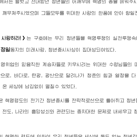
께서는 헐벗고 천대받던 청년들의 어깨우에 혁명의 총을 메워주
 깨우쳐주시였으며 그들모두를 위대한 사랑의 한품에 안아 항일
 사랑하라!》
는 구호에는 우리 청년들을 혁명투쟁의 실천투쟁속
김정일
동지
의 미래사랑, 청년중시사상이 집대성되여있다.
혁명위업의 믿음직한 계승자들로 키우시려는
위대한
수령님
들의 
으로, 바다로, 탄광, 광산으로 달려나가 청춘의 힘과 열정을
 온 세상에 남김없이 떨칠수 있었다.
은 혁명령도의 전기간 청년중시를 전략적로선으로 틀어쥐고 청년
 전도, 나라의 흥망성쇠와 관련되는 중차대한 문제로 내세우고 
 현명한 령도에 의하여 우리 청년들은 세상에 둘도 없는 청년강