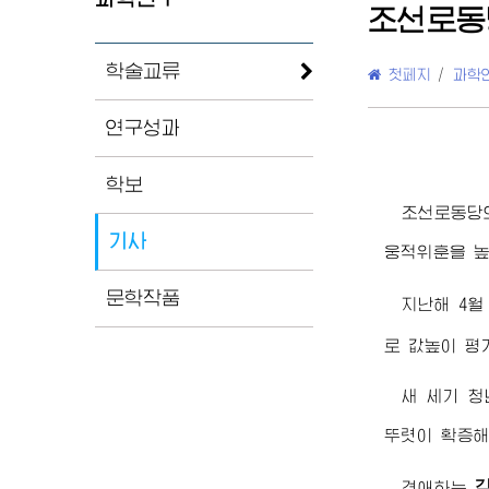
조선로동
학술교류
첫페지
/
과학
연구성과
학보
조선로동당
기사
웅적위훈을 높
문학작품
지난해 4
로 값높이 평
새 세기 
뚜렷이 확증해
경애하는