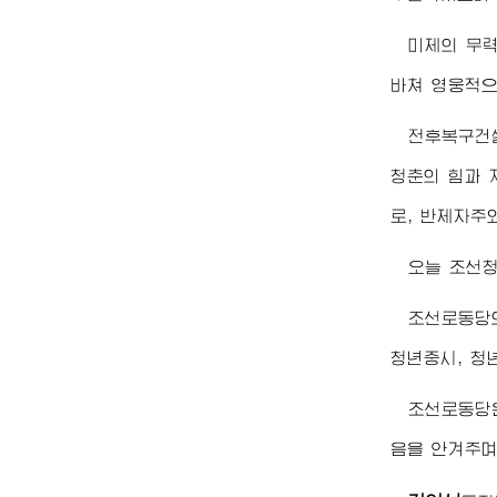
미제의 무력
바쳐 영웅적으
전후복구건설
청춘의 힘과 
로, 반제자주
오늘 조선청
조선로동당
청년중시, 청
조선로동당은
음을 안겨주며