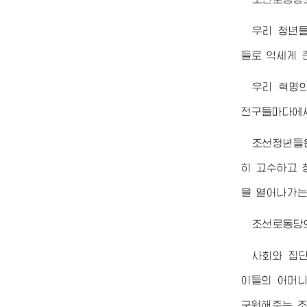
우리 청년들
들로 억세게 
우리 혁명
전구들마다에서
조선청년들
히 고수하고 
을 열어나가는
조선로동당
사회와 집단
이들의 어머니
구원해주는 조