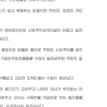
리지 않고 투쟁하는 믿음직한 전위대, 창조의 거인
가 청년집단이며 사회주의강국건설의 어렵고 힘든
들이다.
 충정으로 받들며 총대로 주체의 사회주의를 굳건
의 기념비적창조물들을 수많이 일떠세우며 락원의 길
아름답고 고상한 도덕미풍이 수없이 꽃펴났다.
인의 팔다리가 되여주고 나어린 처녀가 부모없는 아
원해주고 터지는 수류탄을 가슴으로 막아 동지들을
선, 선군조선의 참모습이다.