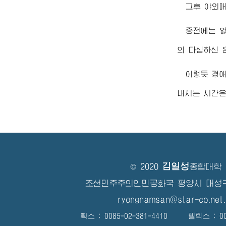
그후 야외매
종전에는 
의 다심하신 
이렇듯
경
내시는 시간은
김일성
© 2020
종합대학
조선민주주의인민공화국 평양시 대성
ryongnamsan@star-co.net.
확스 : 0085-02-381-4410 텔렉스 : 008