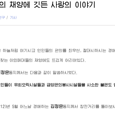
의 채양에 깃든 사랑의 이야기
연구
/
기사
을 하늘처럼 여기시고 인민들의 편의를 최우선, 절대시하시는
경
찾는 야외매대들의 채양에도 뜨겁게 어리여있다.
김정은
동지
께서는 다음과 같이 말씀하시였다.
인민들이 유희오락시설들과 급양편의봉사시설들을 사소한 불편도 
김정은
012)년 5월 어느날
경애하는
동지
께서 창전거리를 돌아보시