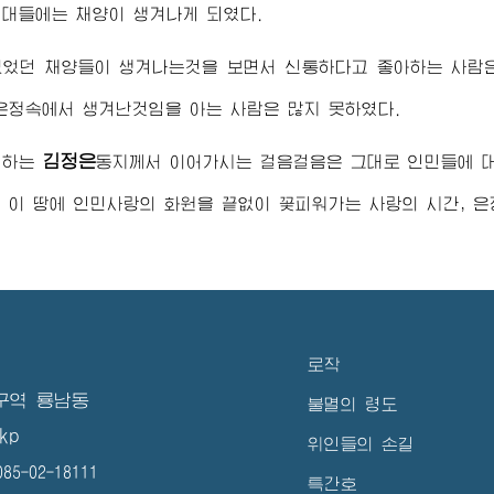
대들에는 채양이 생겨나게 되였다.
없었던 채양들이 생겨나는것을 보면서 신통하다고 좋아하는 사람은
은정속에서 생겨난것임을 아는 사람은 많지 못하였다.
김정은
애하는
동지
께서 이어가시는 걸음걸음은 그대로 인민들에 
 이 땅에 인민사랑의 화원을 끝없이 꽃피워가는 사랑의 시간, 은
로작
구역 룡남동
불멸의 령도
kp
위인들의 손길
5-02-18111
특간호