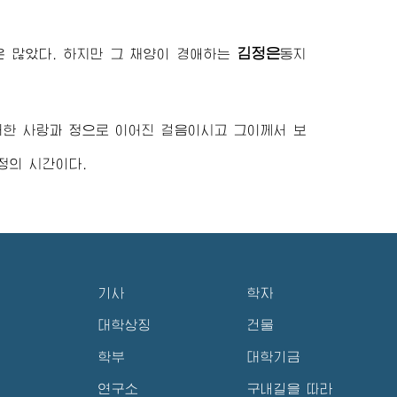
김정은
 많았다. 하지만 그 채양이
경애하는
동지
대한 사랑과 정으로 이어진 걸음이시고 그이께서 보
정의 시간이다.
기사
학자
대학상징
건물
학부
대학기금
연구소
구내길을 따라