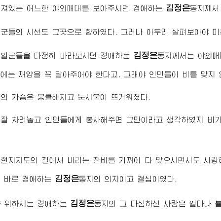
김정은
려져있는 어느한 야외매대를 보아주시던
경애하는
동지
께서
군들의 시선도 그곳으로 향하였다. 그러나 아무리 살펴보아야 미
김정은
 일군들을 다정히 바라보시던
경애하는
동지
께서는 야외매
에는 채양을 꼭 달아주어야 한다고, 그래야 인민들이 비를 맞지
의 가슴은 뭉클해지고 눈시울이 뜨거워졌다.
 잘 차려놓고 인민들에게 봉사해주면 그만이라고 생각하였지 비가
현지지도의 길에서 내리는 찬비를 기꺼이 다 맞으시면서도 사랑
김정은
이 바로
경애하는
동지
의 의지이고 결심이였다.
김정은
을 위하시는
경애하는
동지
의 그 다심하신 사랑은 얼마나 