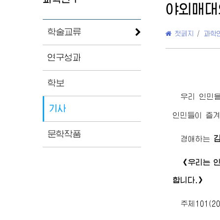
야외매대
학술교류
첫페지
/
과학
연구성과
학보
우리 인민
기사
인민들이 즐겨
문학작품
경애하는
《우리는 
합니다.》
주체101(2