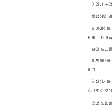
거리에 꾸
동행하던 일
의아해하는
비하는 매대들
순간 일군들
야외매대를
이다.
자신께서는 
수 없다는것
정녕 인민